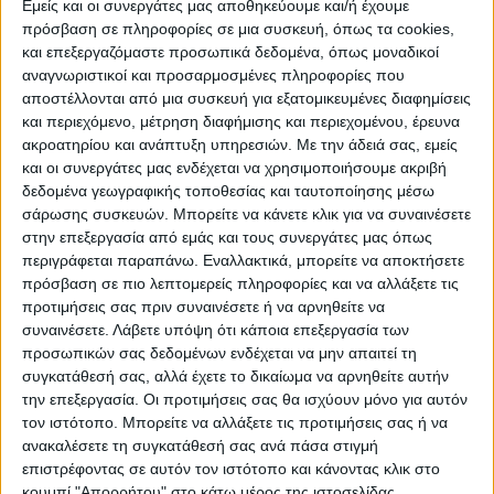
ΠΡΟΟΡΙΣΜΟΊ
ΟΙΚΟΤΟΥΡΙΣΜΟΣ
Εμείς και οι συνεργάτες μας αποθηκεύουμε και/ή έχουμε
πρόσβαση σε πληροφορίες σε μια συσκευή, όπως τα cookies,
και επεξεργαζόμαστε προσωπικά δεδομένα, όπως μοναδικοί
αναγνωριστικοί και προσαρμοσμένες πληροφορίες που
ΠΟΛΙΤΙΣΜΌΣ
αποστέλλονται από μια συσκευή για εξατομικευμένες διαφημίσεις
και περιεχόμενο, μέτρηση διαφήμισης και περιεχομένου, έρευνα
ακροατηρίου και ανάπτυξη υπηρεσιών.
Με την άδειά σας, εμείς
ΕΚΔΗΛΩΣΕΙΣ
ΜΟΥΣΙΚΗ
ΔΙΑΚΡΙΣΕΙΣ
και οι συνεργάτες μας ενδέχεται να χρησιμοποιήσουμε ακριβή
δεδομένα γεωγραφικής τοποθεσίας και ταυτοποίησης μέσω
σάρωσης συσκευών. Μπορείτε να κάνετε κλικ για να συναινέσετε
στην επεξεργασία από εμάς και τους συνεργάτες μας όπως
ΕΘΙΜΑ
ΒΙΒΛΙΟ
περιγράφεται παραπάνω. Εναλλακτικά, μπορείτε να αποκτήσετε
πρόσβαση σε πιο λεπτομερείς πληροφορίες και να αλλάξετε τις
προτιμήσεις σας πριν συναινέσετε ή να αρνηθείτε να
συναινέσετε.
Λάβετε υπόψη ότι κάποια επεξεργασία των
ΙΣΤΟΡΊΑ
ΑΠΌΨΕΙΣ
ΠΡΌΣΩΠΑ
ΣΥΝΕΝΤΕΎΞΕΙΣ
|
προσωπικών σας δεδομένων ενδέχεται να μην απαιτεί τη
συγκατάθεσή σας, αλλά έχετε το δικαίωμα να αρνηθείτε αυτήν
την επεξεργασία. Οι προτιμήσεις σας θα ισχύουν μόνο για αυτόν
ΚΑΤΆΛΟΓΟΣ ΕΠΑΓΓΕΛΜΑΤΙΏΝ
τον ιστότοπο. Μπορείτε να αλλάξετε τις προτιμήσεις σας ή να
ανακαλέσετε τη συγκατάθεσή σας ανά πάσα στιγμή
επιστρέφοντας σε αυτόν τον ιστότοπο και κάνοντας κλικ στο
κουμπί "Απορρήτου" στο κάτω μέρος της ιστοσελίδας.