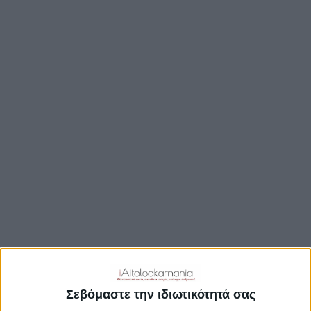
ΒΟΥΛΉ
ΔΉΜΟΙ
ΠΕΡΙΦΈΡΕΙΑ
TRAVEL GUIDE
ΑΞΙΟΘΕΑΤΑ
ΑΡΧΑΙΟΛΟΓΙΚΟΊ ΧΏΡΟΙ
ΚΆΣΤΡΑ
ΓΕΦΎΡΙΑ
ΠΑΡΑΛΊΕΣ
ΛΊΜΝΕΣ
ΓΑΣΤΡΟΝΟΜΙΑ
ΕΞΟΔΟΣ
ΔΡΑΣΤΗΡΙΟΤΗΤΕΣ
Σεβόμαστε την ιδιωτικότητά σας