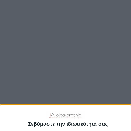
ΒΟΥΛΉ
ΔΉΜΟΙ
ΠΕΡΙΦΈΡΕΙΑ
TRAVEL GUIDE
ΑΞΙΟΘΕΑΤΑ
ΑΡΧΑΙΟΛΟΓΙΚΟΊ ΧΏΡΟΙ
ΚΆΣΤΡΑ
ΓΕΦΎΡΙΑ
ΠΑΡΑΛΊΕΣ
ΛΊΜΝΕΣ
ΓΑΣΤΡΟΝΟΜΙΑ
ΕΞΟΔΟΣ
ΔΡΑΣΤΗΡΙΟΤΗΤΕΣ
Σεβόμαστε την ιδιωτικότητά σας