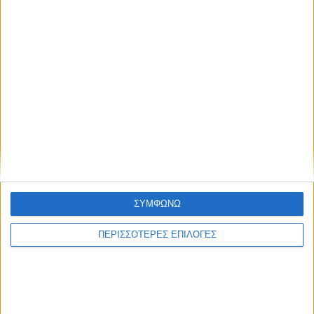
ΣΥΝΕΧΊΣΤΕ ΤΗΝ ΑΝΆΓΝΩΣΗ…
Δημοσιεύτηκε:
15 Μαΐου 2026
Συντάκτης:
Newsroom
ΣΥΜΦΩΝΩ
ΠΕΡΙΣΣΟΤΕΡΕΣ ΕΠΙΛΟΓΕΣ