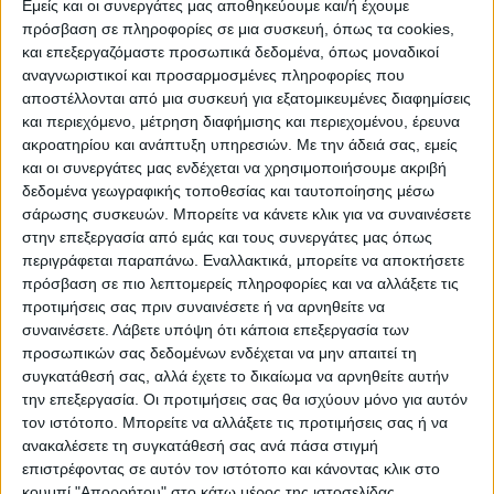
Εμείς και οι συνεργάτες μας αποθηκεύουμε και/ή έχουμε
ΠΡΟΟΡΙΣΜΟΊ
ΟΙΚΟΤΟΥΡΙΣΜΟΣ
πρόσβαση σε πληροφορίες σε μια συσκευή, όπως τα cookies,
και επεξεργαζόμαστε προσωπικά δεδομένα, όπως μοναδικοί
αναγνωριστικοί και προσαρμοσμένες πληροφορίες που
αποστέλλονται από μια συσκευή για εξατομικευμένες διαφημίσεις
ΠΟΛΙΤΙΣΜΌΣ
και περιεχόμενο, μέτρηση διαφήμισης και περιεχομένου, έρευνα
ακροατηρίου και ανάπτυξη υπηρεσιών.
Με την άδειά σας, εμείς
και οι συνεργάτες μας ενδέχεται να χρησιμοποιήσουμε ακριβή
ΕΚΔΗΛΩΣΕΙΣ
ΜΟΥΣΙΚΗ
ΔΙΑΚΡΙΣΕΙΣ
δεδομένα γεωγραφικής τοποθεσίας και ταυτοποίησης μέσω
σάρωσης συσκευών. Μπορείτε να κάνετε κλικ για να συναινέσετε
στην επεξεργασία από εμάς και τους συνεργάτες μας όπως
περιγράφεται παραπάνω. Εναλλακτικά, μπορείτε να αποκτήσετε
ΕΘΙΜΑ
ΒΙΒΛΙΟ
πρόσβαση σε πιο λεπτομερείς πληροφορίες και να αλλάξετε τις
προτιμήσεις σας πριν συναινέσετε ή να αρνηθείτε να
συναινέσετε.
Λάβετε υπόψη ότι κάποια επεξεργασία των
προσωπικών σας δεδομένων ενδέχεται να μην απαιτεί τη
ΙΣΤΟΡΊΑ
ΑΠΌΨΕΙΣ
ΠΡΌΣΩΠΑ
ΣΥΝΕΝΤΕΎΞΕΙΣ
|
συγκατάθεσή σας, αλλά έχετε το δικαίωμα να αρνηθείτε αυτήν
την επεξεργασία. Οι προτιμήσεις σας θα ισχύουν μόνο για αυτόν
τον ιστότοπο. Μπορείτε να αλλάξετε τις προτιμήσεις σας ή να
ΚΑΤΆΛΟΓΟΣ ΕΠΑΓΓΕΛΜΑΤΙΏΝ
ανακαλέσετε τη συγκατάθεσή σας ανά πάσα στιγμή
επιστρέφοντας σε αυτόν τον ιστότοπο και κάνοντας κλικ στο
κουμπί "Απορρήτου" στο κάτω μέρος της ιστοσελίδας.