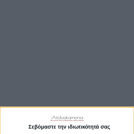
TRAVEL GUIDE
ΑΞΙΟΘΕΑΤΑ
ΑΡΧΑΙΟΛΟΓΙΚΟΊ ΧΏΡΟΙ
ΚΆΣΤΡΑ
ΓΕΦΎΡΙΑ
ΠΑΡΑΛΊΕΣ
ΛΊΜΝΕΣ
ΓΑΣΤΡΟΝΟΜΙΑ
ΕΞΟΔΟΣ
ΔΡΑΣΤΗΡΙΟΤΗΤΕΣ
ΠΡΟΟΡΙΣΜΟΊ
ΟΙΚΟΤΟΥΡΙΣΜΟΣ
Σεβόμαστε την ιδιωτικότητά σας