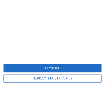
Αμφιλοχίας
Δημοσιεύτηκε στις 22 Ιουλίου 2021
Μαγευτικά πλάνα από την παραλία
Σκρόφες
Δημοσιεύτηκε στις 25 Μαΐου 2016
Σε απόγνωση
Αιχμές Ν.
Πλοήγηση
επαγγελματίες και
Καραπάνου για την
άρθρων
ΣΥΜΦΩΝΩ
κτηνοτρόφοι για τις
απαξιωτική στάση
εκτεταμένες ζημιές
της Δημοτικής
ΠΕΡΙΣΣΟΤΕΡΕΣ ΕΠΙΛΟΓΕΣ
από ανέμους στο
Αρχής σε φορείς και
Μεσολόγγι
πολίτες