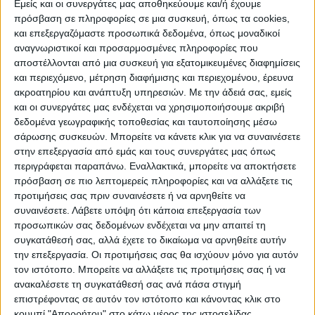
Εμείς και οι συνεργάτες μας αποθηκεύουμε και/ή έχουμε
πρόσβαση σε πληροφορίες σε μια συσκευή, όπως τα cookies,
ΠΟΛΙΤΙΣΜΌΣ
και επεξεργαζόμαστε προσωπικά δεδομένα, όπως μοναδικοί
αναγνωριστικοί και προσαρμοσμένες πληροφορίες που
αποστέλλονται από μια συσκευή για εξατομικευμένες διαφημίσεις
και περιεχόμενο, μέτρηση διαφήμισης και περιεχομένου, έρευνα
ΕΚΔΗΛΩΣΕΙΣ
ΜΟΥΣΙΚΗ
ΔΙΑΚΡΙΣΕΙΣ
ακροατηρίου και ανάπτυξη υπηρεσιών.
Με την άδειά σας, εμείς
και οι συνεργάτες μας ενδέχεται να χρησιμοποιήσουμε ακριβή
δεδομένα γεωγραφικής τοποθεσίας και ταυτοποίησης μέσω
ΕΘΙΜΑ
ΒΙΒΛΙΟ
σάρωσης συσκευών. Μπορείτε να κάνετε κλικ για να συναινέσετε
στην επεξεργασία από εμάς και τους συνεργάτες μας όπως
περιγράφεται παραπάνω. Εναλλακτικά, μπορείτε να αποκτήσετε
πρόσβαση σε πιο λεπτομερείς πληροφορίες και να αλλάξετε τις
ΙΣΤΟΡΊΑ
ΑΠΌΨΕΙΣ
ΠΡΌΣΩΠΑ
ΣΥΝΕΝΤΕΎΞΕΙΣ
|
προτιμήσεις σας πριν συναινέσετε ή να αρνηθείτε να
συναινέσετε.
Λάβετε υπόψη ότι κάποια επεξεργασία των
προσωπικών σας δεδομένων ενδέχεται να μην απαιτεί τη
ΚΑΤΆΛΟΓΟΣ ΕΠΑΓΓΕΛΜΑΤΙΏΝ
συγκατάθεσή σας, αλλά έχετε το δικαίωμα να αρνηθείτε αυτήν
την επεξεργασία. Οι προτιμήσεις σας θα ισχύουν μόνο για αυτόν
τον ιστότοπο. Μπορείτε να αλλάξετε τις προτιμήσεις σας ή να
ανακαλέσετε τη συγκατάθεσή σας ανά πάσα στιγμή
επιστρέφοντας σε αυτόν τον ιστότοπο και κάνοντας κλικ στο
κουμπί "Απορρήτου" στο κάτω μέρος της ιστοσελίδας.