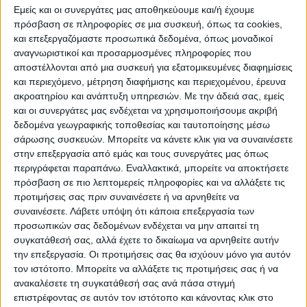
Εμείς και οι συνεργάτες μας αποθηκεύουμε και/ή έχουμε
ΒΟΥΛΉ
ΔΉΜΟΙ
ΠΕΡΙΦΈΡΕΙΑ
πρόσβαση σε πληροφορίες σε μια συσκευή, όπως τα cookies,
και επεξεργαζόμαστε προσωπικά δεδομένα, όπως μοναδικοί
αναγνωριστικοί και προσαρμοσμένες πληροφορίες που
TRAVEL GUIDE
αποστέλλονται από μια συσκευή για εξατομικευμένες διαφημίσεις
και περιεχόμενο, μέτρηση διαφήμισης και περιεχομένου, έρευνα
ακροατηρίου και ανάπτυξη υπηρεσιών.
Με την άδειά σας, εμείς
και οι συνεργάτες μας ενδέχεται να χρησιμοποιήσουμε ακριβή
ΑΞΙΟΘΕΑΤΑ
δεδομένα γεωγραφικής τοποθεσίας και ταυτοποίησης μέσω
σάρωσης συσκευών. Μπορείτε να κάνετε κλικ για να συναινέσετε
στην επεξεργασία από εμάς και τους συνεργάτες μας όπως
ΑΡΧΑΙΟΛΟΓΙΚΟΊ ΧΏΡΟΙ
ΚΆΣΤΡΑ
περιγράφεται παραπάνω. Εναλλακτικά, μπορείτε να αποκτήσετε
πρόσβαση σε πιο λεπτομερείς πληροφορίες και να αλλάξετε τις
προτιμήσεις σας πριν συναινέσετε ή να αρνηθείτε να
συναινέσετε.
Λάβετε υπόψη ότι κάποια επεξεργασία των
ΓΕΦΎΡΙΑ
ΠΑΡΑΛΊΕΣ
ΛΊΜΝΕΣ
προσωπικών σας δεδομένων ενδέχεται να μην απαιτεί τη
συγκατάθεσή σας, αλλά έχετε το δικαίωμα να αρνηθείτε αυτήν
την επεξεργασία. Οι προτιμήσεις σας θα ισχύουν μόνο για αυτόν
τον ιστότοπο. Μπορείτε να αλλάξετε τις προτιμήσεις σας ή να
ΓΑΣΤΡΟΝΟΜΙΑ
ΕΞΟΔΟΣ
ΔΡΑΣΤΗΡΙΟΤΗΤΕΣ
ανακαλέσετε τη συγκατάθεσή σας ανά πάσα στιγμή
επιστρέφοντας σε αυτόν τον ιστότοπο και κάνοντας κλικ στο