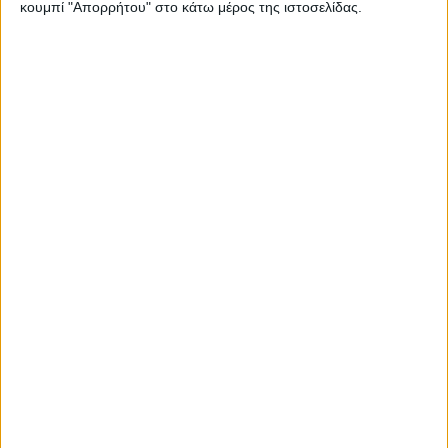
κουμπί "Απορρήτου" στο κάτω μέρος της ιστοσελίδας.
ΠΡΟΟΡΙΣΜΟΊ
ΟΙΚΟΤΟΥΡΙΣΜΟΣ
ΠΟΛΙΤΙΣΜΌΣ
ΕΚΔΗΛΩΣΕΙΣ
ΜΟΥΣΙΚΗ
ΔΙΑΚΡΙΣΕΙΣ
ΕΘΙΜΑ
ΒΙΒΛΙΟ
ΙΣΤΟΡΊΑ
ΑΠΌΨΕΙΣ
ΠΡΌΣΩΠΑ
ΣΥΝΕΝΤΕΎΞΕΙΣ
|
ΚΑΤΆΛΟΓΟΣ ΕΠΑΓΓΕΛΜΑΤΙΏΝ