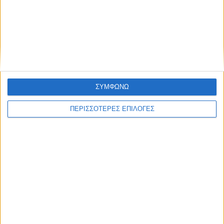
για τον Παναγιώτη Κατσάρη από το Αιτωλικό
Μύτικας: Το γραφικό παραθαλάσσιο ψαροχώρι
της Αιτωλοακαρνανίας
Καρυστιανού κατά ΜΜΕ: Έφυγαν 1.000 από τη ΝΔ
για Σαμαρά και ασχολούνται με ένα μέλος μας
ΣΥΜΦΩΝΩ
από το Μεσολόγγι
ΠΕΡΙΣΣΟΤΕΡΕΣ ΕΠΙΛΟΓΕΣ