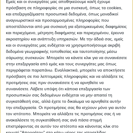
Εμείς και οι συνεργάτες μας αποθηκεύουμε και/ή έχουμε
πρόσβαση σε πληροφορίες σε μια συσκευή, όπως τα cookies,
ΠΟΛΙΤΙΣΜΌΣ
και επεξεργαζόμαστε προσωπικά δεδομένα, όπως μοναδικοί
αναγνωριστικοί και προσαρμοσμένες πληροφορίες που
αποστέλλονται από μια συσκευή για εξατομικευμένες διαφημίσεις
και περιεχόμενο, μέτρηση διαφήμισης και περιεχομένου, έρευνα
ΕΚΔΗΛΩΣΕΙΣ
ΜΟΥΣΙΚΗ
ΔΙΑΚΡΙΣΕΙΣ
ακροατηρίου και ανάπτυξη υπηρεσιών.
Με την άδειά σας, εμείς
και οι συνεργάτες μας ενδέχεται να χρησιμοποιήσουμε ακριβή
δεδομένα γεωγραφικής τοποθεσίας και ταυτοποίησης μέσω
ΕΘΙΜΑ
ΒΙΒΛΙΟ
σάρωσης συσκευών. Μπορείτε να κάνετε κλικ για να συναινέσετε
στην επεξεργασία από εμάς και τους συνεργάτες μας όπως
περιγράφεται παραπάνω. Εναλλακτικά, μπορείτε να αποκτήσετε
πρόσβαση σε πιο λεπτομερείς πληροφορίες και να αλλάξετε τις
ΙΣΤΟΡΊΑ
ΑΠΌΨΕΙΣ
ΠΡΌΣΩΠΑ
ΣΥΝΕΝΤΕΎΞΕΙΣ
|
προτιμήσεις σας πριν συναινέσετε ή να αρνηθείτε να
συναινέσετε.
Λάβετε υπόψη ότι κάποια επεξεργασία των
προσωπικών σας δεδομένων ενδέχεται να μην απαιτεί τη
ΚΑΤΆΛΟΓΟΣ ΕΠΑΓΓΕΛΜΑΤΙΏΝ
συγκατάθεσή σας, αλλά έχετε το δικαίωμα να αρνηθείτε αυτήν
την επεξεργασία. Οι προτιμήσεις σας θα ισχύουν μόνο για αυτόν
τον ιστότοπο. Μπορείτε να αλλάξετε τις προτιμήσεις σας ή να
ανακαλέσετε τη συγκατάθεσή σας ανά πάσα στιγμή
επιστρέφοντας σε αυτόν τον ιστότοπο και κάνοντας κλικ στο
κουμπί "Απορρήτου" στο κάτω μέρος της ιστοσελίδας.