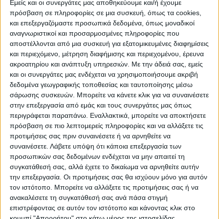
Εμείς και οι συνεργάτες μας αποθηκεύουμε και/ή έχουμε
πρόσβαση σε πληροφορίες σε μια συσκευή, όπως τα cookies,
και επεξεργαζόμαστε προσωπικά δεδομένα, όπως μοναδικοί
ΠΟΛΙΤΙΣΜΌΣ
αναγνωριστικοί και προσαρμοσμένες πληροφορίες που
αποστέλλονται από μια συσκευή για εξατομικευμένες διαφημίσεις
και περιεχόμενο, μέτρηση διαφήμισης και περιεχομένου, έρευνα
ακροατηρίου και ανάπτυξη υπηρεσιών.
Με την άδειά σας, εμείς
ΕΚΔΗΛΩΣΕΙΣ
ΜΟΥΣΙΚΗ
ΔΙΑΚΡΙΣΕΙΣ
και οι συνεργάτες μας ενδέχεται να χρησιμοποιήσουμε ακριβή
δεδομένα γεωγραφικής τοποθεσίας και ταυτοποίησης μέσω
σάρωσης συσκευών. Μπορείτε να κάνετε κλικ για να συναινέσετε
ΕΘΙΜΑ
ΒΙΒΛΙΟ
στην επεξεργασία από εμάς και τους συνεργάτες μας όπως
περιγράφεται παραπάνω. Εναλλακτικά, μπορείτε να αποκτήσετε
πρόσβαση σε πιο λεπτομερείς πληροφορίες και να αλλάξετε τις
προτιμήσεις σας πριν συναινέσετε ή να αρνηθείτε να
ΙΣΤΟΡΊΑ
ΑΠΌΨΕΙΣ
ΠΡΌΣΩΠΑ
ΣΥΝΕΝΤΕΎΞΕΙΣ
|
συναινέσετε.
Λάβετε υπόψη ότι κάποια επεξεργασία των
προσωπικών σας δεδομένων ενδέχεται να μην απαιτεί τη
συγκατάθεσή σας, αλλά έχετε το δικαίωμα να αρνηθείτε αυτήν
ΚΑΤΆΛΟΓΟΣ ΕΠΑΓΓΕΛΜΑΤΙΏΝ
την επεξεργασία. Οι προτιμήσεις σας θα ισχύουν μόνο για αυτόν
τον ιστότοπο. Μπορείτε να αλλάξετε τις προτιμήσεις σας ή να
ανακαλέσετε τη συγκατάθεσή σας ανά πάσα στιγμή
επιστρέφοντας σε αυτόν τον ιστότοπο και κάνοντας κλικ στο
κουμπί "Απορρήτου" στο κάτω μέρος της ιστοσελίδας.