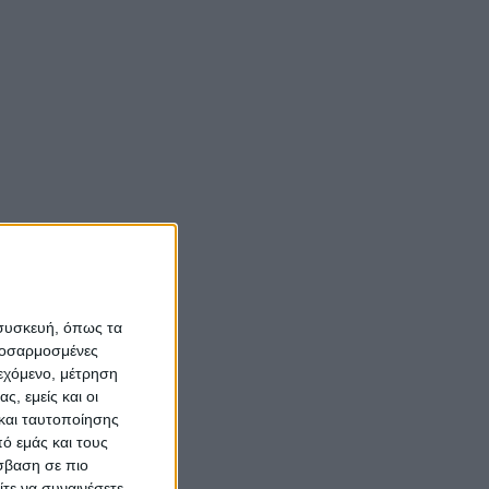
Νίκος Αλιάγας:
«Κληρονόμησα τον
νόστο και την αγάπη
για το Μεσολόγγι»
Σπήλαια
Αιτωλοακαρνανίας:
Ένας άγνωστος
ιστορικός και
αρχαιολογικός
 συσκευή, όπως τα
θησαυρός
προσαρμοσμένες
ιεχόμενο, μέτρηση
ς, εμείς και οι
και ταυτοποίησης
ό εμάς και τους
σβαση σε πιο
τε να συναινέσετε.