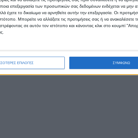
ποια επεξεργασία των προσωπικών σας δεδομένων ενδέχεται να μην απ
λά έχετε το δικαίωμα να αρνηθείτε αυτήν την επεξεργασία. Οι προτιμήσ
/
/
/
/
FEATURED
ΕΙΔΉΣΕΙΣ
ΚΟΙΝΩΝΊΑ
ΠΕΡΙΦΈΡΕΙΑ
ιστότοπο. Μπορείτε να αλλάξετε τις προτιμήσεις σας ή να ανακαλέσετε
στρέφοντας σε αυτόν τον ιστότοπο και κάνοντας κλικ στο κουμπί "Απ
ΠΟΛΙΤΙΚΉ
ς.
Η Χριστίνα Σταρακά
έστειλε επιστολή στον
ΣΣΟΤΕΡΕΣ ΕΠΙΛΟΓΕΣ
ΣΥΜΦΩΝΩ
Περιφερειάρχη Δυτικ
Ελλάδας για τον οδικό
άξονα Αγρίνιο –
Καρπενήσι