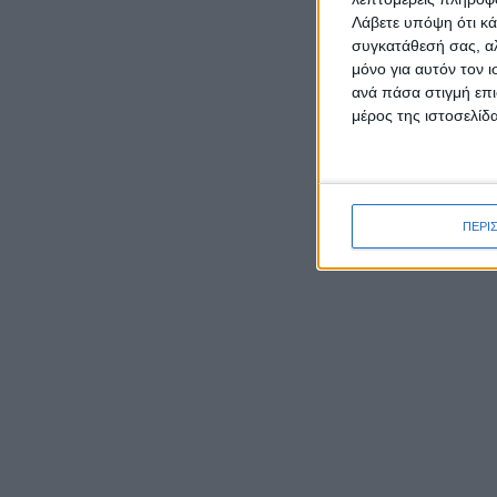
Λάβετε υπόψη ότι κά
συγκατάθεσή σας, αλ
μόνο για αυτόν τον 
ΡΟΉ ΕΙΔΉΣΕΩΝ
ανά πάσα στιγμή επι
μέρος της ιστοσελίδα
Ο Μητροπολίτης Δαμασκηνός
παρουσίασε τον νέο εφημέριο
π. Ιουστίνο Μουρτζιάπη στο
ΠΕΡΙ
Πεντάλοφο Μεσολογγίου
Γιορτάζει ο Ιστορικός Ναός
της Μεταμορφώσεως του
Σωτήρα στην Κατοχή
Μεσολογγίου
Έκθεση φωτογραφιών του
Νίκου Αλιάγα στο Μουσείο
Άλατος