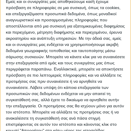
Εμείς και οι συνεργάτες μας αποθηκεύουμε και/ή έχουμε
πρόσβαση σε πληροφορίες σε μια συσκευή, όπως τα cookies,
και επεξεργαζόμαστε προσωπικά δεδομένα, όπως μοναδικοί
ΠΟΛΙΤΙΣΜΌΣ
αναγνωριστικοί και προσαρμοσμένες πληροφορίες που
αποστέλλονται από μια συσκευή για εξατομικευμένες διαφημίσεις
και περιεχόμενο, μέτρηση διαφήμισης και περιεχομένου, έρευνα
ακροατηρίου και ανάπτυξη υπηρεσιών.
Με την άδειά σας, εμείς
ΕΚΔΗΛΩΣΕΙΣ
ΜΟΥΣΙΚΗ
ΔΙΑΚΡΙΣΕΙΣ
και οι συνεργάτες μας ενδέχεται να χρησιμοποιήσουμε ακριβή
δεδομένα γεωγραφικής τοποθεσίας και ταυτοποίησης μέσω
σάρωσης συσκευών. Μπορείτε να κάνετε κλικ για να συναινέσετε
ΕΘΙΜΑ
ΒΙΒΛΙΟ
στην επεξεργασία από εμάς και τους συνεργάτες μας όπως
περιγράφεται παραπάνω. Εναλλακτικά, μπορείτε να αποκτήσετε
πρόσβαση σε πιο λεπτομερείς πληροφορίες και να αλλάξετε τις
προτιμήσεις σας πριν συναινέσετε ή να αρνηθείτε να
ΙΣΤΟΡΊΑ
ΑΠΌΨΕΙΣ
ΠΡΌΣΩΠΑ
ΣΥΝΕΝΤΕΎΞΕΙΣ
|
συναινέσετε.
Λάβετε υπόψη ότι κάποια επεξεργασία των
προσωπικών σας δεδομένων ενδέχεται να μην απαιτεί τη
συγκατάθεσή σας, αλλά έχετε το δικαίωμα να αρνηθείτε αυτήν
ΚΑΤΆΛΟΓΟΣ ΕΠΑΓΓΕΛΜΑΤΙΏΝ
την επεξεργασία. Οι προτιμήσεις σας θα ισχύουν μόνο για αυτόν
τον ιστότοπο. Μπορείτε να αλλάξετε τις προτιμήσεις σας ή να
ανακαλέσετε τη συγκατάθεσή σας ανά πάσα στιγμή
επιστρέφοντας σε αυτόν τον ιστότοπο και κάνοντας κλικ στο
κουμπί "Απορρήτου" στο κάτω μέρος της ιστοσελίδας.