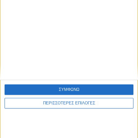
του γέννησε ένα κοµµάτι ξύλου, το οποίο όταν ο
Ορεσθέας έθαψε, εκείνο βλάστησε ένα κλήµα
αµπέλου φορτωµένο σταφύλια. Σε ανάµνηση του
γεγονότος αυτού ο Ορεσθέας ονόµασε Φύτιο το
γιο που απέκτησε στη συνέχεια. Γιος του Φύτιου
ήταν ο Οινέας, το όνοµα του οποίου προέρχεται
από τη λέξη «οίνη», όπως αποκαλούσαν τότε οι
Έλληνες την άµπελο (Ρίσπεν, 1953:461-462).
ΣΥΜΦΩΝΩ
ΠΕΡΙΣΣΟΤΕΡΕΣ ΕΠΙΛΟΓΕΣ