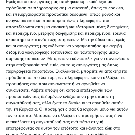
Εμείς και οι συνεργάτες μας αποθηκεύουμε και/ή έχουμε
πρόσβαση σε πληροφορίες σε μια συσκευή, όπως τα cookies,
και επεξεργαζόμαστε προσωπικά δεδομένα, όπως μοναδικοί
ΠΟΛΙΤΙΣΜΌΣ
αναγνωριστικοί και προσαρμοσμένες πληροφορίες που
αποστέλλονται από μια συσκευή για εξατομικευμένες διαφημίσεις
και περιεχόμενο, μέτρηση διαφήμισης και περιεχομένου, έρευνα
ακροατηρίου και ανάπτυξη υπηρεσιών.
Με την άδειά σας, εμείς
ΕΚΔΗΛΩΣΕΙΣ
ΜΟΥΣΙΚΗ
ΔΙΑΚΡΙΣΕΙΣ
και οι συνεργάτες μας ενδέχεται να χρησιμοποιήσουμε ακριβή
δεδομένα γεωγραφικής τοποθεσίας και ταυτοποίησης μέσω
σάρωσης συσκευών. Μπορείτε να κάνετε κλικ για να συναινέσετε
ΕΘΙΜΑ
ΒΙΒΛΙΟ
στην επεξεργασία από εμάς και τους συνεργάτες μας όπως
περιγράφεται παραπάνω. Εναλλακτικά, μπορείτε να αποκτήσετε
πρόσβαση σε πιο λεπτομερείς πληροφορίες και να αλλάξετε τις
προτιμήσεις σας πριν συναινέσετε ή να αρνηθείτε να
ΙΣΤΟΡΊΑ
ΑΠΌΨΕΙΣ
ΠΡΌΣΩΠΑ
ΣΥΝΕΝΤΕΎΞΕΙΣ
|
συναινέσετε.
Λάβετε υπόψη ότι κάποια επεξεργασία των
προσωπικών σας δεδομένων ενδέχεται να μην απαιτεί τη
συγκατάθεσή σας, αλλά έχετε το δικαίωμα να αρνηθείτε αυτήν
ΚΑΤΆΛΟΓΟΣ ΕΠΑΓΓΕΛΜΑΤΙΏΝ
την επεξεργασία. Οι προτιμήσεις σας θα ισχύουν μόνο για αυτόν
τον ιστότοπο. Μπορείτε να αλλάξετε τις προτιμήσεις σας ή να
ανακαλέσετε τη συγκατάθεσή σας ανά πάσα στιγμή
επιστρέφοντας σε αυτόν τον ιστότοπο και κάνοντας κλικ στο
κουμπί "Απορρήτου" στο κάτω μέρος της ιστοσελίδας.