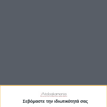
TRAVEL GUIDE
ΑΞΙΟΘΕΑΤΑ
ΑΡΧΑΙΟΛΟΓΙΚΟΊ ΧΏΡΟΙ
ΚΆΣΤΡΑ
ΓΕΦΎΡΙΑ
ΠΑΡΑΛΊΕΣ
ΛΊΜΝΕΣ
ΓΑΣΤΡΟΝΟΜΙΑ
ΕΞΟΔΟΣ
ΔΡΑΣΤΗΡΙΟΤΗΤΕΣ
ΠΡΟΟΡΙΣΜΟΊ
ΟΙΚΟΤΟΥΡΙΣΜΟΣ
Σεβόμαστε την ιδιωτικότητά σας