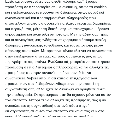
Εμείς και οι συνεργάτες μας αποθηκεύουμε και/ή έχουμε
πρόσβαση σε πληροφορίες σε μια συσκευή, όπως τα cookies,
ΠΟΛΙΤΙΣΜΌΣ
και επεξεργαζόμαστε προσωπικά δεδομένα, όπως μοναδικοί
αναγνωριστικοί και προσαρμοσμένες πληροφορίες που
αποστέλλονται από μια συσκευή για εξατομικευμένες διαφημίσεις
και περιεχόμενο, μέτρηση διαφήμισης και περιεχομένου, έρευνα
ΕΚΔΗΛΩΣΕΙΣ
ΜΟΥΣΙΚΗ
ΔΙΑΚΡΙΣΕΙΣ
ακροατηρίου και ανάπτυξη υπηρεσιών.
Με την άδειά σας, εμείς
και οι συνεργάτες μας ενδέχεται να χρησιμοποιήσουμε ακριβή
δεδομένα γεωγραφικής τοποθεσίας και ταυτοποίησης μέσω
ΕΘΙΜΑ
ΒΙΒΛΙΟ
σάρωσης συσκευών. Μπορείτε να κάνετε κλικ για να συναινέσετε
στην επεξεργασία από εμάς και τους συνεργάτες μας όπως
περιγράφεται παραπάνω. Εναλλακτικά, μπορείτε να αποκτήσετε
πρόσβαση σε πιο λεπτομερείς πληροφορίες και να αλλάξετε τις
ΙΣΤΟΡΊΑ
ΑΠΌΨΕΙΣ
ΠΡΌΣΩΠΑ
ΣΥΝΕΝΤΕΎΞΕΙΣ
|
προτιμήσεις σας πριν συναινέσετε ή να αρνηθείτε να
συναινέσετε.
Λάβετε υπόψη ότι κάποια επεξεργασία των
προσωπικών σας δεδομένων ενδέχεται να μην απαιτεί τη
ΚΑΤΆΛΟΓΟΣ ΕΠΑΓΓΕΛΜΑΤΙΏΝ
συγκατάθεσή σας, αλλά έχετε το δικαίωμα να αρνηθείτε αυτήν
την επεξεργασία. Οι προτιμήσεις σας θα ισχύουν μόνο για αυτόν
τον ιστότοπο. Μπορείτε να αλλάξετε τις προτιμήσεις σας ή να
ανακαλέσετε τη συγκατάθεσή σας ανά πάσα στιγμή
επιστρέφοντας σε αυτόν τον ιστότοπο και κάνοντας κλικ στο
κουμπί "Απορρήτου" στο κάτω μέρος της ιστοσελίδας.