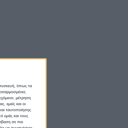
και άλλαξε η ζωή τους
(vid)
έου
έρια»
ής
Νίκος Αλιάγας:
«Κληρονόμησα τον
νόστο και την αγάπη
για το Μεσολόγγι»
Σπήλαια
Αιτωλοακαρνανίας:
 συσκευή, όπως τα
Ένας άγνωστος
προσαρμοσμένες
ιστορικός και
ιεχόμενο, μέτρηση
ς, εμείς και οι
αρχαιολογικός
και ταυτοποίησης
θησαυρός
ό εμάς και τους
σβαση σε πιο
τε να συναινέσετε.