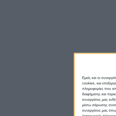
Το επό
επικε
που πα
αντιπο
Ακολου
Συνδημ
Εμείς και οι συνεργ
cookies, και επεξε
πληροφορίες που απο
διαφήμισης και περι
συνεργάτες μας ενδέ
μέσω σάρωσης συσκευ
συνεργάτες μας όπω
λεπτομερείς πληροφορ