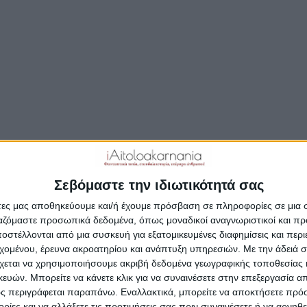
μενο διάστημα ξεκινούν διεργασίες για την ανάδειξη ν
φαλής στον συνδυασμό «Ξηρόμερο Νέα Μέρα – Καθαρά Χ
ράλληλα θα ασκήσει καθήκοντα αρχηγού της αξιωματικ
λίτευσης στο Δημοτικό Συμβούλιο του Ξηρομέρου.
θεί η δήλωση παραίτησης του Αλέξανδρου Σάββα:
ότες, Συνδημότισσες,
Σεβόμαστε την ιδιωτικότητά σας
άτες μας αποθηκεύουμε και/ή έχουμε πρόσβαση σε πληροφορίες σε μια
ργαζόμαστε προσωπικά δεδομένα, όπως μοναδικοί αναγνωριστικοί και 
στέλλονται από μια συσκευή για εξατομικευμένες διαφημίσεις και περ
εχομένου, έρευνα ακροατηρίου και ανάπτυξη υπηρεσιών.
Με την άδειά σα
χεται να χρησιμοποιήσουμε ακριβή δεδομένα γεωγραφικής τοποθεσίας 
ών. Μπορείτε να κάνετε κλικ για να συναινέσετε στην επεξεργασία απ
ς περιγράφεται παραπάνω. Εναλλακτικά, μπορείτε να αποκτήσετε πρό
ίες και να αλλάξετε τις προτιμήσεις σας πριν συναινέσετε ή να αρνηθεί