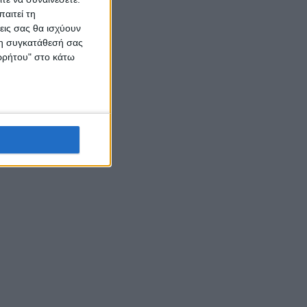
αιτεί τη
εις σας θα ισχύουν
 τη συγκατάθεσή σας
ορρήτου" στο κάτω
ηρομέρου
α
ξε να
ς, αλλά
να και
λάξουν
 ΜΕΡΑ-