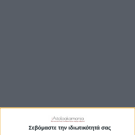
ΒΟΥΛΉ
ΔΉΜΟΙ
ΠΕΡΙΦΈΡΕΙΑ
TRAVEL GUIDE
ΑΞΙΟΘΕΑΤΑ
ΑΡΧΑΙΟΛΟΓΙΚΟΊ ΧΏΡΟΙ
ΚΆΣΤΡΑ
ΓΕΦΎΡΙΑ
ΠΑΡΑΛΊΕΣ
ΛΊΜΝΕΣ
ΓΑΣΤΡΟΝΟΜΙΑ
ΕΞΟΔΟΣ
ΔΡΑΣΤΗΡΙΟΤΗΤΕΣ
Σεβόμαστε την ιδιωτικότητά σας