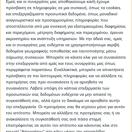
ΠΡΟΟΡΙΣΜΟΊ
ΟΙΚΟΤΟΥΡΙΣΜΟΣ
Εμείς και οι συνεργάτες μας αποθηκεύουμε και/ή έχουμε
πρόσβαση σε πληροφορίες σε μια συσκευή, όπως τα cookies,
και επεξεργαζόμαστε προσωπικά δεδομένα, όπως μοναδικοί
αναγνωριστικοί και προσαρμοσμένες πληροφορίες που
ΠΟΛΙΤΙΣΜΌΣ
αποστέλλονται από μια συσκευή για εξατομικευμένες διαφημίσεις
και περιεχόμενο, μέτρηση διαφήμισης και περιεχομένου, έρευνα
ακροατηρίου και ανάπτυξη υπηρεσιών.
Με την άδειά σας, εμείς
ΕΚΔΗΛΩΣΕΙΣ
ΜΟΥΣΙΚΗ
ΔΙΑΚΡΙΣΕΙΣ
και οι συνεργάτες μας ενδέχεται να χρησιμοποιήσουμε ακριβή
δεδομένα γεωγραφικής τοποθεσίας και ταυτοποίησης μέσω
σάρωσης συσκευών. Μπορείτε να κάνετε κλικ για να συναινέσετε
στην επεξεργασία από εμάς και τους συνεργάτες μας όπως
ΕΘΙΜΑ
ΒΙΒΛΙΟ
περιγράφεται παραπάνω. Εναλλακτικά, μπορείτε να αποκτήσετε
πρόσβαση σε πιο λεπτομερείς πληροφορίες και να αλλάξετε τις
προτιμήσεις σας πριν συναινέσετε ή να αρνηθείτε να
συναινέσετε.
Λάβετε υπόψη ότι κάποια επεξεργασία των
ΙΣΤΟΡΊΑ
ΑΠΌΨΕΙΣ
ΠΡΌΣΩΠΑ
ΣΥΝΕΝΤΕΎΞΕΙΣ
|
προσωπικών σας δεδομένων ενδέχεται να μην απαιτεί τη
συγκατάθεσή σας, αλλά έχετε το δικαίωμα να αρνηθείτε αυτήν
την επεξεργασία. Οι προτιμήσεις σας θα ισχύουν μόνο για αυτόν
ΚΑΤΆΛΟΓΟΣ ΕΠΑΓΓΕΛΜΑΤΙΏΝ
τον ιστότοπο. Μπορείτε να αλλάξετε τις προτιμήσεις σας ή να
ανακαλέσετε τη συγκατάθεσή σας ανά πάσα στιγμή
επιστρέφοντας σε αυτόν τον ιστότοπο και κάνοντας κλικ στο
κουμπί "Απορρήτου" στο κάτω μέρος της ιστοσελίδας.