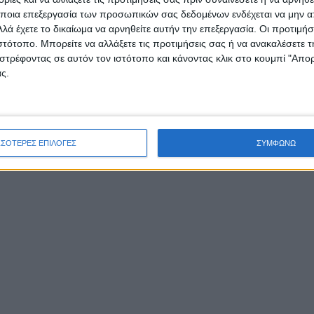
ου έως και 15 Απριλίου 2022 και για την επιστροφή μαθη
ποια επεξεργασία των προσωπικών σας δεδομένων ενδέχεται να μην απ
ευτικών από τις διακοπές του Πάσχα.
λά έχετε το δικαίωμα να αρνηθείτε αυτήν την επεξεργασία. Οι προτιμήσ
ιστότοπο. Μπορείτε να αλλάξετε τις προτιμήσεις σας ή να ανακαλέσετε
στρέφοντας σε αυτόν τον ιστότοπο και κάνοντας κλικ στο κουμπί "Απ
ς.
ΣΣΟΤΕΡΕΣ ΕΠΙΛΟΓΕΣ
ΣΥΜΦΩΝΩ
ν ερχόμενη εβδομάδα μαθητές και εμβολιασμένοι εκπαιδ
ίνουν στις σχολικές τάξεις έχοντας υποβληθεί σε ένα sel
διαίως, αντί για δύο που ισχύει μέχρι τώρα.Το test πλέον