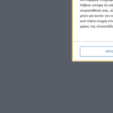
Απριλί
Λάβετε υπόψη ότι κά
εκπαιδ
συγκατάθεσή σας, αλ
μόνο για αυτόν τον 
ανά πάσα στιγμή επι
μέρος της ιστοσελίδα
ΡΟΉ ΕΙΔΉΣΕΩΝ
ΠΕΡΙ
Σε απόγνωση πρωταθλητής
ΑμεΑ για την έλλειψη
προσβασιμότητας στο Κτίριο
Συγγρού στην Κατοχή
Μεσολογγίου
Από τη
Δεύτερη θέση σε ημιορεινό
θα μπα
αγώνα στην Αρκαδία για τον
εβδομα