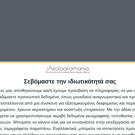
Μοιραστείτε το άρθρο...
ήλωσε στην κάμερα της ΕΡΤ ο Πρόεδρος Φαρμακευτικού
γου Αιτωλοακαρνανίας και πολιτευτής της Νέας Δημοκρ
νάσης Παπαθανάσης.
ήμερα Τετάρτη (30.03.2022) και έως και την Τρίτη 5 Απριλί
ς όλων των βαθμίδων, καθώς και οι εμβολιασμένοι
ευτικοί, θα προμηθεύονται τρία δωρεάν self τεστ από τα
Σεβόμαστε την ιδιωτικότητά σας
κεία» δήλωσε ο Θανάσης Παπαθανάσης Πρόεδρος του
άτες μας αποθηκεύουμε και/ή έχουμε πρόσβαση σε πληροφορίες σε μια
ευτικού Συλλόγου Αιτωλοακαρνανίας και μέλος του Δ.Σ.
ργαζόμαστε προσωπικά δεδομένα, όπως μοναδικοί αναγνωριστικοί και 
λήνιου Φαρμακευτικού Συλλόγου στην εκπομπή της ΕΡΤ1
στέλλονται από μια συσκευή για εξατομικευμένες διαφημίσεις και περ
ι…» με τους δημοσιογράφους Δημήτρη Κοτταρίδη και Γιάν
εχομένου, έρευνα ακροατηρίου και ανάπτυξη υπηρεσιών.
Με την άδειά σα
ά.
χεται να χρησιμοποιήσουμε ακριβή δεδομένα γεωγραφικής τοποθεσίας 
ών. Μπορείτε να κάνετε κλικ για να συναινέσετε στην επεξεργασία απ
ς περιγράφεται παραπάνω. Εναλλακτικά, μπορείτε να αποκτήσετε πρό
f τεστ θα καλύψουν τις ανάγκες ελέγχου των ημερών από
ίες και να αλλάξετε τις προτιμήσεις σας πριν συναινέσετε ή να αρνηθεί