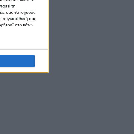
τών και
αιτεί τη
εις σας θα ισχύουν
 τη συγκατάθεσή σας
ορρήτου" στο κάτω
ευτικοί
f test
 θα