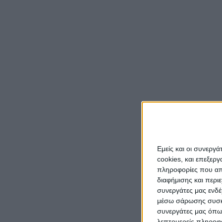
Όσα δ
Συλλό
κ. Θα
«Από σ
μαθητέ
εκπαιδ
φαρμα
Εμείς και οι συνεργ
Φαρμακ
cookies, και επεξε
Πανελ
πληροφορίες που απο
τις έξ
διαφήμισης και περι
Πιτταρ
συνεργάτες μας ενδέ
μέσω σάρωσης συσκευ
συνεργάτες μας όπω
Τα sel
λεπτομερείς πληροφορ