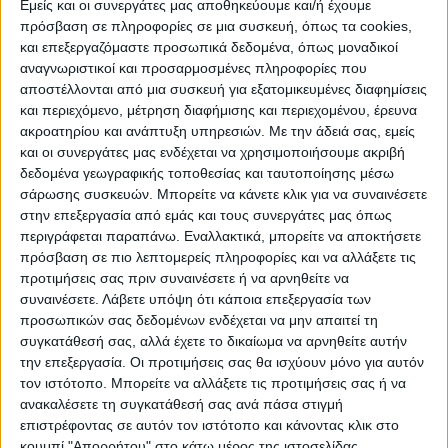
Εμείς και οι συνεργάτες μας αποθηκεύουμε και/ή έχουμε
πρόσβαση σε πληροφορίες σε μια συσκευή, όπως τα cookies,
και επεξεργαζόμαστε προσωπικά δεδομένα, όπως μοναδικοί
ΠΟΛΙΤΙΣΜΌΣ
αναγνωριστικοί και προσαρμοσμένες πληροφορίες που
αποστέλλονται από μια συσκευή για εξατομικευμένες διαφημίσεις
και περιεχόμενο, μέτρηση διαφήμισης και περιεχομένου, έρευνα
ακροατηρίου και ανάπτυξη υπηρεσιών.
Με την άδειά σας, εμείς
ΕΚΔΗΛΩΣΕΙΣ
ΜΟΥΣΙΚΗ
ΔΙΑΚΡΙΣΕΙΣ
και οι συνεργάτες μας ενδέχεται να χρησιμοποιήσουμε ακριβή
δεδομένα γεωγραφικής τοποθεσίας και ταυτοποίησης μέσω
σάρωσης συσκευών. Μπορείτε να κάνετε κλικ για να συναινέσετε
ΕΘΙΜΑ
ΒΙΒΛΙΟ
στην επεξεργασία από εμάς και τους συνεργάτες μας όπως
περιγράφεται παραπάνω. Εναλλακτικά, μπορείτε να αποκτήσετε
πρόσβαση σε πιο λεπτομερείς πληροφορίες και να αλλάξετε τις
προτιμήσεις σας πριν συναινέσετε ή να αρνηθείτε να
ΙΣΤΟΡΊΑ
ΑΠΌΨΕΙΣ
ΠΡΌΣΩΠΑ
ΣΥΝΕΝΤΕΎΞΕΙΣ
|
συναινέσετε.
Λάβετε υπόψη ότι κάποια επεξεργασία των
προσωπικών σας δεδομένων ενδέχεται να μην απαιτεί τη
συγκατάθεσή σας, αλλά έχετε το δικαίωμα να αρνηθείτε αυτήν
ΚΑΤΆΛΟΓΟΣ ΕΠΑΓΓΕΛΜΑΤΙΏΝ
την επεξεργασία. Οι προτιμήσεις σας θα ισχύουν μόνο για αυτόν
τον ιστότοπο. Μπορείτε να αλλάξετε τις προτιμήσεις σας ή να
ανακαλέσετε τη συγκατάθεσή σας ανά πάσα στιγμή
επιστρέφοντας σε αυτόν τον ιστότοπο και κάνοντας κλικ στο
κουμπί "Απορρήτου" στο κάτω μέρος της ιστοσελίδας.