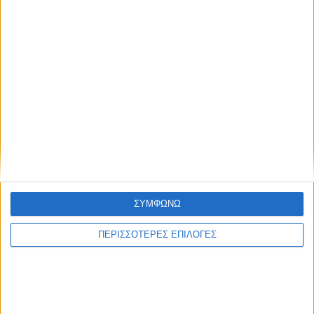
αιφνιδιαστικά και με
όρους που δεν
τιμούν την Ιερή
Πόλη και τη
Δημοτική Αρχή
ΣΥΜΦΩΝΩ
Με Δελτίο Τύπου το ΚΠΕ Μεσολογγίου
ΠΕΡΙΣΣΟΤΕΡΕΣ ΕΠΙΛΟΓΕΣ
στηλιτεύει τις πρακτικές της Δημοτικής
Αρχής Διαμαντόπουλου, ενώ κάνει λόγο για
ανακριβή και εσφαλμένα που διακινήθηκαν
κάνοντας παράλληλα έναν μικρό απολογισμό