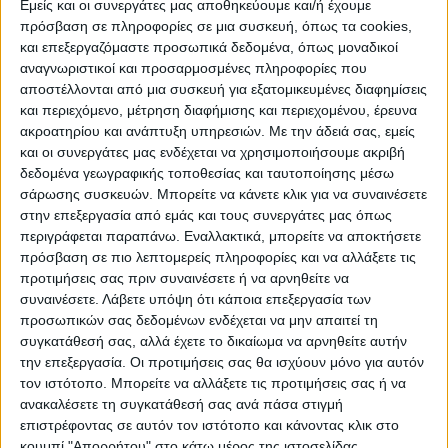
Εμείς και οι συνεργάτες μας αποθηκεύουμε και/ή έχουμε
πρόσβαση σε πληροφορίες σε μια συσκευή, όπως τα cookies,
και επεξεργαζόμαστε προσωπικά δεδομένα, όπως μοναδικοί
ΠΟΛΙΤΙΣΜΌΣ
αναγνωριστικοί και προσαρμοσμένες πληροφορίες που
αποστέλλονται από μια συσκευή για εξατομικευμένες διαφημίσεις
και περιεχόμενο, μέτρηση διαφήμισης και περιεχομένου, έρευνα
ακροατηρίου και ανάπτυξη υπηρεσιών.
Με την άδειά σας, εμείς
ΕΚΔΗΛΩΣΕΙΣ
ΜΟΥΣΙΚΗ
ΔΙΑΚΡΙΣΕΙΣ
και οι συνεργάτες μας ενδέχεται να χρησιμοποιήσουμε ακριβή
δεδομένα γεωγραφικής τοποθεσίας και ταυτοποίησης μέσω
σάρωσης συσκευών. Μπορείτε να κάνετε κλικ για να συναινέσετε
ΕΘΙΜΑ
ΒΙΒΛΙΟ
στην επεξεργασία από εμάς και τους συνεργάτες μας όπως
περιγράφεται παραπάνω. Εναλλακτικά, μπορείτε να αποκτήσετε
πρόσβαση σε πιο λεπτομερείς πληροφορίες και να αλλάξετε τις
προτιμήσεις σας πριν συναινέσετε ή να αρνηθείτε να
ΙΣΤΟΡΊΑ
ΑΠΌΨΕΙΣ
ΠΡΌΣΩΠΑ
ΣΥΝΕΝΤΕΎΞΕΙΣ
|
συναινέσετε.
Λάβετε υπόψη ότι κάποια επεξεργασία των
προσωπικών σας δεδομένων ενδέχεται να μην απαιτεί τη
συγκατάθεσή σας, αλλά έχετε το δικαίωμα να αρνηθείτε αυτήν
ΚΑΤΆΛΟΓΟΣ ΕΠΑΓΓΕΛΜΑΤΙΏΝ
την επεξεργασία. Οι προτιμήσεις σας θα ισχύουν μόνο για αυτόν
τον ιστότοπο. Μπορείτε να αλλάξετε τις προτιμήσεις σας ή να
ανακαλέσετε τη συγκατάθεσή σας ανά πάσα στιγμή
επιστρέφοντας σε αυτόν τον ιστότοπο και κάνοντας κλικ στο
κουμπί "Απορρήτου" στο κάτω μέρος της ιστοσελίδας.