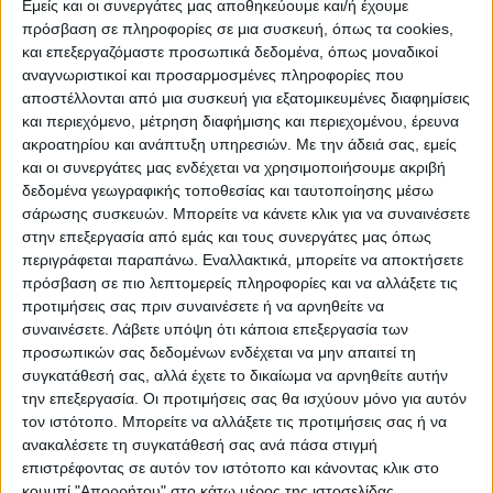
Εμείς και οι συνεργάτες μας αποθηκεύουμε και/ή έχουμε
πρόσβαση σε πληροφορίες σε μια συσκευή, όπως τα cookies,
ΠΟΛΙΤΙΣΜΌΣ
και επεξεργαζόμαστε προσωπικά δεδομένα, όπως μοναδικοί
αναγνωριστικοί και προσαρμοσμένες πληροφορίες που
αποστέλλονται από μια συσκευή για εξατομικευμένες διαφημίσεις
και περιεχόμενο, μέτρηση διαφήμισης και περιεχομένου, έρευνα
ΕΚΔΗΛΩΣΕΙΣ
ΜΟΥΣΙΚΗ
ΔΙΑΚΡΙΣΕΙΣ
ακροατηρίου και ανάπτυξη υπηρεσιών.
Με την άδειά σας, εμείς
και οι συνεργάτες μας ενδέχεται να χρησιμοποιήσουμε ακριβή
δεδομένα γεωγραφικής τοποθεσίας και ταυτοποίησης μέσω
ΕΘΙΜΑ
ΒΙΒΛΙΟ
σάρωσης συσκευών. Μπορείτε να κάνετε κλικ για να συναινέσετε
στην επεξεργασία από εμάς και τους συνεργάτες μας όπως
περιγράφεται παραπάνω. Εναλλακτικά, μπορείτε να αποκτήσετε
πρόσβαση σε πιο λεπτομερείς πληροφορίες και να αλλάξετε τις
ΙΣΤΟΡΊΑ
ΑΠΌΨΕΙΣ
ΠΡΌΣΩΠΑ
ΣΥΝΕΝΤΕΎΞΕΙΣ
|
προτιμήσεις σας πριν συναινέσετε ή να αρνηθείτε να
συναινέσετε.
Λάβετε υπόψη ότι κάποια επεξεργασία των
προσωπικών σας δεδομένων ενδέχεται να μην απαιτεί τη
ΚΑΤΆΛΟΓΟΣ ΕΠΑΓΓΕΛΜΑΤΙΏΝ
συγκατάθεσή σας, αλλά έχετε το δικαίωμα να αρνηθείτε αυτήν
την επεξεργασία. Οι προτιμήσεις σας θα ισχύουν μόνο για αυτόν
τον ιστότοπο. Μπορείτε να αλλάξετε τις προτιμήσεις σας ή να
ανακαλέσετε τη συγκατάθεσή σας ανά πάσα στιγμή
επιστρέφοντας σε αυτόν τον ιστότοπο και κάνοντας κλικ στο
κουμπί "Απορρήτου" στο κάτω μέρος της ιστοσελίδας.