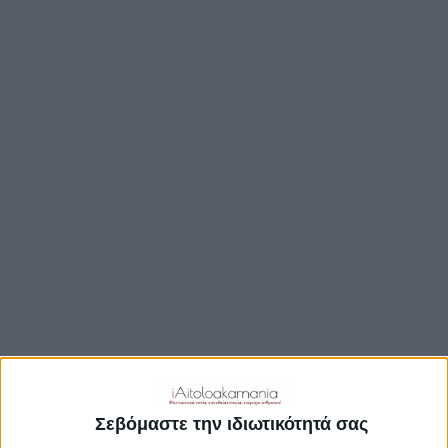
TRAVEL GUIDE
ΑΞΙΟΘΕΑΤΑ
ΑΡΧΑΙΟΛΟΓΙΚΟΊ ΧΏΡΟΙ
ΚΆΣΤΡΑ
ΓΕΦΎΡΙΑ
ΠΑΡΑΛΊΕΣ
ΛΊΜΝΕΣ
ΓΑΣΤΡΟΝΟΜΙΑ
ΕΞΟΔΟΣ
ΔΡΑΣΤΗΡΙΟΤΗΤΕΣ
ΠΡΟΟΡΙΣΜΟΊ
ΟΙΚΟΤΟΥΡΙΣΜΟΣ
Σεβόμαστε την ιδιωτικότητά σας