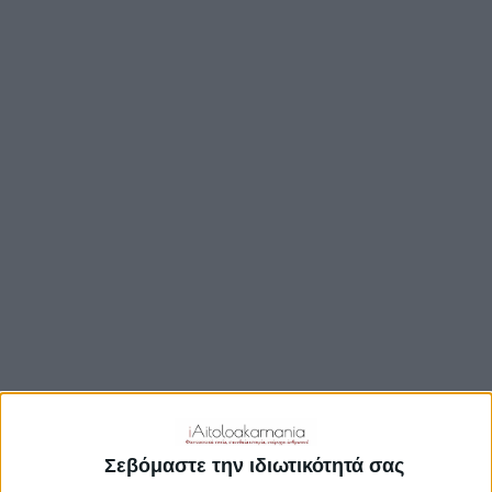
ΒΟΥΛΉ
ΔΉΜΟΙ
ΠΕΡΙΦΈΡΕΙΑ
TRAVEL GUIDE
ΑΞΙΟΘΕΑΤΑ
ΑΡΧΑΙΟΛΟΓΙΚΟΊ ΧΏΡΟΙ
ΚΆΣΤΡΑ
ΓΕΦΎΡΙΑ
ΠΑΡΑΛΊΕΣ
ΛΊΜΝΕΣ
ΓΑΣΤΡΟΝΟΜΙΑ
ΕΞΟΔΟΣ
ΔΡΑΣΤΗΡΙΟΤΗΤΕΣ
Σεβόμαστε την ιδιωτικότητά σας