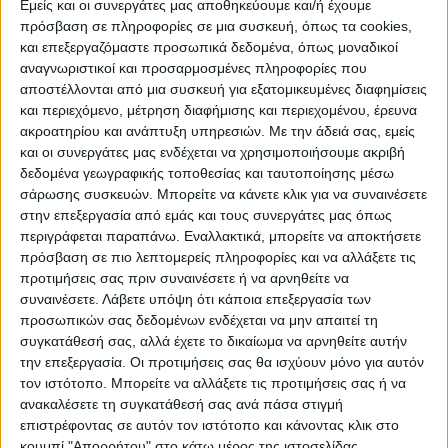
Εμείς και οι συνεργάτες μας αποθηκεύουμε και/ή έχουμε
ΠΡΟΟΡΙΣΜΟΊ
ΟΙΚΟΤΟΥΡΙΣΜΟΣ
πρόσβαση σε πληροφορίες σε μια συσκευή, όπως τα cookies,
και επεξεργαζόμαστε προσωπικά δεδομένα, όπως μοναδικοί
αναγνωριστικοί και προσαρμοσμένες πληροφορίες που
αποστέλλονται από μια συσκευή για εξατομικευμένες διαφημίσεις
ΠΟΛΙΤΙΣΜΌΣ
και περιεχόμενο, μέτρηση διαφήμισης και περιεχομένου, έρευνα
ακροατηρίου και ανάπτυξη υπηρεσιών.
Με την άδειά σας, εμείς
και οι συνεργάτες μας ενδέχεται να χρησιμοποιήσουμε ακριβή
ΕΚΔΗΛΩΣΕΙΣ
ΜΟΥΣΙΚΗ
ΔΙΑΚΡΙΣΕΙΣ
δεδομένα γεωγραφικής τοποθεσίας και ταυτοποίησης μέσω
σάρωσης συσκευών. Μπορείτε να κάνετε κλικ για να συναινέσετε
στην επεξεργασία από εμάς και τους συνεργάτες μας όπως
περιγράφεται παραπάνω. Εναλλακτικά, μπορείτε να αποκτήσετε
ΕΘΙΜΑ
ΒΙΒΛΙΟ
πρόσβαση σε πιο λεπτομερείς πληροφορίες και να αλλάξετε τις
προτιμήσεις σας πριν συναινέσετε ή να αρνηθείτε να
συναινέσετε.
Λάβετε υπόψη ότι κάποια επεξεργασία των
προσωπικών σας δεδομένων ενδέχεται να μην απαιτεί τη
ΙΣΤΟΡΊΑ
ΑΠΌΨΕΙΣ
ΠΡΌΣΩΠΑ
ΣΥΝΕΝΤΕΎΞΕΙΣ
|
συγκατάθεσή σας, αλλά έχετε το δικαίωμα να αρνηθείτε αυτήν
την επεξεργασία. Οι προτιμήσεις σας θα ισχύουν μόνο για αυτόν
τον ιστότοπο. Μπορείτε να αλλάξετε τις προτιμήσεις σας ή να
ΚΑΤΆΛΟΓΟΣ ΕΠΑΓΓΕΛΜΑΤΙΏΝ
ανακαλέσετε τη συγκατάθεσή σας ανά πάσα στιγμή
επιστρέφοντας σε αυτόν τον ιστότοπο και κάνοντας κλικ στο
κουμπί "Απορρήτου" στο κάτω μέρος της ιστοσελίδας.