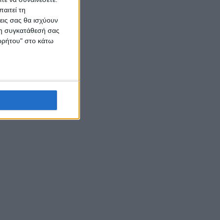
αιτεί τη
εις σας θα ισχύουν
 τη συγκατάθεσή σας
ορρήτου" στο κάτω
μένης
 που
ια το