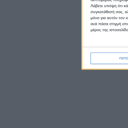
Λάβετε υπόψη ότι κά
συγκατάθεσή σας, αλ
μόνο για αυτόν τον 
ανά πάσα στιγμή επι
μέρος της ιστοσελίδα
ΡΟΉ ΕΙΔΉΣΕΩΝ
ΠΕΡΙ
Καρυστιανού κατά ΜΜΕ:
Έφυγαν 1.000 από τη ΝΔ για
Σαμαρά και ασχολούνται με
ένα μέλος μας από το
Το παν
Μεσολόγγι
εξωκκλ
μετέβα
Ο Μητροπολίτης Δαμασκηνός
σταμάτ
παρουσίασε τον νέο εφημέριο
λησμον
π. Ιουστίνο Μουρτζιάπη στο