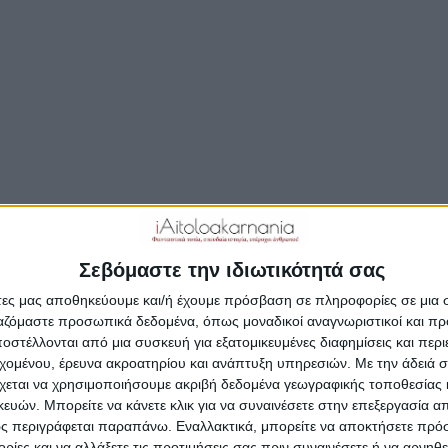
ρόνο, στις 8 Σεπτεμβρίου, ανήμερα της εορτής του Γενε
ου, στο Ζαπάντι, σημερινή Μεγάλη Χώρα Αγρινίου τηρ
τερα το έθιμο με τους αρματωμένους που αναβίωσε πέ
πό έναν αιώνα.
 έθιμο αυτό, των αρματωμένων στη «Ψηλή Παναγιά» στο Ζ
αφέρει ο Μιλτ. Τζάνης στη Νέα Εστία τεύχος 698/1956 σ.1
Αρματωμένους»:
Σεβόμαστε την ιδιωτικότητά σας
μο των αρματωμένων, τηρείτο εις το Αγρίνιον, από του 1828
άτες μας αποθηκεύουμε και/ή έχουμε πρόσβαση σε πληροφορίες σε μια
ώτου παγκοσμίου πολέμου και τάζετο την 8 Σεπτεμβρίου ε
ργαζόμαστε προσωπικά δεδομένα, όπως μοναδικοί αναγνωριστικοί και 
, την του γενεσίου της Θεοτόκου, εις ανάμνησιν των εορτώ
στέλλονται από μια συσκευή για εξατομικευμένες διαφημίσεις και περ
 όταν η Γ’ Εθνική Συνέλευσις του Αργους παρεχώρησε
εχομένου, έρευνα ακροατηρίου και ανάπτυξη υπηρεσιών.
Με την άδειά σα
λμανικήν γήν του χωρίου Ζαπάντι είς τους κατοίκους του
χεται να χρησιμοποιήσουμε ακριβή δεδομένα γεωγραφικής τοποθεσίας 
ίου δια της τοποθετήσεως εις Ναύπακτον των προσωρινώ
ών. Μπορείτε να κάνετε κλικ για να συναινέσετε στην επεξεργασία απ
ς περιγράφεται παραπάνω. Εναλλακτικά, μπορείτε να αποκτήσετε πρό
στημένων εκεί Σουλιωτών.
ίες και να αλλάξετε τις προτιμήσεις σας πριν συναινέσετε ή να αρνηθεί