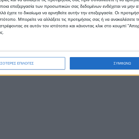
ποια επεξεργασία των προσωπικών σας δεδομένων ενδέχεται να μην απ
λά έχετε το δικαίωμα να αρνηθείτε αυτήν την επεξεργασία. Οι προτιμήσ
ιστότοπο. Μπορείτε να αλλάξετε τις προτιμήσεις σας ή να ανακαλέσετε
στρέφοντας σε αυτόν τον ιστότοπο και κάνοντας κλικ στο κουμπί "Απ
ς.
ΣΣΟΤΕΡΕΣ ΕΠΙΛΟΓΕΣ
ΣΥΜΦΩΝΩ
ηγύρι ετελείτο την 8η Σεπτεμβρίου εκάστου έτους εις το
ήσιον Ψιλή Παναγία του Ζαπαντίου, όπου από της προηγου
ινον εκεί ομάδες αρματωμένων. Δεν είναι πολλά τα χρόνια
ησε το έθιμον αυτό στο Αγρίνιο ώστε να είναι εύκολον να
ηθεί. Επίσης στη συγκεκριμένη περιοχή έχουμε αναφορά γ