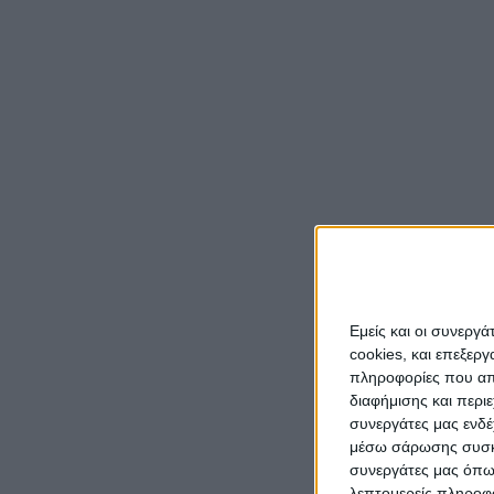
Κάθε χ
Θεοτόκ
παλαιό
μετά α
Για το
μας αν
«τους 
Το έθι
Εμείς και οι συνεργ
του πρ
cookies, και επεξε
έτους 
πληροφορίες που απο
έγιναν
διαφήμισης και περι
Μουσου
συνεργάτες μας ενδέ
Βραχωρ
μέσω σάρωσης συσκευ
συνεργάτες μας όπω
εγκατε
λεπτομερείς πληροφορ