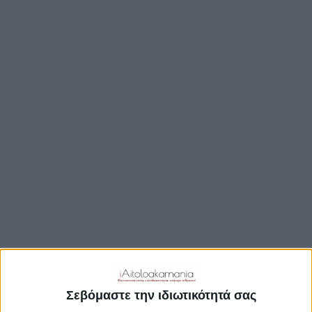
ΒΟΥΛΉ
ΔΉΜΟΙ
ΠΕΡΙΦΈΡΕΙΑ
TRAVEL GUIDE
ΑΞΙΟΘΕΑΤΑ
ΑΡΧΑΙΟΛΟΓΙΚΟΊ ΧΏΡΟΙ
ΚΆΣΤΡΑ
ΓΕΦΎΡΙΑ
ΠΑΡΑΛΊΕΣ
ΛΊΜΝΕΣ
ΓΑΣΤΡΟΝΟΜΙΑ
ΕΞΟΔΟΣ
ΔΡΑΣΤΗΡΙΟΤΗΤΕΣ
Σεβόμαστε την ιδιωτικότητά σας