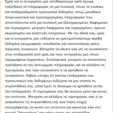
Εμείς και οι συνεργάτες μας αποθηκεύουμε και/ή έχουμε
ΠΡΟΟΡΙΣΜΟΊ
ΟΙΚΟΤΟΥΡΙΣΜΟΣ
πρόσβαση σε πληροφορίες σε μια συσκευή, όπως τα cookies,
και επεξεργαζόμαστε προσωπικά δεδομένα, όπως μοναδικοί
αναγνωριστικοί και προσαρμοσμένες πληροφορίες που
αποστέλλονται από μια συσκευή για εξατομικευμένες διαφημίσεις
ΠΟΛΙΤΙΣΜΌΣ
και περιεχόμενο, μέτρηση διαφήμισης και περιεχομένου, έρευνα
ακροατηρίου και ανάπτυξη υπηρεσιών.
Με την άδειά σας, εμείς
και οι συνεργάτες μας ενδέχεται να χρησιμοποιήσουμε ακριβή
ΕΚΔΗΛΩΣΕΙΣ
ΜΟΥΣΙΚΗ
ΔΙΑΚΡΙΣΕΙΣ
δεδομένα γεωγραφικής τοποθεσίας και ταυτοποίησης μέσω
σάρωσης συσκευών. Μπορείτε να κάνετε κλικ για να συναινέσετε
στην επεξεργασία από εμάς και τους συνεργάτες μας όπως
περιγράφεται παραπάνω. Εναλλακτικά, μπορείτε να αποκτήσετε
ΕΘΙΜΑ
ΒΙΒΛΙΟ
πρόσβαση σε πιο λεπτομερείς πληροφορίες και να αλλάξετε τις
προτιμήσεις σας πριν συναινέσετε ή να αρνηθείτε να
συναινέσετε.
Λάβετε υπόψη ότι κάποια επεξεργασία των
προσωπικών σας δεδομένων ενδέχεται να μην απαιτεί τη
ΙΣΤΟΡΊΑ
ΑΠΌΨΕΙΣ
ΠΡΌΣΩΠΑ
ΣΥΝΕΝΤΕΎΞΕΙΣ
|
συγκατάθεσή σας, αλλά έχετε το δικαίωμα να αρνηθείτε αυτήν
την επεξεργασία. Οι προτιμήσεις σας θα ισχύουν μόνο για αυτόν
τον ιστότοπο. Μπορείτε να αλλάξετε τις προτιμήσεις σας ή να
ΚΑΤΆΛΟΓΟΣ ΕΠΑΓΓΕΛΜΑΤΙΏΝ
ανακαλέσετε τη συγκατάθεσή σας ανά πάσα στιγμή
επιστρέφοντας σε αυτόν τον ιστότοπο και κάνοντας κλικ στο
κουμπί "Απορρήτου" στο κάτω μέρος της ιστοσελίδας.