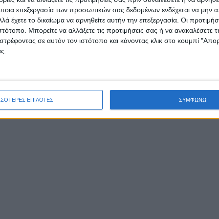
ποια επεξεργασία των προσωπικών σας δεδομένων ενδέχεται να μην απ
λά έχετε το δικαίωμα να αρνηθείτε αυτήν την επεξεργασία. Οι προτιμήσ
ιστότοπο. Μπορείτε να αλλάξετε τις προτιμήσεις σας ή να ανακαλέσετε
στρέφοντας σε αυτόν τον ιστότοπο και κάνοντας κλικ στο κουμπί "Απ
ς.
ΣΣΟΤΕΡΕΣ ΕΠΙΛΟΓΕΣ
ΣΥΜΦΩΝΩ
αι ο γειτονικός Κάλαμος, επικοινωνεί με την ακτή τ
οακαρνανίας με καΐκια, από και προς το απέναντι χω
α.