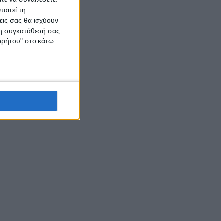
αιτεί τη
εις σας θα ισχύουν
 τη συγκατάθεσή σας
ορρήτου" στο κάτω
ης
ριό