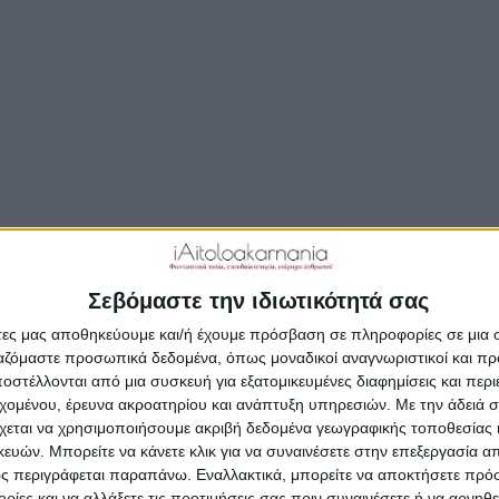
υ αναρτήθηκε σε Ολλανδική ταξιδιωτική ιστοσελίδα.
ριμένα, πρόκειται για μια λήψη από drone και δείχνει
ό του Καστού με το καταγάλανο λιμάνι του.
τα, στην ολλανδική ταξιδιωτική ιστοσελίδα
rieksegids.nl
) περιγράφουν ότι ο επισκέπτης θα αγ
στό για τα παραδοσιακά σπιτάκια, τα φιλόξενα εστια
και τις πεντακάθαρες και ήσυχες παραλίες του Ιονίο
Σεβόμαστε την ιδιωτικότητά σας
ός απέχει από το λιμάνι του Μύτικα 4,3 ν.μ. και ο οι
άτες μας αποθηκεύουμε και/ή έχουμε πρόσβαση σε πληροφορίες σε μια
μ., κάτι που τον καθιστά πολύ εύκολα προσβάσιμο γι
ργαζόμαστε προσωπικά δεδομένα, όπως μοναδικοί αναγνωριστικοί και 
ον με ταχύπλοο και ορμητήριο τον Μύτικα.
στέλλονται από μια συσκευή για εξατομικευμένες διαφημίσεις και περ
εχομένου, έρευνα ακροατηρίου και ανάπτυξη υπηρεσιών.
Με την άδειά σα
χεται να χρησιμοποιήσουμε ακριβή δεδομένα γεωγραφικής τοποθεσίας 
ών. Μπορείτε να κάνετε κλικ για να συναινέσετε στην επεξεργασία απ
ς περιγράφεται παραπάνω. Εναλλακτικά, μπορείτε να αποκτήσετε πρό
ίες και να αλλάξετε τις προτιμήσεις σας πριν συναινέσετε ή να αρνηθεί