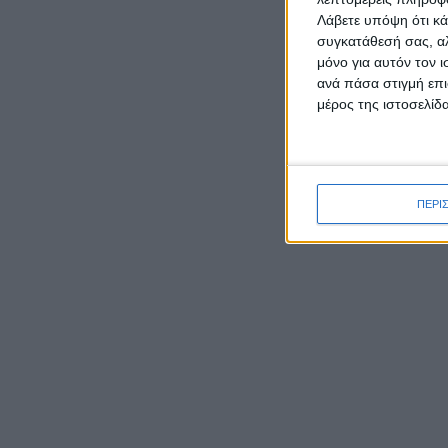
Λάβετε υπόψη ότι κά
συγκατάθεσή σας, αλ
μόνο για αυτόν τον 
ανά πάσα στιγμή επι
ΡΟΉ ΕΙΔΉΣΕΩΝ
μέρος της ιστοσελίδα
Γιορτάζει ο Ιστορικός Ναός
της Μεταμορφώσεως του
Σωτήρα στην Κατοχή
ΠΕΡΙ
Μεσολογγίου
Όπως κ
Αιτωλ
Έκθεση φωτογραφιών του
Μύτικ
Νίκου Αλιάγα στο Μουσείο
Άλατος
Tο Αγγελόκαστρο τρέχει:
Έρχεται στις 10/8 ο 4ος
Αγώνας δρόμου