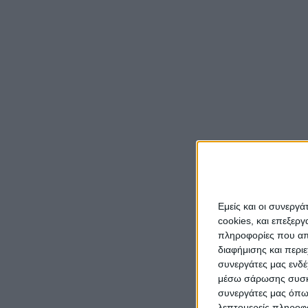
Ιονίο
Συγκεκ
οικισμ
Μάλισ
(
www.g
τον Κα
καθώς 
Ο Καστ
Εμείς και οι συνεργ
6,4 ν.
cookies, και επεξε
κάποι
πληροφορίες που απο
διαφήμισης και περι
συνεργάτες μας ενδέ
μέσω σάρωσης συσκευ
συνεργάτες μας όπω
λεπτομερείς πληροφορ