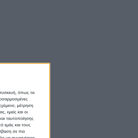
Νίκος Αλιάγας:
 τον
«Κληρονόμησα τον
νόστο και την αγάπη
για το Μεσολόγγι»
απήσει
τόρια,
Σπήλαια
υ.
Αιτωλοακαρνανίας:
Ένας άγνωστος
κισμός
ιστορικός και
 συσκευή, όπως τα
αρχαιολογικός
α
προσαρμοσμένες
θησαυρός
ιεχόμενο, μέτρηση
ς, εμείς και οι
και ταυτοποίησης
ό εμάς και τους
σβαση σε πιο
τε να συναινέσετε.