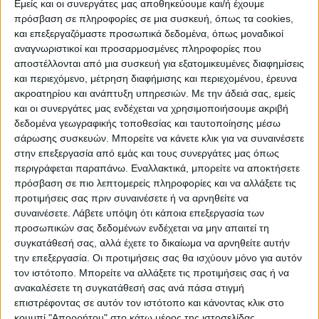
Εμείς και οι συνεργάτες μας αποθηκεύουμε και/ή έχουμε
πρόσβαση σε πληροφορίες σε μια συσκευή, όπως τα cookies,
και επεξεργαζόμαστε προσωπικά δεδομένα, όπως μοναδικοί
ΠΟΛΙΤΙΣΜΌΣ
αναγνωριστικοί και προσαρμοσμένες πληροφορίες που
αποστέλλονται από μια συσκευή για εξατομικευμένες διαφημίσεις
και περιεχόμενο, μέτρηση διαφήμισης και περιεχομένου, έρευνα
ακροατηρίου και ανάπτυξη υπηρεσιών.
Με την άδειά σας, εμείς
ΕΚΔΗΛΩΣΕΙΣ
ΜΟΥΣΙΚΗ
ΔΙΑΚΡΙΣΕΙΣ
και οι συνεργάτες μας ενδέχεται να χρησιμοποιήσουμε ακριβή
δεδομένα γεωγραφικής τοποθεσίας και ταυτοποίησης μέσω
σάρωσης συσκευών. Μπορείτε να κάνετε κλικ για να συναινέσετε
ΕΘΙΜΑ
ΒΙΒΛΙΟ
στην επεξεργασία από εμάς και τους συνεργάτες μας όπως
περιγράφεται παραπάνω. Εναλλακτικά, μπορείτε να αποκτήσετε
πρόσβαση σε πιο λεπτομερείς πληροφορίες και να αλλάξετε τις
προτιμήσεις σας πριν συναινέσετε ή να αρνηθείτε να
ΙΣΤΟΡΊΑ
ΑΠΌΨΕΙΣ
ΠΡΌΣΩΠΑ
ΣΥΝΕΝΤΕΎΞΕΙΣ
|
συναινέσετε.
Λάβετε υπόψη ότι κάποια επεξεργασία των
προσωπικών σας δεδομένων ενδέχεται να μην απαιτεί τη
συγκατάθεσή σας, αλλά έχετε το δικαίωμα να αρνηθείτε αυτήν
ΚΑΤΆΛΟΓΟΣ ΕΠΑΓΓΕΛΜΑΤΙΏΝ
την επεξεργασία. Οι προτιμήσεις σας θα ισχύουν μόνο για αυτόν
τον ιστότοπο. Μπορείτε να αλλάξετε τις προτιμήσεις σας ή να
ανακαλέσετε τη συγκατάθεσή σας ανά πάσα στιγμή
επιστρέφοντας σε αυτόν τον ιστότοπο και κάνοντας κλικ στο
κουμπί "Απορρήτου" στο κάτω μέρος της ιστοσελίδας.