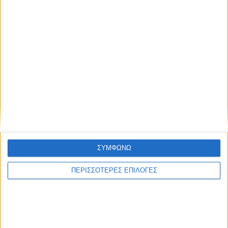
/
ΕΚΔΗΛΏΣΕΙΣ
ΠΟΛΙΤΙΣΜΌΣ
Ένα σεμινάριο στο
Αγρίνιο για τη
παραγωγή ταινίας
από την αρχή ως το
ΣΥΜΦΩΝΩ
τέλος
ΠΕΡΙΣΣΟΤΕΡΕΣ ΕΠΙΛΟΓΕΣ
Ένα νέο σεμινάριο ξεκινά στο Αγρίνιο με θέμα
«την παραγωγή μιας ταινίας από την αρχή μέχρι