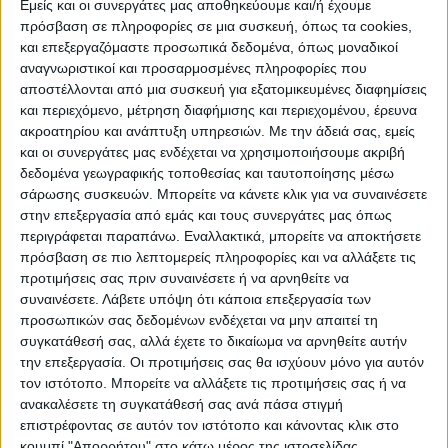
Εμείς και οι συνεργάτες μας αποθηκεύουμε και/ή έχουμε
πρόσβαση σε πληροφορίες σε μια συσκευή, όπως τα cookies,
και επεξεργαζόμαστε προσωπικά δεδομένα, όπως μοναδικοί
ΠΟΛΙΤΙΣΜΌΣ
αναγνωριστικοί και προσαρμοσμένες πληροφορίες που
αποστέλλονται από μια συσκευή για εξατομικευμένες διαφημίσεις
και περιεχόμενο, μέτρηση διαφήμισης και περιεχομένου, έρευνα
ακροατηρίου και ανάπτυξη υπηρεσιών.
Με την άδειά σας, εμείς
ΕΚΔΗΛΩΣΕΙΣ
ΜΟΥΣΙΚΗ
ΔΙΑΚΡΙΣΕΙΣ
και οι συνεργάτες μας ενδέχεται να χρησιμοποιήσουμε ακριβή
δεδομένα γεωγραφικής τοποθεσίας και ταυτοποίησης μέσω
σάρωσης συσκευών. Μπορείτε να κάνετε κλικ για να συναινέσετε
ΕΘΙΜΑ
ΒΙΒΛΙΟ
στην επεξεργασία από εμάς και τους συνεργάτες μας όπως
περιγράφεται παραπάνω. Εναλλακτικά, μπορείτε να αποκτήσετε
πρόσβαση σε πιο λεπτομερείς πληροφορίες και να αλλάξετε τις
προτιμήσεις σας πριν συναινέσετε ή να αρνηθείτε να
ΙΣΤΟΡΊΑ
ΑΠΌΨΕΙΣ
ΠΡΌΣΩΠΑ
ΣΥΝΕΝΤΕΎΞΕΙΣ
|
συναινέσετε.
Λάβετε υπόψη ότι κάποια επεξεργασία των
προσωπικών σας δεδομένων ενδέχεται να μην απαιτεί τη
συγκατάθεσή σας, αλλά έχετε το δικαίωμα να αρνηθείτε αυτήν
ΚΑΤΆΛΟΓΟΣ ΕΠΑΓΓΕΛΜΑΤΙΏΝ
την επεξεργασία. Οι προτιμήσεις σας θα ισχύουν μόνο για αυτόν
τον ιστότοπο. Μπορείτε να αλλάξετε τις προτιμήσεις σας ή να
ανακαλέσετε τη συγκατάθεσή σας ανά πάσα στιγμή
επιστρέφοντας σε αυτόν τον ιστότοπο και κάνοντας κλικ στο
κουμπί "Απορρήτου" στο κάτω μέρος της ιστοσελίδας.