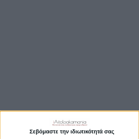
ΒΟΥΛΉ
ΔΉΜΟΙ
ΠΕΡΙΦΈΡΕΙΑ
TRAVEL GUIDE
ΑΞΙΟΘΕΑΤΑ
ΑΡΧΑΙΟΛΟΓΙΚΟΊ ΧΏΡΟΙ
ΚΆΣΤΡΑ
ΓΕΦΎΡΙΑ
ΠΑΡΑΛΊΕΣ
ΛΊΜΝΕΣ
ΓΑΣΤΡΟΝΟΜΙΑ
ΕΞΟΔΟΣ
ΔΡΑΣΤΗΡΙΟΤΗΤΕΣ
Σεβόμαστε την ιδιωτικότητά σας