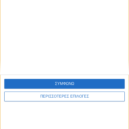
/
FEATURED
ΕΙΔΉΣΕΙΣ
Για γέλια: Έκλεισε
προσωρινά λόγω
ΣΥΜΦΩΝΩ
κακοκαιρίας η
ΠΕΡΙΣΣΟΤΕΡΕΣ ΕΠΙΛΟΓΕΣ
προσωρινή γέφυρα
στον Εύηνο