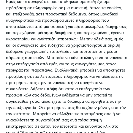
ΠΡΟΟΡΙΣΜΟΊ
ΟΙΚΟΤΟΥΡΙΣΜΟΣ
Εμείς και οι συνεργάτες μας αποθηκεύουμε και/ή έχουμε
πρόσβαση σε πληροφορίες σε μια συσκευή, όπως τα cookies,
και επεξεργαζόμαστε προσωπικά δεδομένα, όπως μοναδικοί
αναγνωριστικοί και προσαρμοσμένες πληροφορίες που
ΠΟΛΙΤΙΣΜΌΣ
αποστέλλονται από μια συσκευή για εξατομικευμένες διαφημίσεις
και περιεχόμενο, μέτρηση διαφήμισης και περιεχομένου, έρευνα
ακροατηρίου και ανάπτυξη υπηρεσιών.
Με την άδειά σας, εμείς
ΕΚΔΗΛΩΣΕΙΣ
ΜΟΥΣΙΚΗ
ΔΙΑΚΡΙΣΕΙΣ
και οι συνεργάτες μας ενδέχεται να χρησιμοποιήσουμε ακριβή
δεδομένα γεωγραφικής τοποθεσίας και ταυτοποίησης μέσω
σάρωσης συσκευών. Μπορείτε να κάνετε κλικ για να συναινέσετε
στην επεξεργασία από εμάς και τους συνεργάτες μας όπως
ΕΘΙΜΑ
ΒΙΒΛΙΟ
περιγράφεται παραπάνω. Εναλλακτικά, μπορείτε να αποκτήσετε
πρόσβαση σε πιο λεπτομερείς πληροφορίες και να αλλάξετε τις
προτιμήσεις σας πριν συναινέσετε ή να αρνηθείτε να
συναινέσετε.
Λάβετε υπόψη ότι κάποια επεξεργασία των
ΙΣΤΟΡΊΑ
ΑΠΌΨΕΙΣ
ΠΡΌΣΩΠΑ
ΣΥΝΕΝΤΕΎΞΕΙΣ
|
προσωπικών σας δεδομένων ενδέχεται να μην απαιτεί τη
συγκατάθεσή σας, αλλά έχετε το δικαίωμα να αρνηθείτε αυτήν
την επεξεργασία. Οι προτιμήσεις σας θα ισχύουν μόνο για αυτόν
ΚΑΤΆΛΟΓΟΣ ΕΠΑΓΓΕΛΜΑΤΙΏΝ
τον ιστότοπο. Μπορείτε να αλλάξετε τις προτιμήσεις σας ή να
ανακαλέσετε τη συγκατάθεσή σας ανά πάσα στιγμή
επιστρέφοντας σε αυτόν τον ιστότοπο και κάνοντας κλικ στο
κουμπί "Απορρήτου" στο κάτω μέρος της ιστοσελίδας.