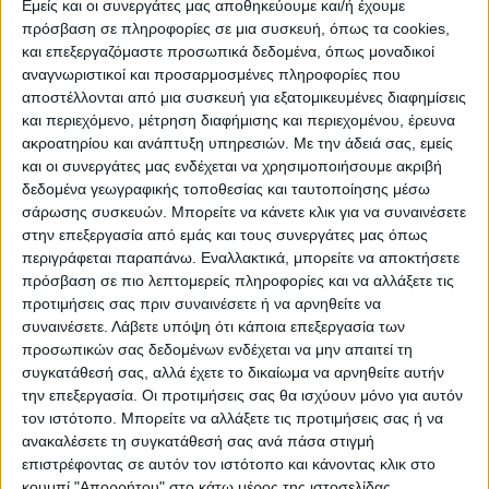
Εμείς και οι συνεργάτες μας αποθηκεύουμε και/ή έχουμε
πρόσβαση σε πληροφορίες σε μια συσκευή, όπως τα cookies,
και επεξεργαζόμαστε προσωπικά δεδομένα, όπως μοναδικοί
ΠΟΛΙΤΙΣΜΌΣ
αναγνωριστικοί και προσαρμοσμένες πληροφορίες που
αποστέλλονται από μια συσκευή για εξατομικευμένες διαφημίσεις
και περιεχόμενο, μέτρηση διαφήμισης και περιεχομένου, έρευνα
ακροατηρίου και ανάπτυξη υπηρεσιών.
Με την άδειά σας, εμείς
ΕΚΔΗΛΩΣΕΙΣ
ΜΟΥΣΙΚΗ
ΔΙΑΚΡΙΣΕΙΣ
και οι συνεργάτες μας ενδέχεται να χρησιμοποιήσουμε ακριβή
δεδομένα γεωγραφικής τοποθεσίας και ταυτοποίησης μέσω
σάρωσης συσκευών. Μπορείτε να κάνετε κλικ για να συναινέσετε
ΕΘΙΜΑ
ΒΙΒΛΙΟ
στην επεξεργασία από εμάς και τους συνεργάτες μας όπως
περιγράφεται παραπάνω. Εναλλακτικά, μπορείτε να αποκτήσετε
πρόσβαση σε πιο λεπτομερείς πληροφορίες και να αλλάξετε τις
προτιμήσεις σας πριν συναινέσετε ή να αρνηθείτε να
ΙΣΤΟΡΊΑ
ΑΠΌΨΕΙΣ
ΠΡΌΣΩΠΑ
ΣΥΝΕΝΤΕΎΞΕΙΣ
|
συναινέσετε.
Λάβετε υπόψη ότι κάποια επεξεργασία των
προσωπικών σας δεδομένων ενδέχεται να μην απαιτεί τη
συγκατάθεσή σας, αλλά έχετε το δικαίωμα να αρνηθείτε αυτήν
ΚΑΤΆΛΟΓΟΣ ΕΠΑΓΓΕΛΜΑΤΙΏΝ
την επεξεργασία. Οι προτιμήσεις σας θα ισχύουν μόνο για αυτόν
τον ιστότοπο. Μπορείτε να αλλάξετε τις προτιμήσεις σας ή να
ανακαλέσετε τη συγκατάθεσή σας ανά πάσα στιγμή
επιστρέφοντας σε αυτόν τον ιστότοπο και κάνοντας κλικ στο
κουμπί "Απορρήτου" στο κάτω μέρος της ιστοσελίδας.