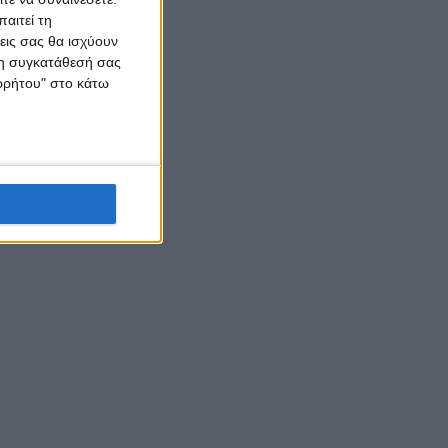
αιτεί τη
εις σας θα ισχύουν
 τη συγκατάθεσή σας
ορρήτου" στο κάτω
S:
ής
λίγες