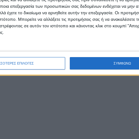
ποια επεξεργασία των προσωπικών σας δεδομένων ενδέχεται να μην απ
λά έχετε το δικαίωμα να αρνηθείτε αυτήν την επεξεργασία. Οι προτιμήσ
Τα ιαματικά λουτρά
ιστότοπο. Μπορείτε να αλλάξετε τις προτιμήσεις σας ή να ανακαλέσετε
στρέφοντας σε αυτόν τον ιστότοπο και κάνοντας κλικ στο κουμπί "Απ
ς.
Τρύφου εκπέμπουν SO
Εγκατάλειψη και
ΣΣΟΤΕΡΕΣ ΕΠΙΛΟΓΕΣ
ΣΥΜΦΩΝΩ
λεηλασία!
Δυστυχώς αυτές είναι οι σημερινές εικόνες ντροπ
στην περιοχή μας δεν έχουμε λόγια να πούμε πως
σκέφτονται την ανάπτυξη στην περιοχή μας. Πριν 
μέρες μάλιστα στο Δήμο ψήφισαν να