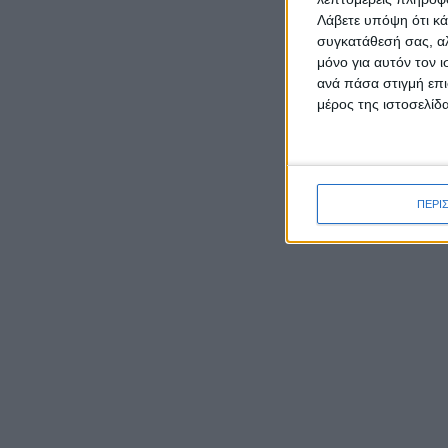
Λάβετε υπόψη ότι κά
συγκατάθεσή σας, αλ
μόνο για αυτόν τον 
ΡΟΉ ΕΙΔΉΣΕΩΝ
ανά πάσα στιγμή επι
μέρος της ιστοσελίδα
Καρυστιανού κατά ΜΜΕ:
Έφυγαν 1.000 από τη ΝΔ για
Σαμαρά και ασχολούνται με
ΠΕΡΙ
ένα μέλος μας από το
Μεσολόγγι
Ο Μητροπολίτης Δαμασκηνός
παρουσίασε τον νέο εφημέριο
π. Ιουστίνο Μουρτζιάπη στο
Πεντάλοφο Μεσολογγίου
Γιορτάζει ο Ιστορικός Ναός
της Μεταμορφώσεως του