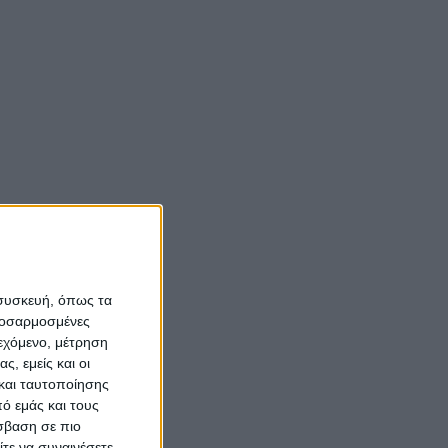
Νίκος Αλιάγας:
«Κληρονόμησα τον
νόστο και την αγάπη
για το Μεσολόγγι»
Σπήλαια
Αιτωλοακαρνανίας:
Ένας άγνωστος
ιστορικός και
αρχαιολογικός
 συσκευή, όπως τα
θησαυρός
προσαρμοσμένες
ιεχόμενο, μέτρηση
ς, εμείς και οι
και ταυτοποίησης
ό εμάς και τους
σβαση σε πιο
τε να συναινέσετε.