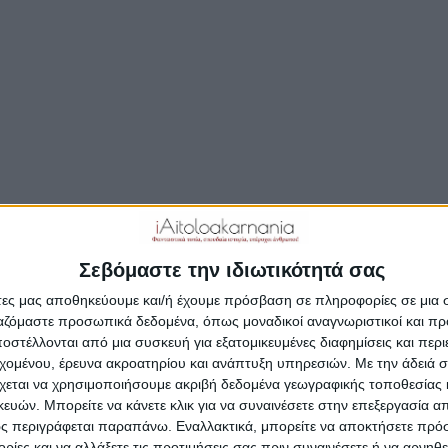
Κέντρου Διεπιστημονικής Έρευνας
ΣΥΝΕΧΊΣΤΕ ΤΗΝ ΑΝΆΓΝΩΣΗ…
Δημοσιεύτηκε:
6 Οκτωβρίου 2025
Συντάκτης:
Newsroo
Σεβόμαστε την ιδιωτικότητά σας
άτες μας αποθηκεύουμε και/ή έχουμε πρόσβαση σε πληροφορίες σε μια
ργαζόμαστε προσωπικά δεδομένα, όπως μοναδικοί αναγνωριστικοί και 
στέλλονται από μια συσκευή για εξατομικευμένες διαφημίσεις και περ
εχομένου, έρευνα ακροατηρίου και ανάπτυξη υπηρεσιών.
Με την άδειά σα
χεται να χρησιμοποιήσουμε ακριβή δεδομένα γεωγραφικής τοποθεσίας 
ών. Μπορείτε να κάνετε κλικ για να συναινέσετε στην επεξεργασία απ
ς περιγράφεται παραπάνω. Εναλλακτικά, μπορείτε να αποκτήσετε πρό
ίες και να αλλάξετε τις προτιμήσεις σας πριν συναινέσετε ή να αρνηθεί