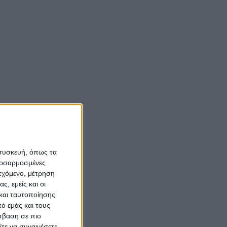
Νίκος Αλιάγας:
«Κληρονόμησα τον
νόστο και την αγάπη
για το Μεσολόγγι»
m
Σπήλαια
Αιτωλοακαρνανίας:
Ένας άγνωστος
ιστορικός και
αρχαιολογικός
 συσκευή, όπως τα
θησαυρός
προσαρμοσμένες
ιεχόμενο, μέτρηση
ς, εμείς και οι
και ταυτοποίησης
ό εμάς και τους
σβαση σε πιο
τε να συναινέσετε.