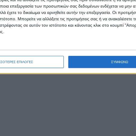
ποια επεξεργασία των προσωπικών σας δεδομένων ενδέχεται να μην απ
λά έχετε το δικαίωμα να αρνηθείτε αυτήν την επεξεργασία. Οι προτιμήσ
ιστότοπο. Μπορείτε να αλλάξετε τις προτιμήσεις σας ή να ανακαλέσετε
στρέφοντας σε αυτόν τον ιστότοπο και κάνοντας κλικ στο κουμπί "Απ
ς.
/
/
FEATURED
ΑΠΌΨΕΙΣ
ΚΟΙΝΩΝΊΑ
ΣΣΟΤΕΡΕΣ ΕΠΙΛΟΓΕΣ
ΣΥΜΦΩΝΩ
Τα ορεινά χωριά
δικαιούνται δίκαιη
αντιμετώπιση
Του Γιώργου Κωνσταντινίδη, Αντιπροέδρου του