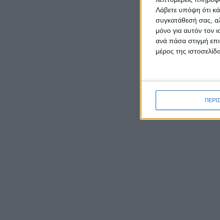
Λάβετε υπόψη ότι κά
συγκατάθεσή σας, αλ
μόνο για αυτόν τον 
ΡΟΉ ΕΙΔΉΣΕΩΝ
ανά πάσα στιγμή επι
μέρος της ιστοσελίδα
Καρυστιανού κατά ΜΜΕ:
Έφυγαν 1.000 από τη ΝΔ για
Σαμαρά και ασχολούνται με
ΠΕΡΙ
ένα μέλος μας από το
Μεσολόγγι
Ο Μητροπολίτης Δαμασκηνός
παρουσίασε τον νέο εφημέριο
π. Ιουστίνο Μουρτζιάπη στο
Πεντάλοφο Μεσολογγίου
Γιορτάζει ο Ιστορικός Ναός
της Μεταμορφώσεως του