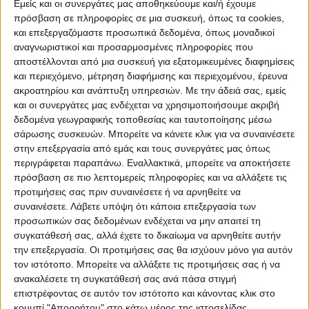
Εμείς και οι συνεργάτες μας αποθηκεύουμε και/ή έχουμε
πρόσβαση σε πληροφορίες σε μια συσκευή, όπως τα cookies,
ΠΟΛΙΤΙΣΜΌΣ
και επεξεργαζόμαστε προσωπικά δεδομένα, όπως μοναδικοί
αναγνωριστικοί και προσαρμοσμένες πληροφορίες που
αποστέλλονται από μια συσκευή για εξατομικευμένες διαφημίσεις
και περιεχόμενο, μέτρηση διαφήμισης και περιεχομένου, έρευνα
ΕΚΔΗΛΩΣΕΙΣ
ΜΟΥΣΙΚΗ
ΔΙΑΚΡΙΣΕΙΣ
ακροατηρίου και ανάπτυξη υπηρεσιών.
Με την άδειά σας, εμείς
και οι συνεργάτες μας ενδέχεται να χρησιμοποιήσουμε ακριβή
δεδομένα γεωγραφικής τοποθεσίας και ταυτοποίησης μέσω
ΕΘΙΜΑ
ΒΙΒΛΙΟ
σάρωσης συσκευών. Μπορείτε να κάνετε κλικ για να συναινέσετε
στην επεξεργασία από εμάς και τους συνεργάτες μας όπως
περιγράφεται παραπάνω. Εναλλακτικά, μπορείτε να αποκτήσετε
πρόσβαση σε πιο λεπτομερείς πληροφορίες και να αλλάξετε τις
ΙΣΤΟΡΊΑ
ΑΠΌΨΕΙΣ
ΠΡΌΣΩΠΑ
ΣΥΝΕΝΤΕΎΞΕΙΣ
|
προτιμήσεις σας πριν συναινέσετε ή να αρνηθείτε να
συναινέσετε.
Λάβετε υπόψη ότι κάποια επεξεργασία των
προσωπικών σας δεδομένων ενδέχεται να μην απαιτεί τη
ΚΑΤΆΛΟΓΟΣ ΕΠΑΓΓΕΛΜΑΤΙΏΝ
συγκατάθεσή σας, αλλά έχετε το δικαίωμα να αρνηθείτε αυτήν
την επεξεργασία. Οι προτιμήσεις σας θα ισχύουν μόνο για αυτόν
τον ιστότοπο. Μπορείτε να αλλάξετε τις προτιμήσεις σας ή να
ανακαλέσετε τη συγκατάθεσή σας ανά πάσα στιγμή
επιστρέφοντας σε αυτόν τον ιστότοπο και κάνοντας κλικ στο
κουμπί "Απορρήτου" στο κάτω μέρος της ιστοσελίδας.