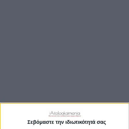
TRAVEL GUIDE
ΑΞΙΟΘΕΑΤΑ
ΑΡΧΑΙΟΛΟΓΙΚΟΊ ΧΏΡΟΙ
ΚΆΣΤΡΑ
ΓΕΦΎΡΙΑ
ΠΑΡΑΛΊΕΣ
ΛΊΜΝΕΣ
ΓΑΣΤΡΟΝΟΜΙΑ
ΕΞΟΔΟΣ
ΔΡΑΣΤΗΡΙΟΤΗΤΕΣ
ΠΡΟΟΡΙΣΜΟΊ
ΟΙΚΟΤΟΥΡΙΣΜΟΣ
Σεβόμαστε την ιδιωτικότητά σας