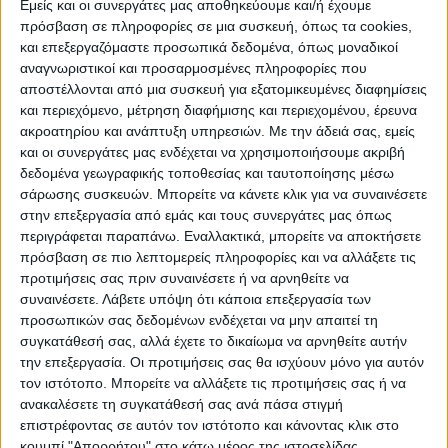
ΠΡΟΟΡΙΣΜΟΊ
ΟΙΚΟΤΟΥΡΙΣΜΟΣ
Εμείς και οι συνεργάτες μας αποθηκεύουμε και/ή έχουμε
πρόσβαση σε πληροφορίες σε μια συσκευή, όπως τα cookies,
και επεξεργαζόμαστε προσωπικά δεδομένα, όπως μοναδικοί
αναγνωριστικοί και προσαρμοσμένες πληροφορίες που
ΠΟΛΙΤΙΣΜΌΣ
αποστέλλονται από μια συσκευή για εξατομικευμένες διαφημίσεις
και περιεχόμενο, μέτρηση διαφήμισης και περιεχομένου, έρευνα
ακροατηρίου και ανάπτυξη υπηρεσιών.
Με την άδειά σας, εμείς
ΕΚΔΗΛΩΣΕΙΣ
ΜΟΥΣΙΚΗ
ΔΙΑΚΡΙΣΕΙΣ
και οι συνεργάτες μας ενδέχεται να χρησιμοποιήσουμε ακριβή
δεδομένα γεωγραφικής τοποθεσίας και ταυτοποίησης μέσω
σάρωσης συσκευών. Μπορείτε να κάνετε κλικ για να συναινέσετε
στην επεξεργασία από εμάς και τους συνεργάτες μας όπως
ΕΘΙΜΑ
ΒΙΒΛΙΟ
περιγράφεται παραπάνω. Εναλλακτικά, μπορείτε να αποκτήσετε
πρόσβαση σε πιο λεπτομερείς πληροφορίες και να αλλάξετε τις
προτιμήσεις σας πριν συναινέσετε ή να αρνηθείτε να
συναινέσετε.
Λάβετε υπόψη ότι κάποια επεξεργασία των
ΙΣΤΟΡΊΑ
ΑΠΌΨΕΙΣ
ΠΡΌΣΩΠΑ
ΣΥΝΕΝΤΕΎΞΕΙΣ
|
προσωπικών σας δεδομένων ενδέχεται να μην απαιτεί τη
συγκατάθεσή σας, αλλά έχετε το δικαίωμα να αρνηθείτε αυτήν
την επεξεργασία. Οι προτιμήσεις σας θα ισχύουν μόνο για αυτόν
ΚΑΤΆΛΟΓΟΣ ΕΠΑΓΓΕΛΜΑΤΙΏΝ
τον ιστότοπο. Μπορείτε να αλλάξετε τις προτιμήσεις σας ή να
ανακαλέσετε τη συγκατάθεσή σας ανά πάσα στιγμή
επιστρέφοντας σε αυτόν τον ιστότοπο και κάνοντας κλικ στο
κουμπί "Απορρήτου" στο κάτω μέρος της ιστοσελίδας.