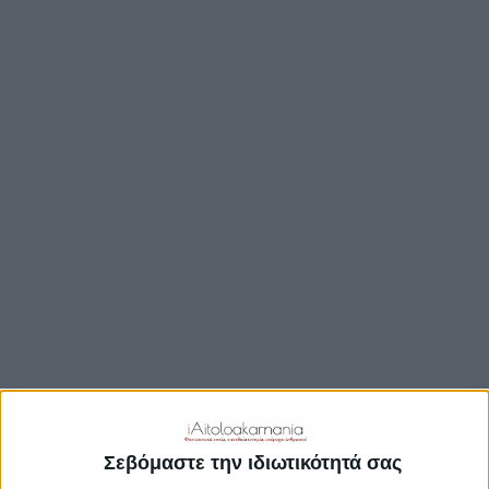
ΒΟΥΛΉ
ΔΉΜΟΙ
ΠΕΡΙΦΈΡΕΙΑ
TRAVEL GUIDE
ΑΞΙΟΘΕΑΤΑ
ΑΡΧΑΙΟΛΟΓΙΚΟΊ ΧΏΡΟΙ
ΚΆΣΤΡΑ
ΓΕΦΎΡΙΑ
ΠΑΡΑΛΊΕΣ
ΛΊΜΝΕΣ
ΓΑΣΤΡΟΝΟΜΙΑ
ΕΞΟΔΟΣ
ΔΡΑΣΤΗΡΙΟΤΗΤΕΣ
Σεβόμαστε την ιδιωτικότητά σας