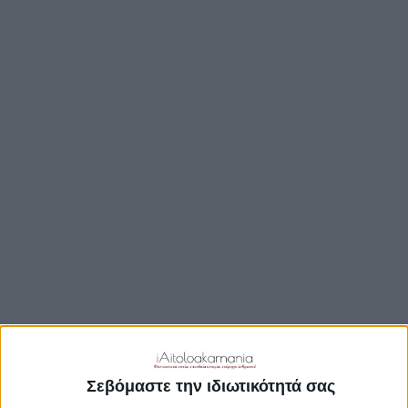
TRAVEL GUIDE
ΑΞΙΟΘΕΑΤΑ
ΑΡΧΑΙΟΛΟΓΙΚΟΊ ΧΏΡΟΙ
ΚΆΣΤΡΑ
ΓΕΦΎΡΙΑ
ΠΑΡΑΛΊΕΣ
ΛΊΜΝΕΣ
ΓΑΣΤΡΟΝΟΜΙΑ
ΕΞΟΔΟΣ
ΔΡΑΣΤΗΡΙΟΤΗΤΕΣ
ΠΡΟΟΡΙΣΜΟΊ
ΟΙΚΟΤΟΥΡΙΣΜΟΣ
Σεβόμαστε την ιδιωτικότητά σας