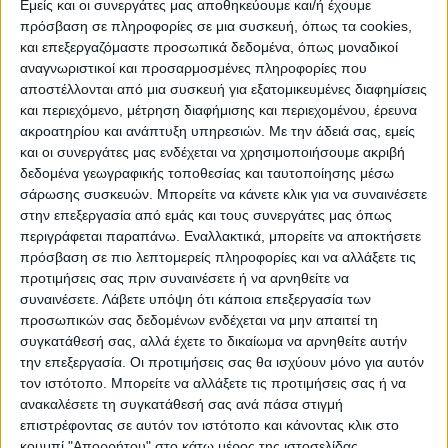
Εμείς και οι συνεργάτες μας αποθηκεύουμε και/ή έχουμε
πρόσβαση σε πληροφορίες σε μια συσκευή, όπως τα cookies,
ΠΟΛΙΤΙΣΜΌΣ
και επεξεργαζόμαστε προσωπικά δεδομένα, όπως μοναδικοί
αναγνωριστικοί και προσαρμοσμένες πληροφορίες που
αποστέλλονται από μια συσκευή για εξατομικευμένες διαφημίσεις
και περιεχόμενο, μέτρηση διαφήμισης και περιεχομένου, έρευνα
ΕΚΔΗΛΩΣΕΙΣ
ΜΟΥΣΙΚΗ
ΔΙΑΚΡΙΣΕΙΣ
ακροατηρίου και ανάπτυξη υπηρεσιών.
Με την άδειά σας, εμείς
και οι συνεργάτες μας ενδέχεται να χρησιμοποιήσουμε ακριβή
δεδομένα γεωγραφικής τοποθεσίας και ταυτοποίησης μέσω
ΕΘΙΜΑ
ΒΙΒΛΙΟ
σάρωσης συσκευών. Μπορείτε να κάνετε κλικ για να συναινέσετε
στην επεξεργασία από εμάς και τους συνεργάτες μας όπως
περιγράφεται παραπάνω. Εναλλακτικά, μπορείτε να αποκτήσετε
πρόσβαση σε πιο λεπτομερείς πληροφορίες και να αλλάξετε τις
ΙΣΤΟΡΊΑ
ΑΠΌΨΕΙΣ
ΠΡΌΣΩΠΑ
ΣΥΝΕΝΤΕΎΞΕΙΣ
|
προτιμήσεις σας πριν συναινέσετε ή να αρνηθείτε να
συναινέσετε.
Λάβετε υπόψη ότι κάποια επεξεργασία των
προσωπικών σας δεδομένων ενδέχεται να μην απαιτεί τη
ΚΑΤΆΛΟΓΟΣ ΕΠΑΓΓΕΛΜΑΤΙΏΝ
συγκατάθεσή σας, αλλά έχετε το δικαίωμα να αρνηθείτε αυτήν
την επεξεργασία. Οι προτιμήσεις σας θα ισχύουν μόνο για αυτόν
τον ιστότοπο. Μπορείτε να αλλάξετε τις προτιμήσεις σας ή να
ανακαλέσετε τη συγκατάθεσή σας ανά πάσα στιγμή
επιστρέφοντας σε αυτόν τον ιστότοπο και κάνοντας κλικ στο
κουμπί "Απορρήτου" στο κάτω μέρος της ιστοσελίδας.