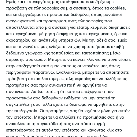
Εμείς και οι συνεργάτες μας αποθηκεύουμε και/ή έχουμε
πρόσβαση σε πληροφορίες σε μια συσκευή, όπως τα cookies,
και επεξεργαζόμαστε προσωπικά δεδομένα, όπως μοναδικοί
ΠΟΛΙΤΙΣΜΌΣ
αναγνωριστικοί και προσαρμοσμένες πληροφορίες που
αποστέλλονται από μια συσκευή για εξατομικευμένες διαφημίσεις
και περιεχόμενο, μέτρηση διαφήμισης και περιεχομένου, έρευνα
ακροατηρίου και ανάπτυξη υπηρεσιών.
Με την άδειά σας, εμείς
ΕΚΔΗΛΩΣΕΙΣ
ΜΟΥΣΙΚΗ
ΔΙΑΚΡΙΣΕΙΣ
και οι συνεργάτες μας ενδέχεται να χρησιμοποιήσουμε ακριβή
δεδομένα γεωγραφικής τοποθεσίας και ταυτοποίησης μέσω
σάρωσης συσκευών. Μπορείτε να κάνετε κλικ για να συναινέσετε
ΕΘΙΜΑ
ΒΙΒΛΙΟ
στην επεξεργασία από εμάς και τους συνεργάτες μας όπως
περιγράφεται παραπάνω. Εναλλακτικά, μπορείτε να αποκτήσετε
πρόσβαση σε πιο λεπτομερείς πληροφορίες και να αλλάξετε τις
προτιμήσεις σας πριν συναινέσετε ή να αρνηθείτε να
ΙΣΤΟΡΊΑ
ΑΠΌΨΕΙΣ
ΠΡΌΣΩΠΑ
ΣΥΝΕΝΤΕΎΞΕΙΣ
|
συναινέσετε.
Λάβετε υπόψη ότι κάποια επεξεργασία των
προσωπικών σας δεδομένων ενδέχεται να μην απαιτεί τη
συγκατάθεσή σας, αλλά έχετε το δικαίωμα να αρνηθείτε αυτήν
ΚΑΤΆΛΟΓΟΣ ΕΠΑΓΓΕΛΜΑΤΙΏΝ
την επεξεργασία. Οι προτιμήσεις σας θα ισχύουν μόνο για αυτόν
τον ιστότοπο. Μπορείτε να αλλάξετε τις προτιμήσεις σας ή να
ανακαλέσετε τη συγκατάθεσή σας ανά πάσα στιγμή
επιστρέφοντας σε αυτόν τον ιστότοπο και κάνοντας κλικ στο
κουμπί "Απορρήτου" στο κάτω μέρος της ιστοσελίδας.