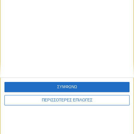
Μοιραστείτε το άρθρο...
Ετικέτες:
Δήμος Ξηρομέρου
#
Επιμελητήριο
Αιτωλοακαρνανίας
#
ιστιοπλοΐα
#
Περιφέρεια Δυτικής
Ελλάδας
ΣΥΜΦΩΝΩ
ΠΕΡΙΣΣΟΤΕΡΕΣ ΕΠΙΛΟΓΕΣ
Newsroom