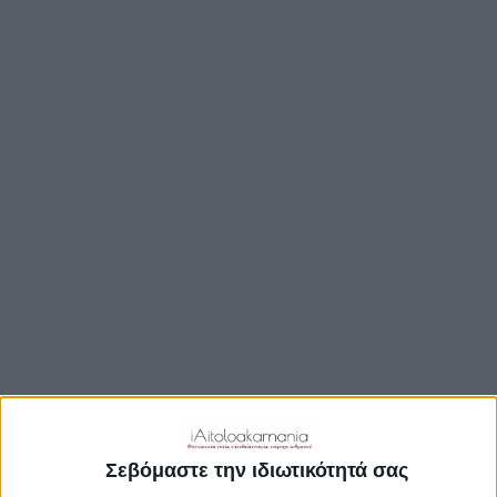
ΒΟΥΛΉ
ΔΉΜΟΙ
ΠΕΡΙΦΈΡΕΙΑ
TRAVEL GUIDE
ΑΞΙΟΘΕΑΤΑ
ΑΡΧΑΙΟΛΟΓΙΚΟΊ ΧΏΡΟΙ
ΚΆΣΤΡΑ
ΓΕΦΎΡΙΑ
ΠΑΡΑΛΊΕΣ
ΛΊΜΝΕΣ
ΓΑΣΤΡΟΝΟΜΙΑ
ΕΞΟΔΟΣ
ΔΡΑΣΤΗΡΙΟΤΗΤΕΣ
Σεβόμαστε την ιδιωτικότητά σας