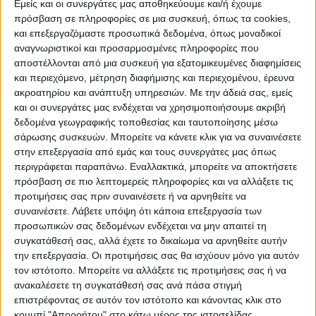
Εμείς και οι συνεργάτες μας αποθηκεύουμε και/ή έχουμε
ΠΡΟΟΡΙΣΜΟΊ
ΟΙΚΟΤΟΥΡΙΣΜΟΣ
πρόσβαση σε πληροφορίες σε μια συσκευή, όπως τα cookies,
και επεξεργαζόμαστε προσωπικά δεδομένα, όπως μοναδικοί
αναγνωριστικοί και προσαρμοσμένες πληροφορίες που
αποστέλλονται από μια συσκευή για εξατομικευμένες διαφημίσεις
ΠΟΛΙΤΙΣΜΌΣ
και περιεχόμενο, μέτρηση διαφήμισης και περιεχομένου, έρευνα
ακροατηρίου και ανάπτυξη υπηρεσιών.
Με την άδειά σας, εμείς
και οι συνεργάτες μας ενδέχεται να χρησιμοποιήσουμε ακριβή
ΕΚΔΗΛΩΣΕΙΣ
ΜΟΥΣΙΚΗ
ΔΙΑΚΡΙΣΕΙΣ
δεδομένα γεωγραφικής τοποθεσίας και ταυτοποίησης μέσω
σάρωσης συσκευών. Μπορείτε να κάνετε κλικ για να συναινέσετε
στην επεξεργασία από εμάς και τους συνεργάτες μας όπως
περιγράφεται παραπάνω. Εναλλακτικά, μπορείτε να αποκτήσετε
ΕΘΙΜΑ
ΒΙΒΛΙΟ
πρόσβαση σε πιο λεπτομερείς πληροφορίες και να αλλάξετε τις
προτιμήσεις σας πριν συναινέσετε ή να αρνηθείτε να
συναινέσετε.
Λάβετε υπόψη ότι κάποια επεξεργασία των
προσωπικών σας δεδομένων ενδέχεται να μην απαιτεί τη
ΙΣΤΟΡΊΑ
ΑΠΌΨΕΙΣ
ΠΡΌΣΩΠΑ
ΣΥΝΕΝΤΕΎΞΕΙΣ
|
συγκατάθεσή σας, αλλά έχετε το δικαίωμα να αρνηθείτε αυτήν
την επεξεργασία. Οι προτιμήσεις σας θα ισχύουν μόνο για αυτόν
τον ιστότοπο. Μπορείτε να αλλάξετε τις προτιμήσεις σας ή να
ΚΑΤΆΛΟΓΟΣ ΕΠΑΓΓΕΛΜΑΤΙΏΝ
ανακαλέσετε τη συγκατάθεσή σας ανά πάσα στιγμή
επιστρέφοντας σε αυτόν τον ιστότοπο και κάνοντας κλικ στο
κουμπί "Απορρήτου" στο κάτω μέρος της ιστοσελίδας.