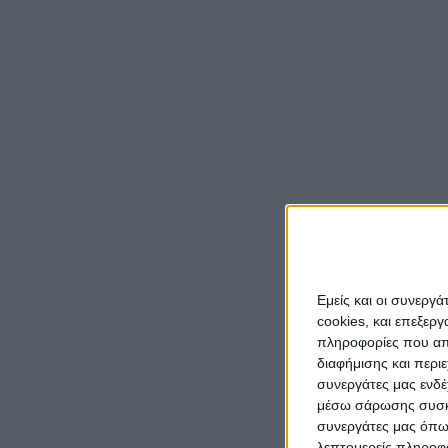
Μετά τ
πρεμιέ
Λαχείο
Παπασ
Όλα τα
υποστη
Το κασ
Εμείς και οι συνεργ
και αξ
cookies, και επεξε
Κυριαζ
πληροφορίες που απο
Σεραφε
διαφήμισης και περι
τραγού
συνεργάτες μας ενδέ
Κωνστα
μέσω σάρωσης συσκευ
συνεργάτες μας όπω
του δρ
λεπτομερείς πληροφορ