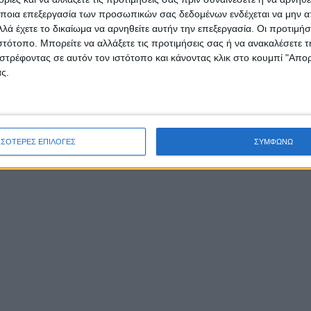
ποια επεξεργασία των προσωπικών σας δεδομένων ενδέχεται να μην απ
λά έχετε το δικαίωμα να αρνηθείτε αυτήν την επεξεργασία. Οι προτιμήσ
ιστότοπο. Μπορείτε να αλλάξετε τις προτιμήσεις σας ή να ανακαλέσετε
στρέφοντας σε αυτόν τον ιστότοπο και κάνοντας κλικ στο κουμπί "Απ
ς.
ΣΣΟΤΕΡΕΣ ΕΠΙΛΟΓΕΣ
ΣΥΜΦΩΝΩ
τικά και οι φωτισμοί είναι του Βασίλη Καπελλάκη, τα σκ
 από ομάδα του ΑΝ.ΘΕ.Α., ενώ τα κείμενα και η σκηνοθεσί
ζάρου Τσόλκα.
ιτήριο είναι ιδιαίτερα προσιτό (
5 ευρώ
) και καλούμε τον 