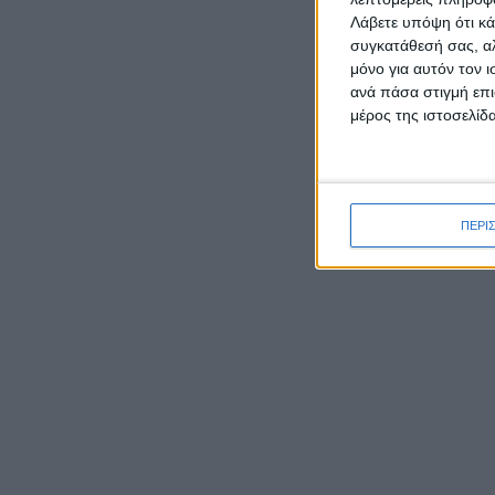
Λάβετε υπόψη ότι κά
συγκατάθεσή σας, αλ
μόνο για αυτόν τον 
ανά πάσα στιγμή επι
μέρος της ιστοσελίδα
ΡΟΉ ΕΙΔΉΣΕΩΝ
ΠΕΡΙ
Γιορτάζει ο Ιστορικός Ναός
της Μεταμορφώσεως του
Σωτήρα στην Κατοχή
Μεσολογγίου
Τα ηχη
Έκθεση φωτογραφιών του
έγιναν
Νίκου Αλιάγα στο Μουσείο
του Λα
Άλατος
Το εισ
Tο Αγγελόκαστρο τρέχει: