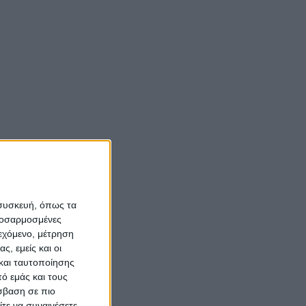
και άλλαξε η ζωή τους
(vid)
Κάναμε
Νίκος Αλιάγας:
«Κληρονόμησα τον
νόστο και την αγάπη
για το Μεσολόγγι»
, που
.
Σπήλαια
ρεμιέρα
Αιτωλοακαρνανίας:
 συσκευή, όπως τα
Ένας άγνωστος
προσαρμοσμένες
ιστορικός και
ιεχόμενο, μέτρηση
ο
ς, εμείς και οι
αρχαιολογικός
 ο
και ταυτοποίησης
θησαυρός
υσικοί
ό εμάς και τους
σβαση σε πιο
τε να συναινέσετε.