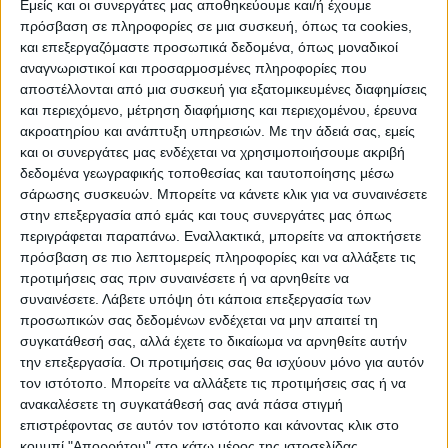
Εμείς και οι συνεργάτες μας αποθηκεύουμε και/ή έχουμε
πρόσβαση σε πληροφορίες σε μια συσκευή, όπως τα cookies,
και επεξεργαζόμαστε προσωπικά δεδομένα, όπως μοναδικοί
ΠΟΛΙΤΙΣΜΌΣ
αναγνωριστικοί και προσαρμοσμένες πληροφορίες που
αποστέλλονται από μια συσκευή για εξατομικευμένες διαφημίσεις
και περιεχόμενο, μέτρηση διαφήμισης και περιεχομένου, έρευνα
ακροατηρίου και ανάπτυξη υπηρεσιών.
Με την άδειά σας, εμείς
ΕΚΔΗΛΩΣΕΙΣ
ΜΟΥΣΙΚΗ
ΔΙΑΚΡΙΣΕΙΣ
και οι συνεργάτες μας ενδέχεται να χρησιμοποιήσουμε ακριβή
δεδομένα γεωγραφικής τοποθεσίας και ταυτοποίησης μέσω
σάρωσης συσκευών. Μπορείτε να κάνετε κλικ για να συναινέσετε
ΕΘΙΜΑ
ΒΙΒΛΙΟ
στην επεξεργασία από εμάς και τους συνεργάτες μας όπως
περιγράφεται παραπάνω. Εναλλακτικά, μπορείτε να αποκτήσετε
πρόσβαση σε πιο λεπτομερείς πληροφορίες και να αλλάξετε τις
προτιμήσεις σας πριν συναινέσετε ή να αρνηθείτε να
ΙΣΤΟΡΊΑ
ΑΠΌΨΕΙΣ
ΠΡΌΣΩΠΑ
ΣΥΝΕΝΤΕΎΞΕΙΣ
|
συναινέσετε.
Λάβετε υπόψη ότι κάποια επεξεργασία των
προσωπικών σας δεδομένων ενδέχεται να μην απαιτεί τη
συγκατάθεσή σας, αλλά έχετε το δικαίωμα να αρνηθείτε αυτήν
ΚΑΤΆΛΟΓΟΣ ΕΠΑΓΓΕΛΜΑΤΙΏΝ
την επεξεργασία. Οι προτιμήσεις σας θα ισχύουν μόνο για αυτόν
τον ιστότοπο. Μπορείτε να αλλάξετε τις προτιμήσεις σας ή να
ανακαλέσετε τη συγκατάθεσή σας ανά πάσα στιγμή
επιστρέφοντας σε αυτόν τον ιστότοπο και κάνοντας κλικ στο
κουμπί "Απορρήτου" στο κάτω μέρος της ιστοσελίδας.