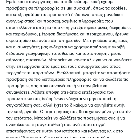
Εμείς και οι συνεργάτες μας αποθηκεύουμε και/ή έχουμε
πρόσβαση σε πληροφορίες σε μια συσκευή, όπως τα cookies,
ΠΟΛΙΤΙΣΜΌΣ
και επεξεργαζόμαστε προσωπικά δεδομένα, όπως μοναδικοί
αναγνωριστικοί και προσαρμοσμένες πληροφορίες που
αποστέλλονται από μια συσκευή για εξατομικευμένες διαφημίσεις
και περιεχόμενο, μέτρηση διαφήμισης και περιεχομένου, έρευνα
ΕΚΔΗΛΩΣΕΙΣ
ΜΟΥΣΙΚΗ
ΔΙΑΚΡΙΣΕΙΣ
ακροατηρίου και ανάπτυξη υπηρεσιών.
Με την άδειά σας, εμείς
και οι συνεργάτες μας ενδέχεται να χρησιμοποιήσουμε ακριβή
δεδομένα γεωγραφικής τοποθεσίας και ταυτοποίησης μέσω
ΕΘΙΜΑ
ΒΙΒΛΙΟ
σάρωσης συσκευών. Μπορείτε να κάνετε κλικ για να συναινέσετε
στην επεξεργασία από εμάς και τους συνεργάτες μας όπως
περιγράφεται παραπάνω. Εναλλακτικά, μπορείτε να αποκτήσετε
πρόσβαση σε πιο λεπτομερείς πληροφορίες και να αλλάξετε τις
ΙΣΤΟΡΊΑ
ΑΠΌΨΕΙΣ
ΠΡΌΣΩΠΑ
ΣΥΝΕΝΤΕΎΞΕΙΣ
|
προτιμήσεις σας πριν συναινέσετε ή να αρνηθείτε να
συναινέσετε.
Λάβετε υπόψη ότι κάποια επεξεργασία των
προσωπικών σας δεδομένων ενδέχεται να μην απαιτεί τη
ΚΑΤΆΛΟΓΟΣ ΕΠΑΓΓΕΛΜΑΤΙΏΝ
συγκατάθεσή σας, αλλά έχετε το δικαίωμα να αρνηθείτε αυτήν
την επεξεργασία. Οι προτιμήσεις σας θα ισχύουν μόνο για αυτόν
τον ιστότοπο. Μπορείτε να αλλάξετε τις προτιμήσεις σας ή να
ανακαλέσετε τη συγκατάθεσή σας ανά πάσα στιγμή
επιστρέφοντας σε αυτόν τον ιστότοπο και κάνοντας κλικ στο
κουμπί "Απορρήτου" στο κάτω μέρος της ιστοσελίδας.