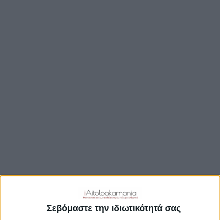
TRAVEL GUIDE
ΑΞΙΟΘΕΑΤΑ
ΑΡΧΑΙΟΛΟΓΙΚΟΊ ΧΏΡΟΙ
ΚΆΣΤΡΑ
ΓΕΦΎΡΙΑ
ΠΑΡΑΛΊΕΣ
ΛΊΜΝΕΣ
ΓΑΣΤΡΟΝΟΜΙΑ
ΕΞΟΔΟΣ
ΔΡΑΣΤΗΡΙΟΤΗΤΕΣ
ΠΡΟΟΡΙΣΜΟΊ
ΟΙΚΟΤΟΥΡΙΣΜΟΣ
Σεβόμαστε την ιδιωτικότητά σας