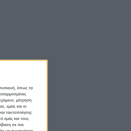
της
Αιτωλοακαρνανίας
τοπικής
και άλλαξε η ζωή τους
αξης,
(vid)
και η
υ 2023,
 Μέλλον»
Νίκος Αλιάγας:
«Κληρονόμησα τον
νόστο και την αγάπη
α το
για το Μεσολόγγι»
ανοιχτή
 συσκευή, όπως τα
προσαρμοσμένες
ς
Σπήλαια
ιεχόμενο, μέτρηση
ιοίκηση,
Αιτωλοακαρνανίας:
ς, εμείς και οι
ς μας.
Ένας άγνωστος
και ταυτοποίησης
ιστορικός και
ό εμάς και τους
αρχαιολογικός
σβαση σε πιο
τε να συναινέσετε.