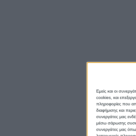
Τα προ
αυτοδι
καθώς 
ανανέ
απασχό
στην 
Ακολου
Μέλλο
Την Κυ
Εμείς και οι συνεργ
cookies, και επεξε
εκδήλω
πληροφορίες που απο
δημότε
διαφήμισης και περι
όσο κα
συνεργάτες μας ενδέ
μέσω σάρωσης συσκευ
συνεργάτες μας όπω
λεπτομερείς πληροφορ