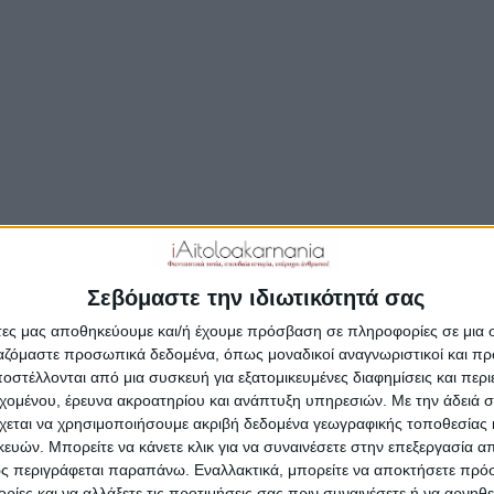
βλήματα του Δήμου Ι.Π. Μεσολογγίου και ευρύτερα της 
οίκησης, ο απολογισμός της τριετούς δράσης της παράτ
οι νέες συνεργασίες, η πιθανότατη αλλαγή επικεφαλής 
ωση του συνδυασμού ενόψει των δημοτικών εκλογών το
λησαν τα μέλη και τους φίλους της «Συμμαχίας για το
ανοικτή συγκέντρωση.
θεί η ανακοίνωση που εξέδωσε η παράταξη «Συμμαχία γι
ν»:
Σεβόμαστε την ιδιωτικότητά σας
ριακή 26/6/2022 πραγματοποιήθηκε με μεγάλη επιτυχία 
άτες μας αποθηκεύουμε και/ή έχουμε πρόσβαση σε πληροφορίες σε μια
ργαζόμαστε προσωπικά δεδομένα, όπως μοναδικοί αναγνωριστικοί και 
ση της παράταξής μας κατά την οποία ενημερώσαμε του
στέλλονται από μια συσκευή για εξατομικευμένες διαφημίσεις και περ
ς μας, τόσο για τα προβλήματα που ταλανίζουν την αυτοδ
εχομένου, έρευνα ακροατηρίου και ανάπτυξη υπηρεσιών.
Με την άδειά σα
ι για τα ειδικότερα προβλήματα που αντιμετωπίζει ο δήμο
χεται να χρησιμοποιήσουμε ακριβή δεδομένα γεωγραφικής τοποθεσίας 
ών. Μπορείτε να κάνετε κλικ για να συναινέσετε στην επεξεργασία απ
ς περιγράφεται παραπάνω. Εναλλακτικά, μπορείτε να αποκτήσετε πρό
ίες και να αλλάξετε τις προτιμήσεις σας πριν συναινέσετε ή να αρνηθεί