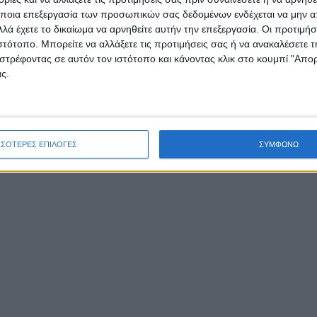
ποια επεξεργασία των προσωπικών σας δεδομένων ενδέχεται να μην απ
λά έχετε το δικαίωμα να αρνηθείτε αυτήν την επεξεργασία. Οι προτιμήσ
ιστότοπο. Μπορείτε να αλλάξετε τις προτιμήσεις σας ή να ανακαλέσετε
στρέφοντας σε αυτόν τον ιστότοπο και κάνοντας κλικ στο κουμπί "Απ
ς.
ΣΣΟΤΕΡΕΣ ΕΠΙΛΟΓΕΣ
ΣΥΜΦΩΝΩ
ριμένα :
λύσαμε τον καταστροφικό για την αυτοδιοίκηση νόμο
ικάκου, τις επιπτώσεις του στον δήμο μας και την τελι
ψή ως αντισυνταγματικού από το Δ΄ τμήμα του ΣτΕ.
νε απολογισμός δράσης της παράταξής μας. Αναφερθήκαμ
 και κρίσιμα προβλήματα που αντιμετωπίζει ό δήμος μας,
 και τις προτάσεις μας για την αντιμετώπισή τους, σε
ράθεση με την γενικότερη απραξία της δημοτικής μας αρ