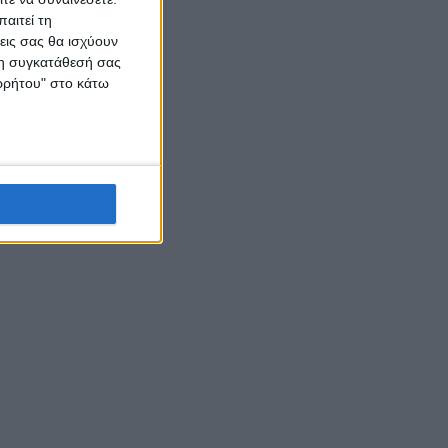
θησαυρός
αιτεί τη
εις σας θα ισχύουν
 τη συγκατάθεσή σας
ορρήτου" στο κάτω
κή
ε στα
 στις
χής.