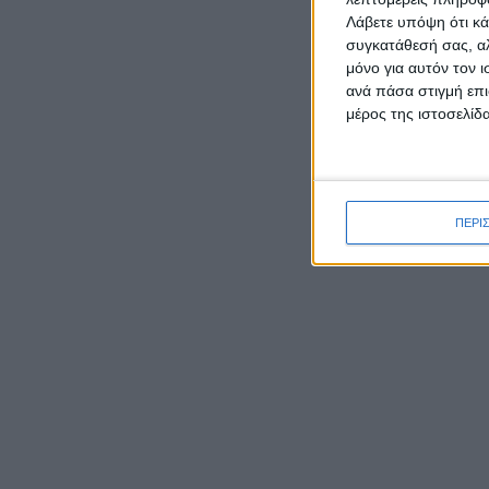
Λάβετε υπόψη ότι κά
συγκατάθεσή σας, αλ
μόνο για αυτόν τον 
ανά πάσα στιγμή επι
μέρος της ιστοσελίδα
ΠΕΡΙ
ΡΟΉ ΕΙΔΉΣΕΩΝ
Συγκεκ
Γιορτάζει ο Ιστορικός Ναός
1. Ανα
της Μεταμορφώσεως του
Θεοδωρ
Σωτήρα στην Κατοχή
απόρρι
Μεσολογγίου
2. Έγι
μεγάλα
Έκθεση φωτογραφιών του
θέσεις
Νίκου Αλιάγα στο Μουσείο
αντιπα
Άλατος