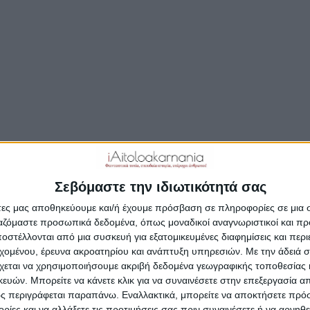
Μοιραστείτε το άρθρο...
ριοχή πλούσια σε υδάτινους πόρους αδυνατεί να υδροδ
τητες του Δήμου λόγω των υπέρογκων οφειλών της ΔΕ
ον πάροχο ηλεκτρικής ενέργειας που αποφάσισε την δι
λεκτροδότησης των κεντρικών αντλιοστασίων.
 αναβρασμό σε περίπου 15.000 πολίτες
έχει προκαλέσει 
ή διακοπή του νερού λόγω αδυναμίας της προβληματική
Σεβόμαστε την ιδιωτικότητά σας
είτε να εισπράξει τις οφειλές των καταναλωτών, είτε ν
άτες μας αποθηκεύουμε και/ή έχουμε πρόσβαση σε πληροφορίες σε μια
ριστεί τα οικονομικά της. Αποδέκτης των έντονων
ργαζόμαστε προσωπικά δεδομένα, όπως μοναδικοί αναγνωριστικοί και 
ιμασιών γίνεται ο Πρόεδρος της ΔΕΥΑΜ και Δήμαρχος 
στέλλονται από μια συσκευή για εξατομικευμένες διαφημίσεις και περ
εχομένου, έρευνα ακροατηρίου και ανάπτυξη υπηρεσιών.
Με την άδειά σα
χεται να χρησιμοποιήσουμε ακριβή δεδομένα γεωγραφικής τοποθεσίας 
ών. Μπορείτε να κάνετε κλικ για να συναινέσετε στην επεξεργασία απ
α με πληροφορίες σύντομα θα δοθεί μια προσωρινή λύση
ς περιγράφεται παραπάνω. Εναλλακτικά, μπορείτε να αποκτήσετε πρό
 πληρωμή οφειλών προς τον πάροχο ηλεκτρικής ενέργει
ίες και να αλλάξετε τις προτιμήσεις σας πριν συναινέσετε ή να αρνηθεί