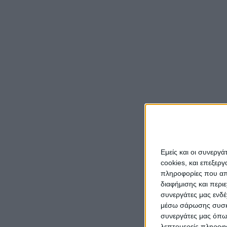
Μια πε
κοινό
προς τ
της η
Μεγάλο
ξαφνικ
ΔΕΥΑΜ 
Εμείς και οι συνεργ
διαχει
cookies, και επεξε
αποδοκ
πληροφορίες που απο
διαφήμισης και περι
Λύρος.
συνεργάτες μας ενδέ
μέσω σάρωσης συσκευ
Σύμφων
συνεργάτες μας όπω
έναντι
λεπτομερείς πληροφορ