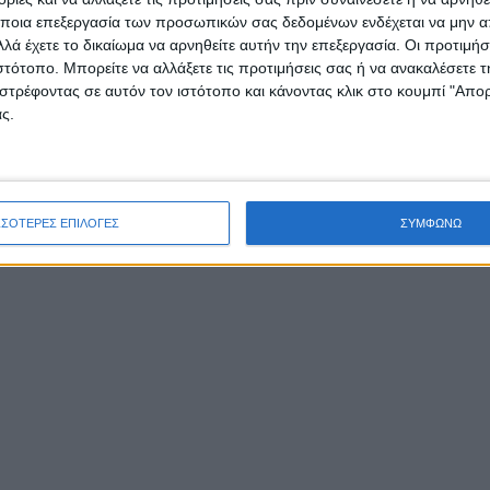
μένου να μη μείνουν τα νοικοκυριά για δυο 24ωρα χωρίς
ποια επεξεργασία των προσωπικών σας δεδομένων ενδέχεται να μην απ
λά έχετε το δικαίωμα να αρνηθείτε αυτήν την επεξεργασία. Οι προτιμήσ
ιστότοπο. Μπορείτε να αλλάξετε τις προτιμήσεις σας ή να ανακαλέσετε
στρέφοντας σε αυτόν τον ιστότοπο και κάνοντας κλικ στο κουμπί "Απ
ς.
ΣΣΟΤΕΡΕΣ ΕΠΙΛΟΓΕΣ
ΣΥΜΦΩΝΩ
κοίνωση της ΔΕΥΑΜ
 Δευτέρα 7-2-2022, από το μεσημέρι, η VOLTERA πάροχος
ικής ενέργειας της ΔΕΥΑΜ, διέκοψε την ηλεκτροδότησ