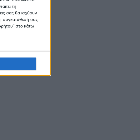
 νερό!
αιτεί τη
εις σας θα ισχύουν
 τη συγκατάθεσή σας
ορρήτου" στο κάτω
η των