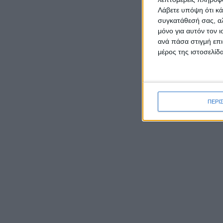
προκει
Λάβετε υπόψη ότι κά
συγκατάθεσή σας, αλ
μόνο για αυτόν τον 
ανά πάσα στιγμή επι
μέρος της ιστοσελίδα
ΡΟΉ ΕΙΔΉΣΕΩΝ
ΠΕΡΙ
Δεύτερη θέση σε ημιορεινό
αγώνα στην Αρκαδία για τον
Παναγιώτη Κατσάρη από το
Αιτωλικό
Καρυστιανού κατά ΜΜΕ:
Η ανα
Έφυγαν 1.000 από τη ΝΔ για
Σαμαρά και ασχολούνται με
Σήμερα
ένα μέλος μας από το
ηλεκτρ