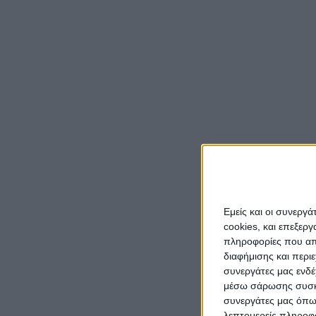
Περιέ
κατα
Σε χωμ
έχει μ
Εθνικο
προστα
περιβά
Στην π
Εμείς και οι συνεργ
εμπλεκ
cookies, και επεξε
αυτοδι
πληροφορίες που απο
ευθυνώ
διαφήμισης και περι
συνεργάτες μας ενδέ
στην κ
μέσω σάρωσης συσκευ
συνεργάτες μας όπω
λεπτομερείς πληροφορ