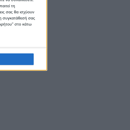
αιτεί τη
εις σας θα ισχύουν
 τη συγκατάθεσή σας
ορρήτου" στο κάτω
ο
μούς της
όσιας
ν και
ήθηκε.