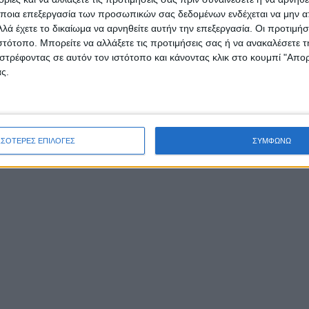
ποια επεξεργασία των προσωπικών σας δεδομένων ενδέχεται να μην απ
λά έχετε το δικαίωμα να αρνηθείτε αυτήν την επεξεργασία. Οι προτιμήσ
ιστότοπο. Μπορείτε να αλλάξετε τις προτιμήσεις σας ή να ανακαλέσετε
στρέφοντας σε αυτόν τον ιστότοπο και κάνοντας κλικ στο κουμπί "Απ
ς.
ΣΣΟΤΕΡΕΣ ΕΠΙΛΟΓΕΣ
ΣΥΜΦΩΝΩ
ικό σύστημα της διαπλοκής φαίνεται ότι αποδείχτηκε στ
όν πιο ισχυρό ακόμη και από τους ελεγκτικούς μηχανισ
ίας. Εκθεση του Σώματος Επιθεωρητών – Ελεγκτών Δημ
σης το 2009 αποκάλυπτε ότι εκατοντάδες πολίτες έχτισα
ούσαν αυθαίρετες παραθεριστικές κατοικίες στην
τευόμενη περιοχή, παρ’ όλα αυτά όμως κανείς δεν ασχολ