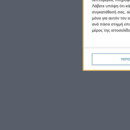
Λάβετε υπόψη ότι κά
συγκατάθεσή σας, αλ
μόνο για αυτόν τον 
ανά πάσα στιγμή επι
μέρος της ιστοσελίδα
ΡΟΉ ΕΙΔΉΣΕΩΝ
ΠΕΡΙ
Γιορτάζει ο Ιστορικός Ναός
της Μεταμορφώσεως του
Σωτήρα στην Κατοχή
Το τοπ
Μεσολογγίου
παρελθ
πολιτε
Έκθεση φωτογραφιών του
Διοίκη
Νίκου Αλιάγα στο Μουσείο
διατηρ
Άλατος
προστα
Tο Αγγελόκαστρο τρέχει: