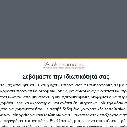
ργως άπραγη η πολιτεία απέναντι στις
γγελίες για την καταπάτηση του Λούρου.
ατερή και τσιφλίκι καταπατητών και ιδιοκτητών αυθαι
ετατραπεί τα τελευταία χρόνια η πανέμορφη περιοχή Λού
ύ Πάρκου της Λιμνοθάλασσας Μεσολογγίου. Αν και
τεύεται από σειρά αυστηρότατων νόμων περί προστασίας
λλοντος, αυτό φαίνεται να ισχύει μόνο στα χαρτιά!
Σεβόμαστε την ιδιωτικότητά σας
ραγματικότητα, με τη μέθοδο της αποποίησης οι διάφορε
άτες μας αποθηκεύουμε και/ή έχουμε πρόσβαση σε πληροφορίες σε μια
όμενες υπηρεσίες, όπως η κτηματική, το λιμεναρχείο, η
ργαζόμαστε προσωπικά δεδομένα, όπως μοναδικοί αναγνωριστικοί και 
οίκηση, η ΕΛΑΣ, ρίχνουν η μία στην άλλη το μπαλάκι των
στέλλονται από μια συσκευή για εξατομικευμένες διαφημίσεις και περ
ν και ουσιαστικά με τη στάση τους συνδράμουν διαχρον
εχομένου, έρευνα ακροατηρίου και ανάπτυξη υπηρεσιών.
Με την άδειά σα
χεται να χρησιμοποιήσουμε ακριβή δεδομένα γεωγραφικής τοποθεσίας 
αταστροφή της προστατευόμενης περιοχής.
ών. Μπορείτε να κάνετε κλικ για να συναινέσετε στην επεξεργασία απ
ς περιγράφεται παραπάνω. Εναλλακτικά, μπορείτε να αποκτήσετε πρό
ίες και να αλλάξετε τις προτιμήσεις σας πριν συναινέσετε ή να αρνηθεί