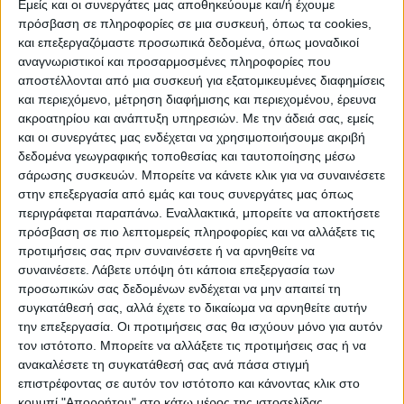
ΠΡΟΟΡΙΣΜΟΊ
ΟΙΚΟΤΟΥΡΙΣΜΟΣ
Εμείς και οι συνεργάτες μας αποθηκεύουμε και/ή έχουμε
πρόσβαση σε πληροφορίες σε μια συσκευή, όπως τα cookies,
και επεξεργαζόμαστε προσωπικά δεδομένα, όπως μοναδικοί
αναγνωριστικοί και προσαρμοσμένες πληροφορίες που
ΠΟΛΙΤΙΣΜΌΣ
αποστέλλονται από μια συσκευή για εξατομικευμένες διαφημίσεις
και περιεχόμενο, μέτρηση διαφήμισης και περιεχομένου, έρευνα
ακροατηρίου και ανάπτυξη υπηρεσιών.
Με την άδειά σας, εμείς
ΕΚΔΗΛΩΣΕΙΣ
ΜΟΥΣΙΚΗ
ΔΙΑΚΡΙΣΕΙΣ
και οι συνεργάτες μας ενδέχεται να χρησιμοποιήσουμε ακριβή
δεδομένα γεωγραφικής τοποθεσίας και ταυτοποίησης μέσω
σάρωσης συσκευών. Μπορείτε να κάνετε κλικ για να συναινέσετε
στην επεξεργασία από εμάς και τους συνεργάτες μας όπως
ΕΘΙΜΑ
ΒΙΒΛΙΟ
περιγράφεται παραπάνω. Εναλλακτικά, μπορείτε να αποκτήσετε
πρόσβαση σε πιο λεπτομερείς πληροφορίες και να αλλάξετε τις
προτιμήσεις σας πριν συναινέσετε ή να αρνηθείτε να
συναινέσετε.
Λάβετε υπόψη ότι κάποια επεξεργασία των
ΙΣΤΟΡΊΑ
ΑΠΌΨΕΙΣ
ΠΡΌΣΩΠΑ
ΣΥΝΕΝΤΕΎΞΕΙΣ
|
προσωπικών σας δεδομένων ενδέχεται να μην απαιτεί τη
συγκατάθεσή σας, αλλά έχετε το δικαίωμα να αρνηθείτε αυτήν
την επεξεργασία. Οι προτιμήσεις σας θα ισχύουν μόνο για αυτόν
ΚΑΤΆΛΟΓΟΣ ΕΠΑΓΓΕΛΜΑΤΙΏΝ
τον ιστότοπο. Μπορείτε να αλλάξετε τις προτιμήσεις σας ή να
ανακαλέσετε τη συγκατάθεσή σας ανά πάσα στιγμή
επιστρέφοντας σε αυτόν τον ιστότοπο και κάνοντας κλικ στο
κουμπί "Απορρήτου" στο κάτω μέρος της ιστοσελίδας.