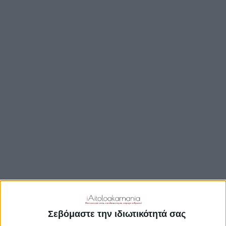
ΒΟΥΛΉ
ΔΉΜΟΙ
ΠΕΡΙΦΈΡΕΙΑ
TRAVEL GUIDE
ΑΞΙΟΘΕΑΤΑ
ΑΡΧΑΙΟΛΟΓΙΚΟΊ ΧΏΡΟΙ
ΚΆΣΤΡΑ
ΓΕΦΎΡΙΑ
ΠΑΡΑΛΊΕΣ
ΛΊΜΝΕΣ
ΓΑΣΤΡΟΝΟΜΙΑ
ΕΞΟΔΟΣ
ΔΡΑΣΤΗΡΙΟΤΗΤΕΣ
Σεβόμαστε την ιδιωτικότητά σας