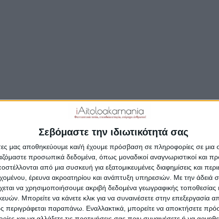
ρόγραμμα «ΦΙΛΟΔΗΜΟΣ ΙΙ» εντάχθηκε πράξη του Δήμου
χίας, η οποία αφορά στην προμήθεια καινούριων στάσ
ρείων.
ό των 49.989,36 ευρώ θα διατεθεί για την προμήθεια νέω
ν, με σκοπό την καλύτερη εξυπηρέτηση του επιβατικού 
ίο χρησιμοποιεί τη συγκοινωνία για τις μετακινήσεις το
η του Δήμου Αμφιλοχίας αφορά σε 14 στάσεις, βάσει
ριμένων προδιαγραφών, όπως ορίζονται από την πρόσκ
γείου Εσωτερικών.
Σεβόμαστε την ιδιωτικότητά σας
σεις αυτές θα αναπτυχθούν στις βασικές οδικές αρτηρίε
άτες μας αποθηκεύουμε και/ή έχουμε πρόσβαση σε πληροφορίες σε μια
ργαζόμαστε προσωπικά δεδομένα, όπως μοναδικοί αναγνωριστικοί και 
μοτικών Ενοτήτων του Δήμου.Όσες από τις στάσεις που
στέλλονται από μια συσκευή για εξατομικευμένες διαφημίσεις και περ
τασταθούν μπορούν να επισκευασθούν, θα αξιοποιηθούν 
εχομένου, έρευνα ακροατηρίου και ανάπτυξη υπηρεσιών.
Με την άδειά σα
τάσταση ιδιαίτερα φθαρμένων παλιών στάσεων ή,εφόσον
χεται να χρησιμοποιήσουμε ακριβή δεδομένα γεωγραφικής τοποθεσίας 
ίται,θα τοποθετηθούν σε νέα σημεία.
ών. Μπορείτε να κάνετε κλικ για να συναινέσετε στην επεξεργασία απ
ς περιγράφεται παραπάνω. Εναλλακτικά, μπορείτε να αποκτήσετε πρό
ίες και να αλλάξετε τις προτιμήσεις σας πριν συναινέσετε ή να αρνηθεί