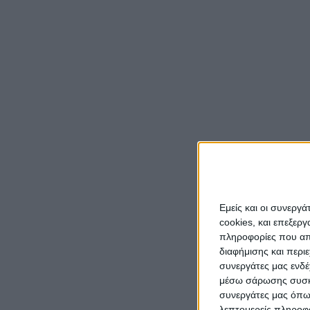
Στο π
Αμφιλο
λεωφο
Το ποσ
στάσεω
το οπο
πρότασ
συγκεκ
Υπουρ
Οι στά
Εμείς και οι συνεργ
cookies, και επεξε
των Δη
πληροφορίες που απο
αντικα
διαφήμισης και περι
αντικα
συνεργάτες μας ενδέ
απαιτε
μέσω σάρωσης συσκευ
συνεργάτες μας όπω
λεπτομερείς πληροφορ