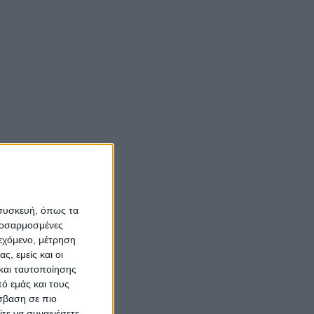
της
Αιτωλοακαρνανίας
εων
και άλλαξε η ζωή τους
(vid)
ν
κοινού
Νίκος Αλιάγας:
υ.Η
«Κληρονόμησα τον
νόστο και την αγάπη
ληση του
για το Μεσολόγγι»
ς όλων
 συσκευή, όπως τα
προσαρμοσμένες
Σπήλαια
 θα
ιεχόμενο, μέτρηση
Αιτωλοακαρνανίας:
για την
ς, εμείς και οι
Ένας άγνωστος
 αυτό
και ταυτοποίησης
ιστορικός και
ό εμάς και τους
αρχαιολογικός
σβαση σε πιο
τε να συναινέσετε.