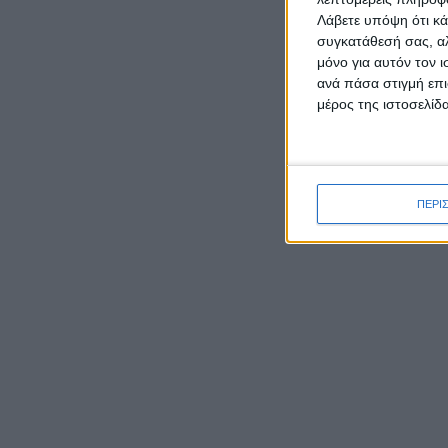
Λάβετε υπόψη ότι κά
συγκατάθεσή σας, αλ
μόνο για αυτόν τον 
ανά πάσα στιγμή επι
μέρος της ιστοσελίδα
ΠΕΡΙ
ΡΟΉ ΕΙΔΉΣΕΩΝ
Γιορτάζει ο Ιστορικός Ναός
της Μεταμορφώσεως του
Σωτήρα στην Κατοχή
Μεσολογγίου
Έκθεση φωτογραφιών του
Νίκου Αλιάγα στο Μουσείο
Άλατος