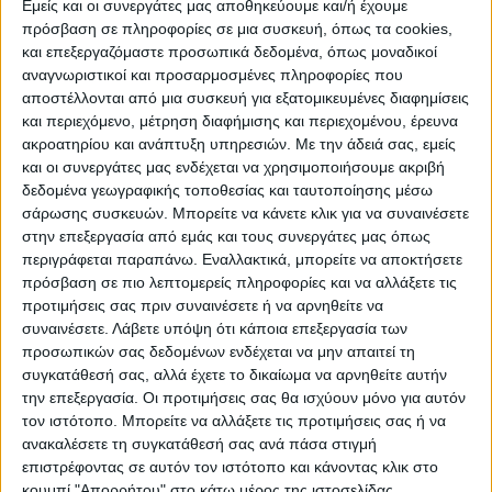
Εμείς και οι συνεργάτες μας αποθηκεύουμε και/ή έχουμε
πρόσβαση σε πληροφορίες σε μια συσκευή, όπως τα cookies,
και επεξεργαζόμαστε προσωπικά δεδομένα, όπως μοναδικοί
ΠΟΛΙΤΙΣΜΌΣ
αναγνωριστικοί και προσαρμοσμένες πληροφορίες που
αποστέλλονται από μια συσκευή για εξατομικευμένες διαφημίσεις
και περιεχόμενο, μέτρηση διαφήμισης και περιεχομένου, έρευνα
ακροατηρίου και ανάπτυξη υπηρεσιών.
Με την άδειά σας, εμείς
ΕΚΔΗΛΩΣΕΙΣ
ΜΟΥΣΙΚΗ
ΔΙΑΚΡΙΣΕΙΣ
και οι συνεργάτες μας ενδέχεται να χρησιμοποιήσουμε ακριβή
δεδομένα γεωγραφικής τοποθεσίας και ταυτοποίησης μέσω
σάρωσης συσκευών. Μπορείτε να κάνετε κλικ για να συναινέσετε
ΕΘΙΜΑ
ΒΙΒΛΙΟ
στην επεξεργασία από εμάς και τους συνεργάτες μας όπως
περιγράφεται παραπάνω. Εναλλακτικά, μπορείτε να αποκτήσετε
πρόσβαση σε πιο λεπτομερείς πληροφορίες και να αλλάξετε τις
προτιμήσεις σας πριν συναινέσετε ή να αρνηθείτε να
ΙΣΤΟΡΊΑ
ΑΠΌΨΕΙΣ
ΠΡΌΣΩΠΑ
ΣΥΝΕΝΤΕΎΞΕΙΣ
|
συναινέσετε.
Λάβετε υπόψη ότι κάποια επεξεργασία των
προσωπικών σας δεδομένων ενδέχεται να μην απαιτεί τη
συγκατάθεσή σας, αλλά έχετε το δικαίωμα να αρνηθείτε αυτήν
ΚΑΤΆΛΟΓΟΣ ΕΠΑΓΓΕΛΜΑΤΙΏΝ
την επεξεργασία. Οι προτιμήσεις σας θα ισχύουν μόνο για αυτόν
τον ιστότοπο. Μπορείτε να αλλάξετε τις προτιμήσεις σας ή να
ανακαλέσετε τη συγκατάθεσή σας ανά πάσα στιγμή
επιστρέφοντας σε αυτόν τον ιστότοπο και κάνοντας κλικ στο
κουμπί "Απορρήτου" στο κάτω μέρος της ιστοσελίδας.