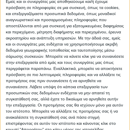
Εμείς και οι συνεργάτες μας αποθηκεύουμε και/ή έχουμε
πρόσβαση σε πληροφορίες σε μια συσκευή, όπως τα cookies,
και επεξεργαζόμαστε προσωπικά δεδομένα, όπως μοναδικοί
ΠΟΛΙΤΙΣΜΌΣ
αναγνωριστικοί και προσαρμοσμένες πληροφορίες που
αποστέλλονται από μια συσκευή για εξατομικευμένες διαφημίσεις
και περιεχόμενο, μέτρηση διαφήμισης και περιεχομένου, έρευνα
ακροατηρίου και ανάπτυξη υπηρεσιών.
Με την άδειά σας, εμείς
ΕΚΔΗΛΩΣΕΙΣ
ΜΟΥΣΙΚΗ
ΔΙΑΚΡΙΣΕΙΣ
και οι συνεργάτες μας ενδέχεται να χρησιμοποιήσουμε ακριβή
δεδομένα γεωγραφικής τοποθεσίας και ταυτοποίησης μέσω
σάρωσης συσκευών. Μπορείτε να κάνετε κλικ για να συναινέσετε
ΕΘΙΜΑ
ΒΙΒΛΙΟ
στην επεξεργασία από εμάς και τους συνεργάτες μας όπως
περιγράφεται παραπάνω. Εναλλακτικά, μπορείτε να αποκτήσετε
πρόσβαση σε πιο λεπτομερείς πληροφορίες και να αλλάξετε τις
προτιμήσεις σας πριν συναινέσετε ή να αρνηθείτε να
ΙΣΤΟΡΊΑ
ΑΠΌΨΕΙΣ
ΠΡΌΣΩΠΑ
ΣΥΝΕΝΤΕΎΞΕΙΣ
|
συναινέσετε.
Λάβετε υπόψη ότι κάποια επεξεργασία των
προσωπικών σας δεδομένων ενδέχεται να μην απαιτεί τη
συγκατάθεσή σας, αλλά έχετε το δικαίωμα να αρνηθείτε αυτήν
ΚΑΤΆΛΟΓΟΣ ΕΠΑΓΓΕΛΜΑΤΙΏΝ
την επεξεργασία. Οι προτιμήσεις σας θα ισχύουν μόνο για αυτόν
τον ιστότοπο. Μπορείτε να αλλάξετε τις προτιμήσεις σας ή να
ανακαλέσετε τη συγκατάθεσή σας ανά πάσα στιγμή
επιστρέφοντας σε αυτόν τον ιστότοπο και κάνοντας κλικ στο
κουμπί "Απορρήτου" στο κάτω μέρος της ιστοσελίδας.