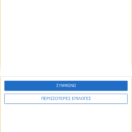
ΣΥΜΦΩΝΩ
ΠΕΡΙΣΣΟΤΕΡΕΣ ΕΠΙΛΟΓΕΣ
Το εξωκλήσι της Αγιά Αγάθης | Photo Credits: Nikos Papalexis
Η οργάνωση του πανηγυριού