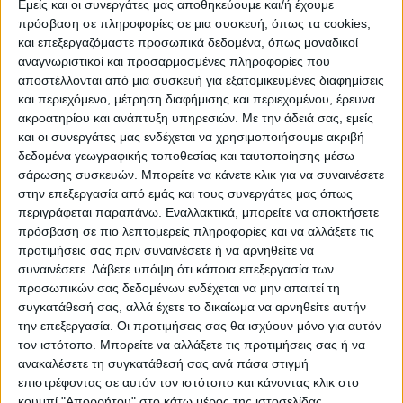
Εμείς και οι συνεργάτες μας αποθηκεύουμε και/ή έχουμε
πρόσβαση σε πληροφορίες σε μια συσκευή, όπως τα cookies,
ΠΟΛΙΤΙΣΜΌΣ
και επεξεργαζόμαστε προσωπικά δεδομένα, όπως μοναδικοί
αναγνωριστικοί και προσαρμοσμένες πληροφορίες που
αποστέλλονται από μια συσκευή για εξατομικευμένες διαφημίσεις
και περιεχόμενο, μέτρηση διαφήμισης και περιεχομένου, έρευνα
ΕΚΔΗΛΩΣΕΙΣ
ΜΟΥΣΙΚΗ
ΔΙΑΚΡΙΣΕΙΣ
ακροατηρίου και ανάπτυξη υπηρεσιών.
Με την άδειά σας, εμείς
και οι συνεργάτες μας ενδέχεται να χρησιμοποιήσουμε ακριβή
δεδομένα γεωγραφικής τοποθεσίας και ταυτοποίησης μέσω
ΕΘΙΜΑ
ΒΙΒΛΙΟ
σάρωσης συσκευών. Μπορείτε να κάνετε κλικ για να συναινέσετε
στην επεξεργασία από εμάς και τους συνεργάτες μας όπως
περιγράφεται παραπάνω. Εναλλακτικά, μπορείτε να αποκτήσετε
πρόσβαση σε πιο λεπτομερείς πληροφορίες και να αλλάξετε τις
ΙΣΤΟΡΊΑ
ΑΠΌΨΕΙΣ
ΠΡΌΣΩΠΑ
ΣΥΝΕΝΤΕΎΞΕΙΣ
|
προτιμήσεις σας πριν συναινέσετε ή να αρνηθείτε να
συναινέσετε.
Λάβετε υπόψη ότι κάποια επεξεργασία των
προσωπικών σας δεδομένων ενδέχεται να μην απαιτεί τη
ΚΑΤΆΛΟΓΟΣ ΕΠΑΓΓΕΛΜΑΤΙΏΝ
συγκατάθεσή σας, αλλά έχετε το δικαίωμα να αρνηθείτε αυτήν
την επεξεργασία. Οι προτιμήσεις σας θα ισχύουν μόνο για αυτόν
τον ιστότοπο. Μπορείτε να αλλάξετε τις προτιμήσεις σας ή να
ανακαλέσετε τη συγκατάθεσή σας ανά πάσα στιγμή
επιστρέφοντας σε αυτόν τον ιστότοπο και κάνοντας κλικ στο
κουμπί "Απορρήτου" στο κάτω μέρος της ιστοσελίδας.