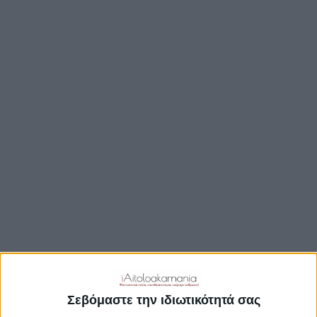
TRAVEL GUIDE
ΑΞΙΟΘΕΑΤΑ
ΑΡΧΑΙΟΛΟΓΙΚΟΊ ΧΏΡΟΙ
ΚΆΣΤΡΑ
ΓΕΦΎΡΙΑ
ΠΑΡΑΛΊΕΣ
ΛΊΜΝΕΣ
ΓΑΣΤΡΟΝΟΜΙΑ
ΕΞΟΔΟΣ
ΔΡΑΣΤΗΡΙΟΤΗΤΕΣ
ΠΡΟΟΡΙΣΜΟΊ
ΟΙΚΟΤΟΥΡΙΣΜΟΣ
Σεβόμαστε την ιδιωτικότητά σας