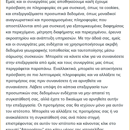
Εμείς και οι συνεργάτες μας αποθηκεύουμε και/ή έχουμε
πρόσβαση σε πληροφορίες σε μια συσκευή, όπως τα cookies,
ΠΟΛΙΤΙΣΜΌΣ
και επεξεργαζόμαστε προσωπικά δεδομένα, όπως μοναδικοί
αναγνωριστικοί και προσαρμοσμένες πληροφορίες που
αποστέλλονται από μια συσκευή για εξατομικευμένες διαφημίσεις
και περιεχόμενο, μέτρηση διαφήμισης και περιεχομένου, έρευνα
ΕΚΔΗΛΩΣΕΙΣ
ΜΟΥΣΙΚΗ
ΔΙΑΚΡΙΣΕΙΣ
ακροατηρίου και ανάπτυξη υπηρεσιών.
Με την άδειά σας, εμείς
και οι συνεργάτες μας ενδέχεται να χρησιμοποιήσουμε ακριβή
δεδομένα γεωγραφικής τοποθεσίας και ταυτοποίησης μέσω
ΕΘΙΜΑ
ΒΙΒΛΙΟ
σάρωσης συσκευών. Μπορείτε να κάνετε κλικ για να συναινέσετε
στην επεξεργασία από εμάς και τους συνεργάτες μας όπως
περιγράφεται παραπάνω. Εναλλακτικά, μπορείτε να αποκτήσετε
πρόσβαση σε πιο λεπτομερείς πληροφορίες και να αλλάξετε τις
ΙΣΤΟΡΊΑ
ΑΠΌΨΕΙΣ
ΠΡΌΣΩΠΑ
ΣΥΝΕΝΤΕΎΞΕΙΣ
|
προτιμήσεις σας πριν συναινέσετε ή να αρνηθείτε να
συναινέσετε.
Λάβετε υπόψη ότι κάποια επεξεργασία των
προσωπικών σας δεδομένων ενδέχεται να μην απαιτεί τη
ΚΑΤΆΛΟΓΟΣ ΕΠΑΓΓΕΛΜΑΤΙΏΝ
συγκατάθεσή σας, αλλά έχετε το δικαίωμα να αρνηθείτε αυτήν
την επεξεργασία. Οι προτιμήσεις σας θα ισχύουν μόνο για αυτόν
τον ιστότοπο. Μπορείτε να αλλάξετε τις προτιμήσεις σας ή να
ανακαλέσετε τη συγκατάθεσή σας ανά πάσα στιγμή
επιστρέφοντας σε αυτόν τον ιστότοπο και κάνοντας κλικ στο
κουμπί "Απορρήτου" στο κάτω μέρος της ιστοσελίδας.