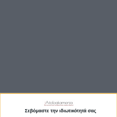
TRAVEL GUIDE
ΑΞΙΟΘΕΑΤΑ
ΑΡΧΑΙΟΛΟΓΙΚΟΊ ΧΏΡΟΙ
ΚΆΣΤΡΑ
ΓΕΦΎΡΙΑ
ΠΑΡΑΛΊΕΣ
ΛΊΜΝΕΣ
ΓΑΣΤΡΟΝΟΜΙΑ
ΕΞΟΔΟΣ
ΔΡΑΣΤΗΡΙΟΤΗΤΕΣ
ΠΡΟΟΡΙΣΜΟΊ
ΟΙΚΟΤΟΥΡΙΣΜΟΣ
Σεβόμαστε την ιδιωτικότητά σας