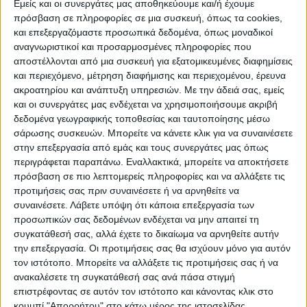
Εμείς και οι συνεργάτες μας αποθηκεύουμε και/ή έχουμε
πρόσβαση σε πληροφορίες σε μια συσκευή, όπως τα cookies,
ΠΟΛΙΤΙΣΜΌΣ
και επεξεργαζόμαστε προσωπικά δεδομένα, όπως μοναδικοί
αναγνωριστικοί και προσαρμοσμένες πληροφορίες που
αποστέλλονται από μια συσκευή για εξατομικευμένες διαφημίσεις
και περιεχόμενο, μέτρηση διαφήμισης και περιεχομένου, έρευνα
ΕΚΔΗΛΩΣΕΙΣ
ΜΟΥΣΙΚΗ
ΔΙΑΚΡΙΣΕΙΣ
ακροατηρίου και ανάπτυξη υπηρεσιών.
Με την άδειά σας, εμείς
και οι συνεργάτες μας ενδέχεται να χρησιμοποιήσουμε ακριβή
δεδομένα γεωγραφικής τοποθεσίας και ταυτοποίησης μέσω
ΕΘΙΜΑ
ΒΙΒΛΙΟ
σάρωσης συσκευών. Μπορείτε να κάνετε κλικ για να συναινέσετε
στην επεξεργασία από εμάς και τους συνεργάτες μας όπως
περιγράφεται παραπάνω. Εναλλακτικά, μπορείτε να αποκτήσετε
πρόσβαση σε πιο λεπτομερείς πληροφορίες και να αλλάξετε τις
ΙΣΤΟΡΊΑ
ΑΠΌΨΕΙΣ
ΠΡΌΣΩΠΑ
ΣΥΝΕΝΤΕΎΞΕΙΣ
|
προτιμήσεις σας πριν συναινέσετε ή να αρνηθείτε να
συναινέσετε.
Λάβετε υπόψη ότι κάποια επεξεργασία των
προσωπικών σας δεδομένων ενδέχεται να μην απαιτεί τη
ΚΑΤΆΛΟΓΟΣ ΕΠΑΓΓΕΛΜΑΤΙΏΝ
συγκατάθεσή σας, αλλά έχετε το δικαίωμα να αρνηθείτε αυτήν
την επεξεργασία. Οι προτιμήσεις σας θα ισχύουν μόνο για αυτόν
τον ιστότοπο. Μπορείτε να αλλάξετε τις προτιμήσεις σας ή να
ανακαλέσετε τη συγκατάθεσή σας ανά πάσα στιγμή
επιστρέφοντας σε αυτόν τον ιστότοπο και κάνοντας κλικ στο
κουμπί "Απορρήτου" στο κάτω μέρος της ιστοσελίδας.