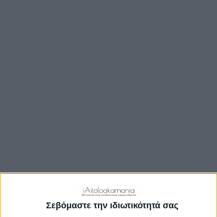
TRAVEL GUIDE
ΑΞΙΟΘΕΑΤΑ
ΑΡΧΑΙΟΛΟΓΙΚΟΊ ΧΏΡΟΙ
ΚΆΣΤΡΑ
ΓΕΦΎΡΙΑ
ΠΑΡΑΛΊΕΣ
ΛΊΜΝΕΣ
ΓΑΣΤΡΟΝΟΜΙΑ
ΕΞΟΔΟΣ
ΔΡΑΣΤΗΡΙΟΤΗΤΕΣ
ΠΡΟΟΡΙΣΜΟΊ
ΟΙΚΟΤΟΥΡΙΣΜΟΣ
Σεβόμαστε την ιδιωτικότητά σας