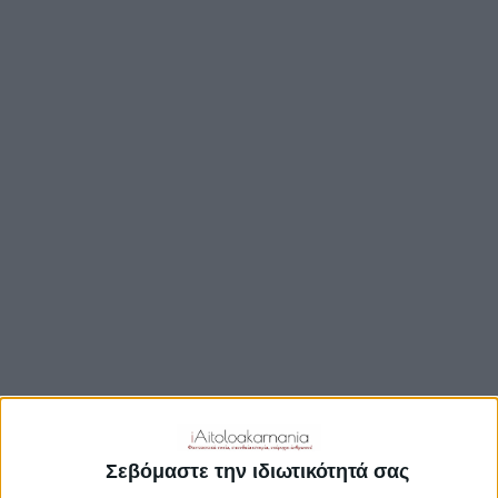
TRAVEL GUIDE
ΑΞΙΟΘΕΑΤΑ
ΑΡΧΑΙΟΛΟΓΙΚΟΊ ΧΏΡΟΙ
ΚΆΣΤΡΑ
ΓΕΦΎΡΙΑ
ΠΑΡΑΛΊΕΣ
ΛΊΜΝΕΣ
ΓΑΣΤΡΟΝΟΜΙΑ
ΕΞΟΔΟΣ
ΔΡΑΣΤΗΡΙΟΤΗΤΕΣ
ΠΡΟΟΡΙΣΜΟΊ
ΟΙΚΟΤΟΥΡΙΣΜΟΣ
Σεβόμαστε την ιδιωτικότητά σας