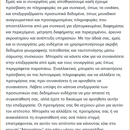
Εμείς και οι συνεργάτες μας αποθηκεύουμε και/ή έχουμε
πρόσβαση σε πληροφορίες σε μια συσκευή, όπως τα cookies,
ΠΟΛΙΤΙΣΜΌΣ
και επεξεργαζόμαστε προσωπικά δεδομένα, όπως μοναδικοί
αναγνωριστικοί και προσαρμοσμένες πληροφορίες που
αποστέλλονται από μια συσκευή για εξατομικευμένες διαφημίσεις
και περιεχόμενο, μέτρηση διαφήμισης και περιεχομένου, έρευνα
ΕΚΔΗΛΩΣΕΙΣ
ΜΟΥΣΙΚΗ
ΔΙΑΚΡΙΣΕΙΣ
ακροατηρίου και ανάπτυξη υπηρεσιών.
Με την άδειά σας, εμείς
και οι συνεργάτες μας ενδέχεται να χρησιμοποιήσουμε ακριβή
δεδομένα γεωγραφικής τοποθεσίας και ταυτοποίησης μέσω
ΕΘΙΜΑ
ΒΙΒΛΙΟ
σάρωσης συσκευών. Μπορείτε να κάνετε κλικ για να συναινέσετε
στην επεξεργασία από εμάς και τους συνεργάτες μας όπως
περιγράφεται παραπάνω. Εναλλακτικά, μπορείτε να αποκτήσετε
πρόσβαση σε πιο λεπτομερείς πληροφορίες και να αλλάξετε τις
ΙΣΤΟΡΊΑ
ΑΠΌΨΕΙΣ
ΠΡΌΣΩΠΑ
ΣΥΝΕΝΤΕΎΞΕΙΣ
|
προτιμήσεις σας πριν συναινέσετε ή να αρνηθείτε να
συναινέσετε.
Λάβετε υπόψη ότι κάποια επεξεργασία των
προσωπικών σας δεδομένων ενδέχεται να μην απαιτεί τη
ΚΑΤΆΛΟΓΟΣ ΕΠΑΓΓΕΛΜΑΤΙΏΝ
συγκατάθεσή σας, αλλά έχετε το δικαίωμα να αρνηθείτε αυτήν
την επεξεργασία. Οι προτιμήσεις σας θα ισχύουν μόνο για αυτόν
τον ιστότοπο. Μπορείτε να αλλάξετε τις προτιμήσεις σας ή να
ανακαλέσετε τη συγκατάθεσή σας ανά πάσα στιγμή
επιστρέφοντας σε αυτόν τον ιστότοπο και κάνοντας κλικ στο
κουμπί "Απορρήτου" στο κάτω μέρος της ιστοσελίδας.