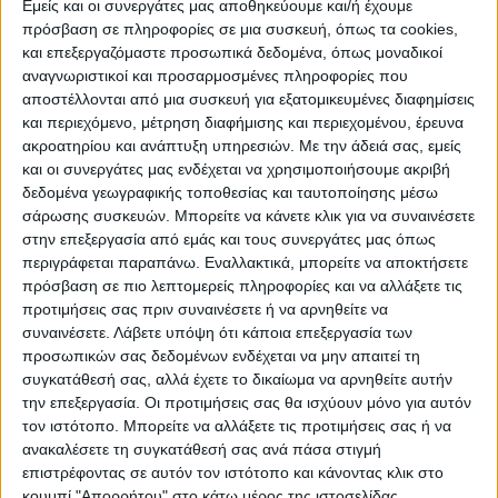
Εμείς και οι συνεργάτες μας αποθηκεύουμε και/ή έχουμε
πρόσβαση σε πληροφορίες σε μια συσκευή, όπως τα cookies,
ΠΟΛΙΤΙΣΜΌΣ
και επεξεργαζόμαστε προσωπικά δεδομένα, όπως μοναδικοί
αναγνωριστικοί και προσαρμοσμένες πληροφορίες που
αποστέλλονται από μια συσκευή για εξατομικευμένες διαφημίσεις
και περιεχόμενο, μέτρηση διαφήμισης και περιεχομένου, έρευνα
ΕΚΔΗΛΩΣΕΙΣ
ΜΟΥΣΙΚΗ
ΔΙΑΚΡΙΣΕΙΣ
ακροατηρίου και ανάπτυξη υπηρεσιών.
Με την άδειά σας, εμείς
και οι συνεργάτες μας ενδέχεται να χρησιμοποιήσουμε ακριβή
δεδομένα γεωγραφικής τοποθεσίας και ταυτοποίησης μέσω
ΕΘΙΜΑ
ΒΙΒΛΙΟ
σάρωσης συσκευών. Μπορείτε να κάνετε κλικ για να συναινέσετε
στην επεξεργασία από εμάς και τους συνεργάτες μας όπως
περιγράφεται παραπάνω. Εναλλακτικά, μπορείτε να αποκτήσετε
πρόσβαση σε πιο λεπτομερείς πληροφορίες και να αλλάξετε τις
ΙΣΤΟΡΊΑ
ΑΠΌΨΕΙΣ
ΠΡΌΣΩΠΑ
ΣΥΝΕΝΤΕΎΞΕΙΣ
|
προτιμήσεις σας πριν συναινέσετε ή να αρνηθείτε να
συναινέσετε.
Λάβετε υπόψη ότι κάποια επεξεργασία των
προσωπικών σας δεδομένων ενδέχεται να μην απαιτεί τη
ΚΑΤΆΛΟΓΟΣ ΕΠΑΓΓΕΛΜΑΤΙΏΝ
συγκατάθεσή σας, αλλά έχετε το δικαίωμα να αρνηθείτε αυτήν
την επεξεργασία. Οι προτιμήσεις σας θα ισχύουν μόνο για αυτόν
τον ιστότοπο. Μπορείτε να αλλάξετε τις προτιμήσεις σας ή να
ανακαλέσετε τη συγκατάθεσή σας ανά πάσα στιγμή
Ετικέτα:
επιστρέφοντας σε αυτόν τον ιστότοπο και κάνοντας κλικ στο
κουμπί "Απορρήτου" στο κάτω μέρος της ιστοσελίδας.