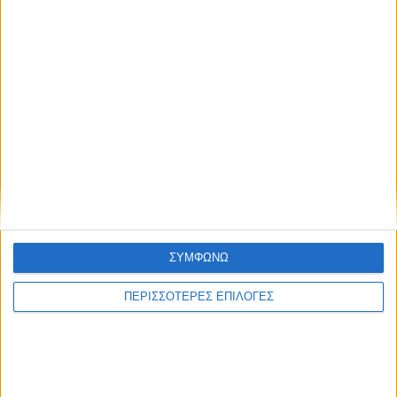
Tο Αγγελόκαστρο τρέχει: Έρχεται
στις 10/8 ο 4ος Αγώνας δρόμου
Ο Ναυτικός Όμιλος Μεσολογγίου και
η «Διέξοδος» για άλλη μια χρονιά
οργάνωσαν τιμητικές εκδηλώσεις
στον Κάλαμο
ΣΥΜΦΩΝΩ
ΠΕΡΙΣΣΟΤΕΡΕΣ ΕΠΙΛΟΓΕΣ
Η Μπαμπίνη τίμησε τους Πεσόντες
Μπαμπινιώτες κατά την ηρωική
Έξοδο του Μεσολογγίου