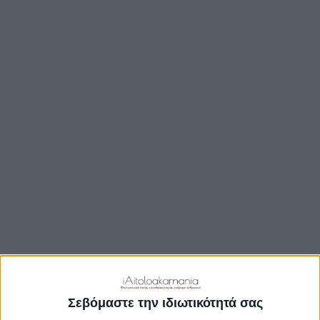
TRAVEL GUIDE
ΑΞΙΟΘΕΑΤΑ
ΑΡΧΑΙΟΛΟΓΙΚΟΊ ΧΏΡΟΙ
ΚΆΣΤΡΑ
ΓΕΦΎΡΙΑ
ΠΑΡΑΛΊΕΣ
ΛΊΜΝΕΣ
ΓΑΣΤΡΟΝΟΜΙΑ
ΕΞΟΔΟΣ
ΔΡΑΣΤΗΡΙΟΤΗΤΕΣ
ΠΡΟΟΡΙΣΜΟΊ
ΟΙΚΟΤΟΥΡΙΣΜΟΣ
Σεβόμαστε την ιδιωτικότητά σας