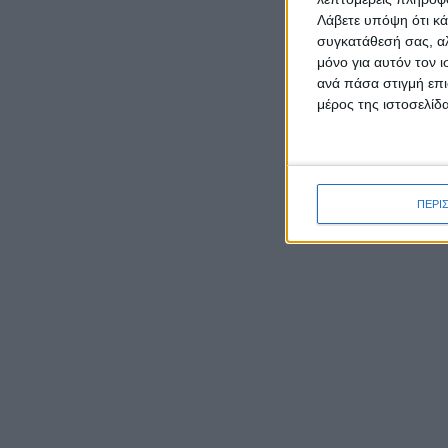
Λάβετε υπόψη ότι κά
συγκατάθεσή σας, αλ
μόνο για αυτόν τον 
ΡΟΉ ΕΙΔΉΣΕΩΝ
ανά πάσα στιγμή επι
μέρος της ιστοσελίδα
Καρυστιανού κατά ΜΜΕ:
Έφυγαν 1.000 από τη ΝΔ για
Σαμαρά και ασχολούνται με
ΠΕΡΙ
ένα μέλος μας από το
Μεσολόγγι
Ο Μητροπολίτης Δαμασκηνός
παρουσίασε τον νέο εφημέριο
π. Ιουστίνο Μουρτζιάπη στο
Πεντάλοφο Μεσολογγίου
Γιορτάζει ο Ιστορικός Ναός
της Μεταμορφώσεως του