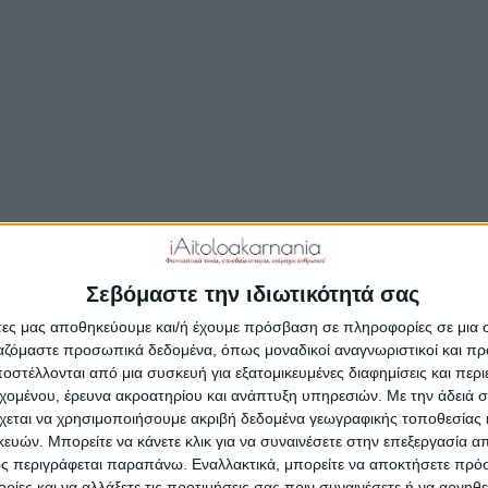
ΣΥΝΕΧΊΣΤΕ ΤΗΝ ΑΝΆΓΝΩΣΗ…
Δημοσιεύτηκε:
9 Σεπτεμβρίου 2021
Συντάκτης:
Newsr
Σεβόμαστε την ιδιωτικότητά σας
άτες μας αποθηκεύουμε και/ή έχουμε πρόσβαση σε πληροφορίες σε μια
ργαζόμαστε προσωπικά δεδομένα, όπως μοναδικοί αναγνωριστικοί και 
στέλλονται από μια συσκευή για εξατομικευμένες διαφημίσεις και περ
εχομένου, έρευνα ακροατηρίου και ανάπτυξη υπηρεσιών.
Με την άδειά σα
χεται να χρησιμοποιήσουμε ακριβή δεδομένα γεωγραφικής τοποθεσίας 
ών. Μπορείτε να κάνετε κλικ για να συναινέσετε στην επεξεργασία απ
ς περιγράφεται παραπάνω. Εναλλακτικά, μπορείτε να αποκτήσετε πρό
ίες και να αλλάξετε τις προτιμήσεις σας πριν συναινέσετε ή να αρνηθεί