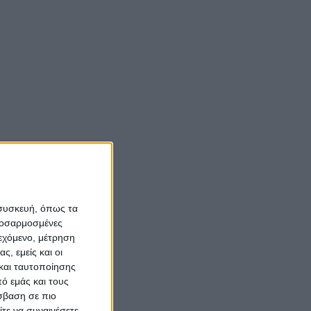
Νίκος Αλιάγας:
«Κληρονόμησα τον
oom
νόστο και την αγάπη
για το Μεσολόγγι»
Σπήλαια
Αιτωλοακαρνανίας:
Ένας άγνωστος
ιστορικός και
αρχαιολογικός
 συσκευή, όπως τα
θησαυρός
προσαρμοσμένες
ιεχόμενο, μέτρηση
ς, εμείς και οι
και ταυτοποίησης
ό εμάς και τους
σβαση σε πιο
τε να συναινέσετε.