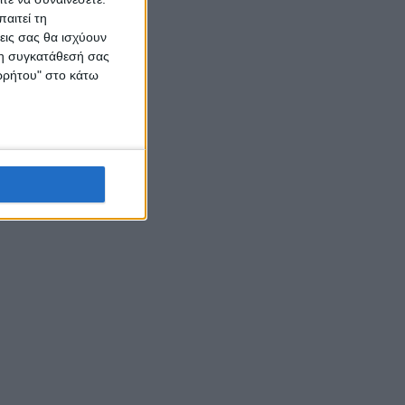
αιτεί τη
εις σας θα ισχύουν
 τη συγκατάθεσή σας
ορρήτου" στο κάτω
ών
ίο