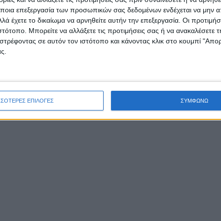
ποια επεξεργασία των προσωπικών σας δεδομένων ενδέχεται να μην απ
λά έχετε το δικαίωμα να αρνηθείτε αυτήν την επεξεργασία. Οι προτιμήσ
ιστότοπο. Μπορείτε να αλλάξετε τις προτιμήσεις σας ή να ανακαλέσετε
στρέφοντας σε αυτόν τον ιστότοπο και κάνοντας κλικ στο κουμπί "Απ
ΚΟΙΝΩΝΊΑ
ς.
Συγκέντρωση σχολικ
ειδών από το Κέντρο
ΣΣΟΤΕΡΕΣ ΕΠΙΛΟΓΕΣ
ΣΥΜΦΩΝΩ
Κοινότητας και το
Κοινωνικό Παντοπωλε
του Δήμου Ι.Π.
Μεσολογγίου