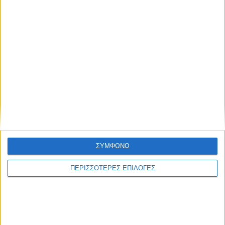
στον Κάλαμο
Η Μπαμπίνη τίμησε τους Πεσόντες
Μπαμπινιώτες κατά την ηρωική
Έξοδο του Μεσολογγίου
Με έντονο ενδιαφέρον και υψηλό
επίπεδο αναμετρήσεων
ολοκληρώθηκε το τριήμερο
ΣΥΜΦΩΝΩ
Τουρνουά Σκακιού Οινιάδες 2026
ΠΕΡΙΣΣΟΤΕΡΕΣ ΕΠΙΛΟΓΕΣ
Περισσότερα άρθρα