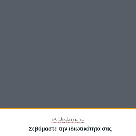
TRAVEL GUIDE
ΑΞΙΟΘΕΑΤΑ
ΑΡΧΑΙΟΛΟΓΙΚΟΊ ΧΏΡΟΙ
ΚΆΣΤΡΑ
ΓΕΦΎΡΙΑ
ΠΑΡΑΛΊΕΣ
ΛΊΜΝΕΣ
ΓΑΣΤΡΟΝΟΜΙΑ
ΕΞΟΔΟΣ
ΔΡΑΣΤΗΡΙΟΤΗΤΕΣ
ΠΡΟΟΡΙΣΜΟΊ
ΟΙΚΟΤΟΥΡΙΣΜΟΣ
Σεβόμαστε την ιδιωτικότητά σας