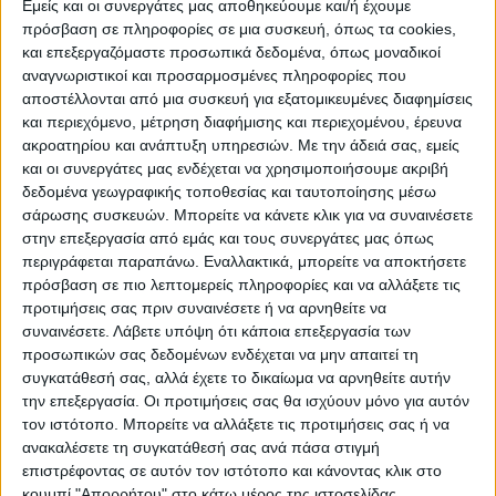
Εμείς και οι συνεργάτες μας αποθηκεύουμε και/ή έχουμε
πρόσβαση σε πληροφορίες σε μια συσκευή, όπως τα cookies,
ΠΟΛΙΤΙΣΜΌΣ
και επεξεργαζόμαστε προσωπικά δεδομένα, όπως μοναδικοί
αναγνωριστικοί και προσαρμοσμένες πληροφορίες που
αποστέλλονται από μια συσκευή για εξατομικευμένες διαφημίσεις
και περιεχόμενο, μέτρηση διαφήμισης και περιεχομένου, έρευνα
ΕΚΔΗΛΩΣΕΙΣ
ΜΟΥΣΙΚΗ
ΔΙΑΚΡΙΣΕΙΣ
ακροατηρίου και ανάπτυξη υπηρεσιών.
Με την άδειά σας, εμείς
και οι συνεργάτες μας ενδέχεται να χρησιμοποιήσουμε ακριβή
δεδομένα γεωγραφικής τοποθεσίας και ταυτοποίησης μέσω
ΕΘΙΜΑ
ΒΙΒΛΙΟ
σάρωσης συσκευών. Μπορείτε να κάνετε κλικ για να συναινέσετε
στην επεξεργασία από εμάς και τους συνεργάτες μας όπως
περιγράφεται παραπάνω. Εναλλακτικά, μπορείτε να αποκτήσετε
πρόσβαση σε πιο λεπτομερείς πληροφορίες και να αλλάξετε τις
ΙΣΤΟΡΊΑ
ΑΠΌΨΕΙΣ
ΠΡΌΣΩΠΑ
ΣΥΝΕΝΤΕΎΞΕΙΣ
|
προτιμήσεις σας πριν συναινέσετε ή να αρνηθείτε να
συναινέσετε.
Λάβετε υπόψη ότι κάποια επεξεργασία των
προσωπικών σας δεδομένων ενδέχεται να μην απαιτεί τη
ΚΑΤΆΛΟΓΟΣ ΕΠΑΓΓΕΛΜΑΤΙΏΝ
συγκατάθεσή σας, αλλά έχετε το δικαίωμα να αρνηθείτε αυτήν
την επεξεργασία. Οι προτιμήσεις σας θα ισχύουν μόνο για αυτόν
τον ιστότοπο. Μπορείτε να αλλάξετε τις προτιμήσεις σας ή να
ανακαλέσετε τη συγκατάθεσή σας ανά πάσα στιγμή
Ετικέτα:
επιστρέφοντας σε αυτόν τον ιστότοπο και κάνοντας κλικ στο
κουμπί "Απορρήτου" στο κάτω μέρος της ιστοσελίδας.