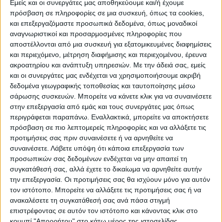
Εμείς και οι συνεργάτες μας αποθηκεύουμε και/ή έχουμε
πρόσβαση σε πληροφορίες σε μια συσκευή, όπως τα cookies,
και επεξεργαζόμαστε προσωπικά δεδομένα, όπως μοναδικοί
ΠΟΛΙΤΙΣΜΌΣ
αναγνωριστικοί και προσαρμοσμένες πληροφορίες που
αποστέλλονται από μια συσκευή για εξατομικευμένες διαφημίσεις
και περιεχόμενο, μέτρηση διαφήμισης και περιεχομένου, έρευνα
ακροατηρίου και ανάπτυξη υπηρεσιών.
Με την άδειά σας, εμείς
ΕΚΔΗΛΩΣΕΙΣ
ΜΟΥΣΙΚΗ
ΔΙΑΚΡΙΣΕΙΣ
και οι συνεργάτες μας ενδέχεται να χρησιμοποιήσουμε ακριβή
δεδομένα γεωγραφικής τοποθεσίας και ταυτοποίησης μέσω
σάρωσης συσκευών. Μπορείτε να κάνετε κλικ για να συναινέσετε
ΕΘΙΜΑ
ΒΙΒΛΙΟ
στην επεξεργασία από εμάς και τους συνεργάτες μας όπως
περιγράφεται παραπάνω. Εναλλακτικά, μπορείτε να αποκτήσετε
πρόσβαση σε πιο λεπτομερείς πληροφορίες και να αλλάξετε τις
προτιμήσεις σας πριν συναινέσετε ή να αρνηθείτε να
ΙΣΤΟΡΊΑ
ΑΠΌΨΕΙΣ
ΠΡΌΣΩΠΑ
ΣΥΝΕΝΤΕΎΞΕΙΣ
|
συναινέσετε.
Λάβετε υπόψη ότι κάποια επεξεργασία των
προσωπικών σας δεδομένων ενδέχεται να μην απαιτεί τη
συγκατάθεσή σας, αλλά έχετε το δικαίωμα να αρνηθείτε αυτήν
ΚΑΤΆΛΟΓΟΣ ΕΠΑΓΓΕΛΜΑΤΙΏΝ
την επεξεργασία. Οι προτιμήσεις σας θα ισχύουν μόνο για αυτόν
τον ιστότοπο. Μπορείτε να αλλάξετε τις προτιμήσεις σας ή να
ανακαλέσετε τη συγκατάθεσή σας ανά πάσα στιγμή
επιστρέφοντας σε αυτόν τον ιστότοπο και κάνοντας κλικ στο
κουμπί "Απορρήτου" στο κάτω μέρος της ιστοσελίδας.