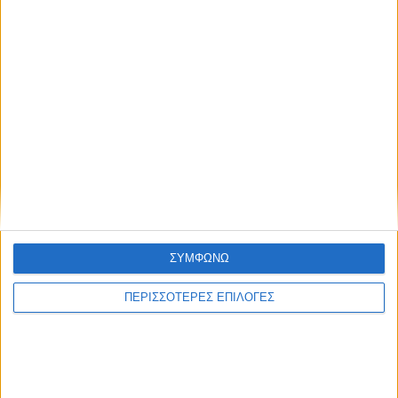
Ο Ναυτικός Όμιλος Μεσολογγίου και
η «Διέξοδος» για άλλη μια χρονιά
οργάνωσαν τιμητικές εκδηλώσεις
στον Κάλαμο
Η Μπαμπίνη τίμησε τους Πεσόντες
Μπαμπινιώτες κατά την ηρωική
Έξοδο του Μεσολογγίου
ΣΥΜΦΩΝΩ
ΠΕΡΙΣΣΟΤΕΡΕΣ ΕΠΙΛΟΓΕΣ
Με έντονο ενδιαφέρον και υψηλό
επίπεδο αναμετρήσεων
ολοκληρώθηκε το τριήμερο
Τουρνουά Σκακιού Οινιάδες 2026