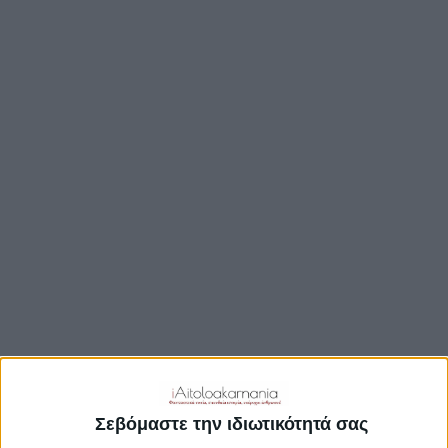
ΒΟΥΛΉ
ΔΉΜΟΙ
ΠΕΡΙΦΈΡΕΙΑ
TRAVEL GUIDE
ΑΞΙΟΘΕΑΤΑ
ΑΡΧΑΙΟΛΟΓΙΚΟΊ ΧΏΡΟΙ
ΚΆΣΤΡΑ
ΓΕΦΎΡΙΑ
ΠΑΡΑΛΊΕΣ
ΛΊΜΝΕΣ
ΓΑΣΤΡΟΝΟΜΙΑ
ΕΞΟΔΟΣ
ΔΡΑΣΤΗΡΙΟΤΗΤΕΣ
Σεβόμαστε την ιδιωτικότητά σας