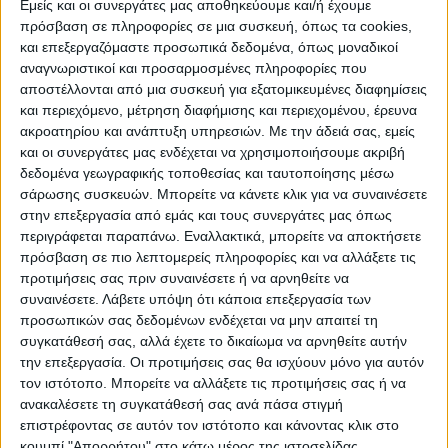
ΠΡΟΟΡΙΣΜΟΊ
ΟΙΚΟΤΟΥΡΙΣΜΟΣ
Εμείς και οι συνεργάτες μας αποθηκεύουμε και/ή έχουμε
πρόσβαση σε πληροφορίες σε μια συσκευή, όπως τα cookies,
και επεξεργαζόμαστε προσωπικά δεδομένα, όπως μοναδικοί
αναγνωριστικοί και προσαρμοσμένες πληροφορίες που
ΠΟΛΙΤΙΣΜΌΣ
αποστέλλονται από μια συσκευή για εξατομικευμένες διαφημίσεις
και περιεχόμενο, μέτρηση διαφήμισης και περιεχομένου, έρευνα
ακροατηρίου και ανάπτυξη υπηρεσιών.
Με την άδειά σας, εμείς
ΕΚΔΗΛΩΣΕΙΣ
ΜΟΥΣΙΚΗ
ΔΙΑΚΡΙΣΕΙΣ
και οι συνεργάτες μας ενδέχεται να χρησιμοποιήσουμε ακριβή
δεδομένα γεωγραφικής τοποθεσίας και ταυτοποίησης μέσω
σάρωσης συσκευών. Μπορείτε να κάνετε κλικ για να συναινέσετε
στην επεξεργασία από εμάς και τους συνεργάτες μας όπως
ΕΘΙΜΑ
ΒΙΒΛΙΟ
περιγράφεται παραπάνω. Εναλλακτικά, μπορείτε να αποκτήσετε
πρόσβαση σε πιο λεπτομερείς πληροφορίες και να αλλάξετε τις
προτιμήσεις σας πριν συναινέσετε ή να αρνηθείτε να
συναινέσετε.
Λάβετε υπόψη ότι κάποια επεξεργασία των
ΙΣΤΟΡΊΑ
ΑΠΌΨΕΙΣ
ΠΡΌΣΩΠΑ
ΣΥΝΕΝΤΕΎΞΕΙΣ
|
προσωπικών σας δεδομένων ενδέχεται να μην απαιτεί τη
συγκατάθεσή σας, αλλά έχετε το δικαίωμα να αρνηθείτε αυτήν
την επεξεργασία. Οι προτιμήσεις σας θα ισχύουν μόνο για αυτόν
ΚΑΤΆΛΟΓΟΣ ΕΠΑΓΓΕΛΜΑΤΙΏΝ
τον ιστότοπο. Μπορείτε να αλλάξετε τις προτιμήσεις σας ή να
ανακαλέσετε τη συγκατάθεσή σας ανά πάσα στιγμή
επιστρέφοντας σε αυτόν τον ιστότοπο και κάνοντας κλικ στο
κουμπί "Απορρήτου" στο κάτω μέρος της ιστοσελίδας.